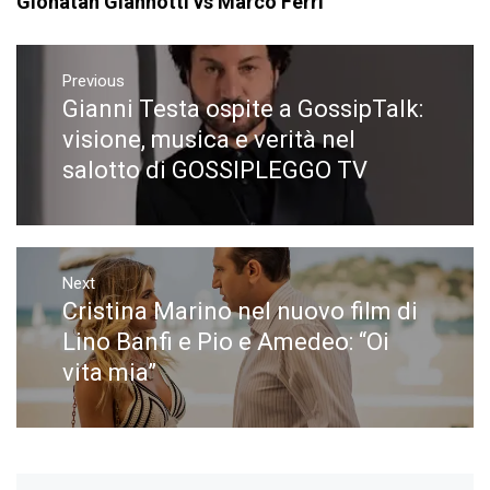
Gionatan Giannotti vs Marco Ferri
Navigazione
articoli
Previous
Gianni Testa ospite a GossipTalk:
Previous
post:
visione, musica e verità nel
salotto di GOSSIPLEGGO TV
Next
Cristina Marino nel nuovo film di
Next
post:
Lino Banfi e Pio e Amedeo: “Oi
vita mia”