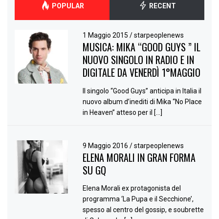
POPULAR
RECENT
1 Maggio 2015
/
starpeoplenews
MUSICA: MIKA “GOOD GUYS ” IL
NUOVO SINGOLO IN RADIO E IN
DIGITALE DA VENERDÌ 1°MAGGIO
Il singolo “Good Guys” anticipa in Italia il
nuovo album d’inediti di Mika “No Place
in Heaven” atteso per il […]
9 Maggio 2016
/
starpeoplenews
ELENA MORALI IN GRAN FORMA
SU GQ
Elena Morali ex protagonista del
programma ‘La Pupa e il Secchione’,
spesso al centro del gossip, e soubrette