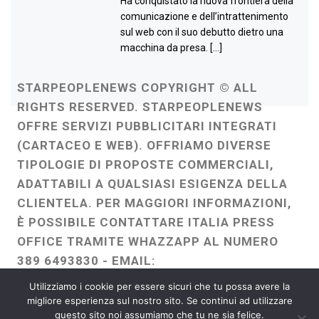
Ha conquistato la nuova frontiera della
comunicazione e dell’intrattenimento
sul web con il suo debutto dietro una
macchina da presa. […]
STARPEOPLENEWS COPYRIGHT © ALL
RIGHTS RESERVED. STARPEOPLENEWS
OFFRE SERVIZI PUBBLICITARI INTEGRATI
(CARTACEO E WEB). OFFRIAMO DIVERSE
TIPOLOGIE DI PROPOSTE COMMERCIALI,
ADATTABILI A QUALSIASI ESIGENZA DELLA
CLIENTELA. PER MAGGIORI INFORMAZIONI,
È POSSIBILE CONTATTARE ITALIA PRESS
OFFICE TRAMITE WHAZZAPP AL NUMERO
389 6493830 - EMAIL:
ITALIAPRESSOFFICE@GMAIL.COM
-
Utilizziamo i cookie per essere sicuri che tu possa avere la
WEBMASTER :
FRANCESCO GENTILE
migliore esperienza sul nostro sito. Se continui ad utilizzare
questo sito noi assumiamo che tu ne sia felice.
FREELANCE