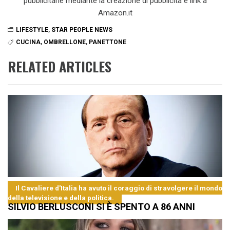
pubblicitarie mediante la creazione di pubblicità e link a
Amazon.it
LIFESTYLE
,
STAR PEOPLE NEWS
CUCINA
,
OMBRELLONE
,
PANETTONE
RELATED ARTICLES
Il Cavaliere d'Italia ha avuto il coraggio di stravolgere il mondo
della televisione e della politica.
SILVIO BERLUSCONI SI È SPENTO A 86 ANNI