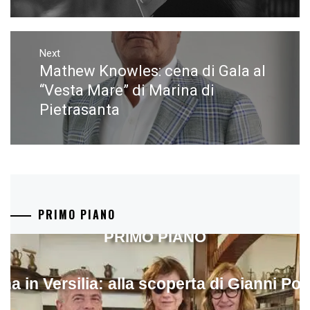
Next
Mathew Knowles: cena di Gala al
Next
post:
“Vesta Mare” di Marina di
Pietrasanta
PRIMO PIANO
PRIMO PIANO
ina in Versilia: alla scoperta di Gianni Pol