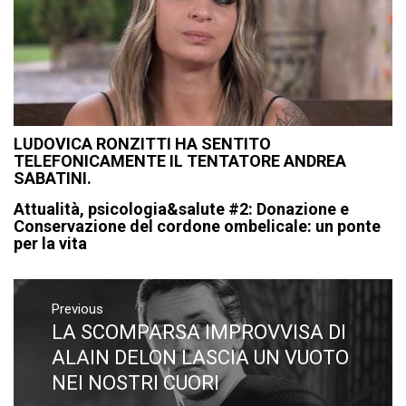
LUDOVICA RONZITTI HA SENTITO
TELEFONICAMENTE IL TENTATORE ANDREA
SABATINI.
Attualità, psicologia&salute #2: Donazione e
Conservazione del cordone ombelicale: un ponte
per la vita
Navigazione
articoli
Previous
LA SCOMPARSA IMPROVVISA DI
Previous
post:
ALAIN DELON LASCIA UN VUOTO
NEI NOSTRI CUORI