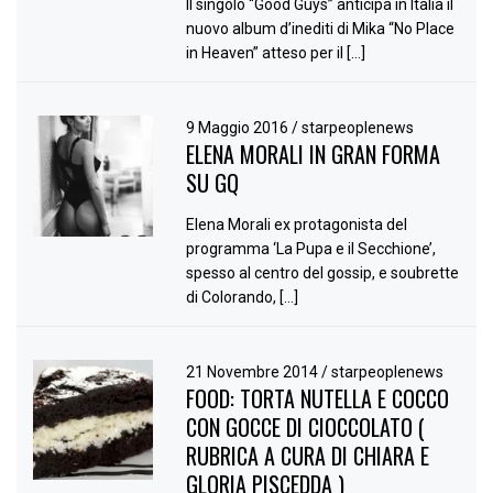
Il singolo “Good Guys” anticipa in Italia il
nuovo album d’inediti di Mika “No Place
in Heaven” atteso per il […]
9 Maggio 2016
/
starpeoplenews
ELENA MORALI IN GRAN FORMA
SU GQ
Elena Morali ex protagonista del
programma ‘La Pupa e il Secchione’,
spesso al centro del gossip, e soubrette
di Colorando, […]
21 Novembre 2014
/
starpeoplenews
FOOD: TORTA NUTELLA E COCCO
CON GOCCE DI CIOCCOLATO (
RUBRICA A CURA DI CHIARA E
GLORIA PISCEDDA )