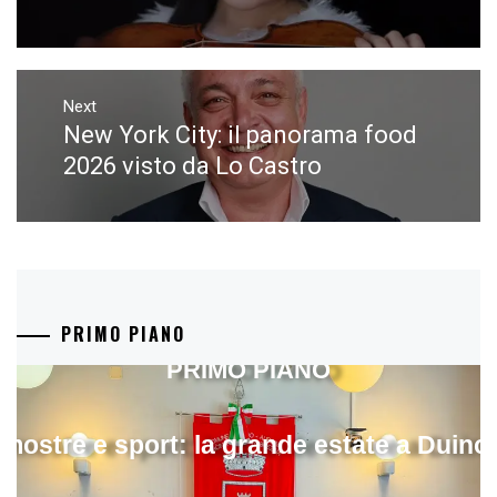
Next
New York City: il panorama food
Next
post:
2026 visto da Lo Castro
PRIMO PIANO
PRIMO PIANO
mostre e sport: la grande estate a Duino