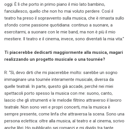
oggi. È lì che porto in primo piano il mio lato bambino,
fanciullesco, quello che non ho mai voluto perdere. Così il
teatro ha preso il sopravvento sulla musica, che è rimasta sullo
sfondo come passione quotidiana: continuo a suonare, a
esercitarmi, a suonare con le mie band, ma non è più il mio
mestiere. Il teatro e il cinema, invece, sono diventati la mia vita.”
Ti piacerebbe dedicarti maggiormente alla musica, magari
realizzando un progetto musicale o una tournée?
R: “Sì, devo dirti che mi piacerebbe molto: sarebbe un sogno
immaginare una tournée interamente musicale, diversa da
quelle teatrali. In parte, questo già accade, perché nei miei
spettacoli porto spesso la musica con me: suono, canto,
lascio che gli strumenti e le melodie filtrino attraverso il lavoro
teatrale. Non sono veri e propri concerti, ma la musica è
sempre presente, come linfa che attraversa la scena. Sono una
persona eclettica: oltre alla musica, al teatro e al cinema, scrivo
anche libri. Ho pubblicato sei romanzi e mi divido tra tante