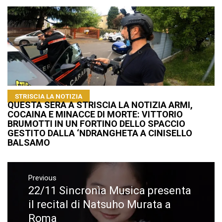
STRISCIA LA NOTIZIA
QUESTA SERA A STRISCIA LA NOTIZIA ARMI,
COCAINA E MINACCE DI MORTE: VITTORIO
BRUMOTTI IN UN FORTINO DELLO SPACCIO
GESTITO DALLA ‘NDRANGHETA A CINISELLO
BALSAMO
Navigazione
articoli
Previous
22/11 Sincronìa Musica presenta
Previous
post:
il recital di Natsuho Murata a
Roma