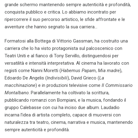
grande schermo mantenendo sempre autenticità e profondità,
conquista pubblico e critica. Lo abbiamo incontrato per
ripercorrere il suo percorso artistico, le sfide affrontate e le
avventure che hanno segnato la sua carriera…
Formatosi alla Bottega di Vittorio Gassman, ha costruito una
carriera che lo ha visto protagonista sul palcoscenico con
Teatri Uniti e al fianco di Tony Servillo, distinguendosi per
versatilità e intensità interpretativa. Al cinema ha lavorato con
registi come Nanni Moretti (
Habemus Papam
,
Mia madre
),
Edoardo De Angelis (
Indivisibili
), David Grieco (
La
macchinazione
) e in produzioni televisive come
Il Commissario
Montalbano
. Parallelamente ha coltivato la scrittura,
pubblicando romanzi con Bompiani, e la musica, fondando il
gruppo Calebasse con cui ha inciso due album. Laudadio
incarna l’idea di artista completo, capace di muoversi con
naturalezza tra teatro, cinema, narrativa e musica, mantenendo
sempre autenticità e profondità.