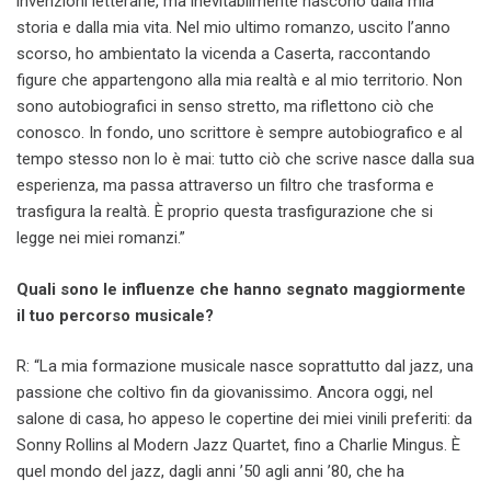
invenzioni letterarie, ma inevitabilmente nascono dalla mia
storia e dalla mia vita. Nel mio ultimo romanzo, uscito l’anno
scorso, ho ambientato la vicenda a Caserta, raccontando
figure che appartengono alla mia realtà e al mio territorio. Non
sono autobiografici in senso stretto, ma riflettono ciò che
conosco. In fondo, uno scrittore è sempre autobiografico e al
tempo stesso non lo è mai: tutto ciò che scrive nasce dalla sua
esperienza, ma passa attraverso un filtro che trasforma e
trasfigura la realtà. È proprio questa trasfigurazione che si
legge nei miei romanzi.”
Quali sono le influenze che hanno segnato maggiormente
il tuo percorso musicale?
R: “La mia formazione musicale nasce soprattutto dal jazz, una
passione che coltivo fin da giovanissimo. Ancora oggi, nel
salone di casa, ho appeso le copertine dei miei vinili preferiti: da
Sonny Rollins al Modern Jazz Quartet, fino a Charlie Mingus. È
quel mondo del jazz, dagli anni ’50 agli anni ’80, che ha