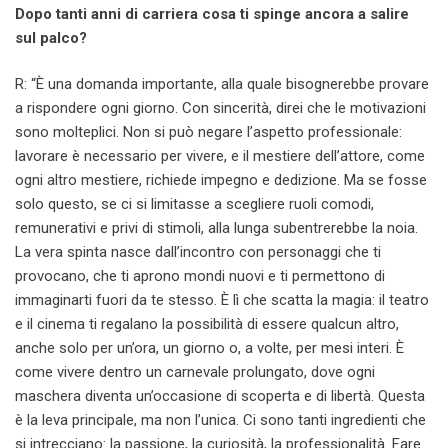
Dopo tanti anni di carriera cosa ti spinge ancora a salire
sul palco?
R: “È una domanda importante, alla quale bisognerebbe provare
a rispondere ogni giorno. Con sincerità, direi che le motivazioni
sono molteplici. Non si può negare l’aspetto professionale:
lavorare è necessario per vivere, e il mestiere dell’attore, come
ogni altro mestiere, richiede impegno e dedizione. Ma se fosse
solo questo, se ci si limitasse a scegliere ruoli comodi,
remunerativi e privi di stimoli, alla lunga subentrerebbe la noia.
La vera spinta nasce dall’incontro con personaggi che ti
provocano, che ti aprono mondi nuovi e ti permettono di
immaginarti fuori da te stesso. È lì che scatta la magia: il teatro
e il cinema ti regalano la possibilità di essere qualcun altro,
anche solo per un’ora, un giorno o, a volte, per mesi interi. È
come vivere dentro un carnevale prolungato, dove ogni
maschera diventa un’occasione di scoperta e di libertà. Questa
è la leva principale, ma non l’unica. Ci sono tanti ingredienti che
si intrecciano: la passione, la curiosità, la professionalità. Fare