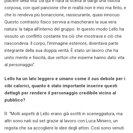
piacere della vita. Da qui è nata la scelta di dargli una fisicità
corposa, con quel pancione che in realtà non è mio ma finto, e
che lo rendeva più bonaccione, rassicurante, quasi innocuo.
Questo contrasto fisico serviva a mascherare la sua vera
natura: la talpa all’interno del gruppo. In questo modo Lello ha
vissuto un conflitto costante tra ciò che mostrava e ciò che
nascondeva. Il corpo, l’immagine esteriore, diventava parte
integrante della sua doppia verità. È stato un lavoro che ha
unito mente e fisicità, due vettori che insieme hanno dato vita
al personaggio”.
Lello ha un lato leggero e umano come il suo debole per i
cibi calorici, quanto è stato importante inserire questi
dettagli per rendere il personaggio credibile vicino al
pubblico?
R: “Molti aspetti di Lello erano già scritti in sceneggiatura, ma
altri sono nati sul set grazie al lavoro con Luca Miniero, un
regista che sa accogliere le idee degli attori. Così sono venuti