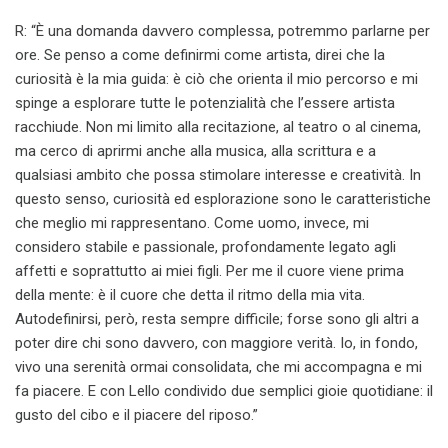
R: “È una domanda davvero complessa, potremmo parlarne per
ore. Se penso a come definirmi come artista, direi che la
curiosità è la mia guida: è ciò che orienta il mio percorso e mi
spinge a esplorare tutte le potenzialità che l’essere artista
racchiude. Non mi limito alla recitazione, al teatro o al cinema,
ma cerco di aprirmi anche alla musica, alla scrittura e a
qualsiasi ambito che possa stimolare interesse e creatività. In
questo senso, curiosità ed esplorazione sono le caratteristiche
che meglio mi rappresentano. Come uomo, invece, mi
considero stabile e passionale, profondamente legato agli
affetti e soprattutto ai miei figli. Per me il cuore viene prima
della mente: è il cuore che detta il ritmo della mia vita.
Autodefinirsi, però, resta sempre difficile; forse sono gli altri a
poter dire chi sono davvero, con maggiore verità. Io, in fondo,
vivo una serenità ormai consolidata, che mi accompagna e mi
fa piacere. E con Lello condivido due semplici gioie quotidiane: il
gusto del cibo e il piacere del riposo.”