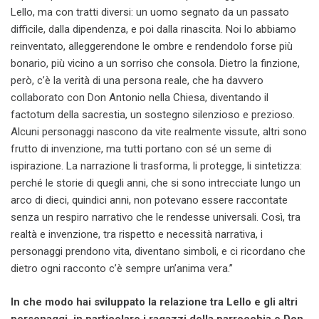
Lello, ma con tratti diversi: un uomo segnato da un passato
difficile, dalla dipendenza, e poi dalla rinascita. Noi lo abbiamo
reinventato, alleggerendone le ombre e rendendolo forse più
bonario, più vicino a un sorriso che consola. Dietro la finzione,
però, c’è la verità di una persona reale, che ha davvero
collaborato con Don Antonio nella Chiesa, diventando il
factotum della sacrestia, un sostegno silenzioso e prezioso.
Alcuni personaggi nascono da vite realmente vissute, altri sono
frutto di invenzione, ma tutti portano con sé un seme di
ispirazione. La narrazione li trasforma, li protegge, li sintetizza:
perché le storie di quegli anni, che si sono intrecciate lungo un
arco di dieci, quindici anni, non potevano essere raccontate
senza un respiro narrativo che le rendesse universali. Così, tra
realtà e invenzione, tra rispetto e necessità narrativa, i
personaggi prendono vita, diventano simboli, e ci ricordano che
dietro ogni racconto c’è sempre un’anima vera.”
In che modo hai sviluppato la relazione tra Lello e gli altri
personaggi, in particolare i ragazzi della parrocchia e Don