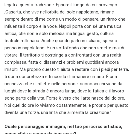
legati a questa tradizione. Eppure il luogo da cui provengo
,Caserta, che vive nell’orbita del sole napoletano, rimane
sempre dentro di me come un modo di pensare, un ritmo che
influenza il corpo e la voce. Napoli porta con sé una musica
antica, che non è solo melodia ma lingua, gesto, cultura
teatrale millenaria. Anche quando parlo in italiano, spesso
penso in napoletano: è un sottofondo che non smette mai di
vibrare. Il territorio ti costringe a confrontarti con una realtà
complessa, fatta di disservizi e problemi quotidiani ancora
irrisolti. Ma proprio questo ti aiuta a restare con i piedi per terra,
ti dona concretezza e ti ricorda di rimanere umano. È una
ricchezza che si riflette nelle persone: riconosci chi viene da
luoghi dove la strada è ancora lunga, dove la fatica e il lavoro
sono parte della vita. Forse è vero che l’arte nasce dal dolore.
Noi quel dolore lo viviamo costantemente, e proprio per questo
diventa una forza, una linfa che alimenta la creazione.”
Quale personaggio immagini, nel tuo percorso artistico,
come sfida o sogno da incarnare?