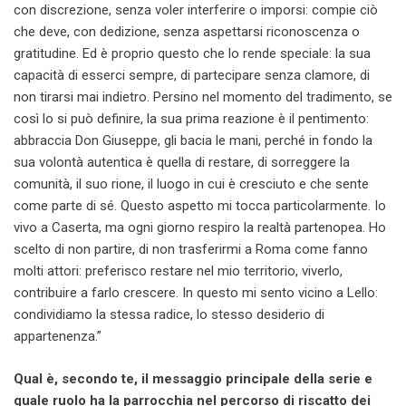
con discrezione, senza voler interferire o imporsi: compie ciò
che deve, con dedizione, senza aspettarsi riconoscenza o
gratitudine. Ed è proprio questo che lo rende speciale: la sua
capacità di esserci sempre, di partecipare senza clamore, di
non tirarsi mai indietro. Persino nel momento del tradimento, se
così lo si può definire, la sua prima reazione è il pentimento:
abbraccia Don Giuseppe, gli bacia le mani, perché in fondo la
sua volontà autentica è quella di restare, di sorreggere la
comunità, il suo rione, il luogo in cui è cresciuto e che sente
come parte di sé. Questo aspetto mi tocca particolarmente. Io
vivo a Caserta, ma ogni giorno respiro la realtà partenopea. Ho
scelto di non partire, di non trasferirmi a Roma come fanno
molti attori: preferisco restare nel mio territorio, viverlo,
contribuire a farlo crescere. In questo mi sento vicino a Lello:
condividiamo la stessa radice, lo stesso desiderio di
appartenenza.”
Qual è, secondo te, il messaggio principale della serie e
quale ruolo ha la parrocchia nel percorso di riscatto dei