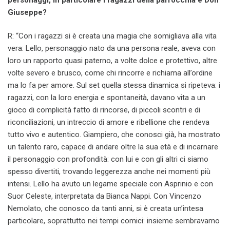
Giuseppe?
R: “Con i ragazzi si è creata una magia che somigliava alla vita
vera: Lello, personaggio nato da una persona reale, aveva con
loro un rapporto quasi paterno, a volte dolce e protettivo, altre
volte severo e brusco, come chi rincorre e richiama all’ordine
ma lo fa per amore. Sul set quella stessa dinamica si ripeteva: i
ragazzi, con la loro energia e spontaneità, davano vita a un
gioco di complicità fatto di rincorse, di piccoli scontri e di
riconciliazioni, un intreccio di amore e ribellione che rendeva
tutto vivo e autentico. Giampiero, che conosci già, ha mostrato
un talento raro, capace di andare oltre la sua età e di incarnare
il personaggio con profondità: con lui e con gli altri ci siamo
spesso divertiti, trovando leggerezza anche nei momenti più
intensi. Lello ha avuto un legame speciale con Asprinio e con
Suor Celeste, interpretata da Bianca Nappi. Con Vincenzo
Nemolato, che conosco da tanti anni, si è creata un’intesa
particolare, soprattutto nei tempi comici: insieme sembravamo