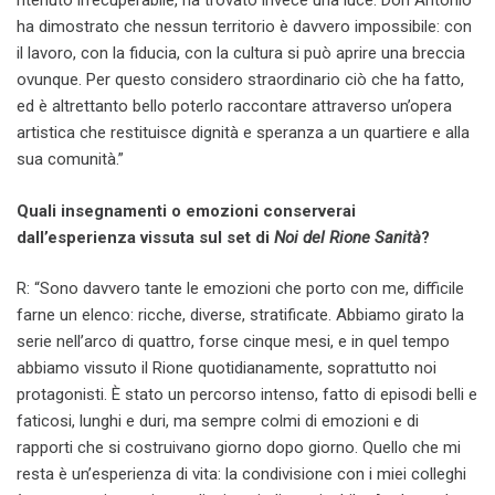
ritenuto irrecuperabile, ha trovato invece una luce. Don Antonio
ha dimostrato che nessun territorio è davvero impossibile: con
il lavoro, con la fiducia, con la cultura si può aprire una breccia
ovunque. Per questo considero straordinario ciò che ha fatto,
ed è altrettanto bello poterlo raccontare attraverso un’opera
artistica che restituisce dignità e speranza a un quartiere e alla
sua comunità.”
Quali insegnamenti o emozioni conserverai
dall’esperienza vissuta sul set di
Noi del Rione Sanità
?
R: “Sono davvero tante le emozioni che porto con me, difficile
farne un elenco: ricche, diverse, stratificate. Abbiamo girato la
serie nell’arco di quattro, forse cinque mesi, e in quel tempo
abbiamo vissuto il Rione quotidianamente, soprattutto noi
protagonisti. È stato un percorso intenso, fatto di episodi belli e
faticosi, lunghi e duri, ma sempre colmi di emozioni e di
rapporti che si costruivano giorno dopo giorno. Quello che mi
resta è un’esperienza di vita: la condivisione con i miei colleghi