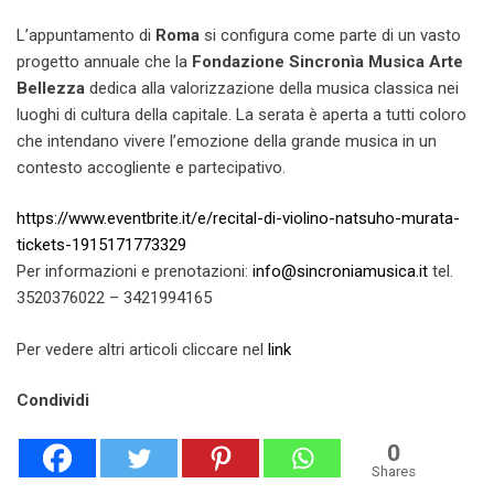
L’appuntamento di
Roma
si configura come parte di un vasto
progetto annuale che la
Fondazione Sincronìa Musica Arte
Bellezza
dedica alla valorizzazione della musica classica nei
luoghi di cultura della capitale. La serata è aperta a tutti coloro
che intendano vivere l’emozione della grande musica in un
contesto accogliente e partecipativo.​
https://www.eventbrite.it/e/recital-di-violino-natsuho-murata-
tickets-1915171773329
Per informazioni e prenotazioni:
info@sincroniamusica.it
tel.
3520376022 – 3421994165
Per vedere altri articoli cliccare nel
link
Condividi
0
Shares