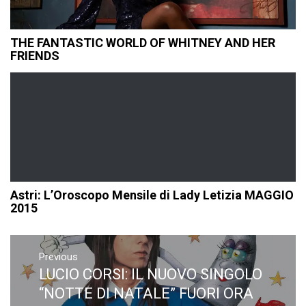
THE FANTASTIC WORLD OF WHITNEY AND HER
FRIENDS
Astri: L’Oroscopo Mensile di Lady Letizia MAGGIO
2015
Navigazione
articoli
Previous
LUCIO CORSI: IL NUOVO SINGOLO
Previous
post:
“NOTTE DI NATALE” FUORI ORA