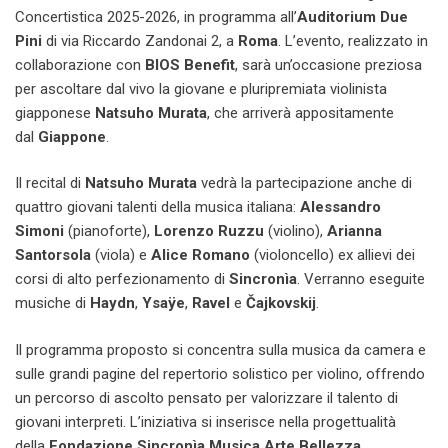
Concertistica 2025-2026, in programma all’
Auditorium Due
Pini
di via Riccardo Zandonai 2, a
Roma
. L’evento, realizzato in
collaborazione con
BIOS Benefit
, sarà un’occasione preziosa
per ascoltare dal vivo la giovane e pluripremiata violinista
giapponese
Natsuho Murata
, che arriverà appositamente
dal
Giappone
.​
Il recital di
Natsuho Murata
vedrà la partecipazione anche di
quattro giovani talenti della musica italiana:
Alessandro
Simoni
(pianoforte),
Lorenzo Ruzzu
(violino),
Arianna
Santorsola
(viola) e
Alice Romano
(violoncello) ex allievi dei
corsi di alto perfezionamento di
Sincronìa
. Verranno eseguite
musiche di
Haydn
,
Ysaÿe
,
Ravel
e
Čajkovskij
.​
Il programma proposto si concentra sulla musica da camera e
sulle grandi pagine del repertorio solistico per violino, offrendo
un percorso di ascolto pensato per valorizzare il talento di
giovani interpreti. L’iniziativa si inserisce nella progettualità
della
Fondazione Sincronìa Musica Arte Bellezza
,