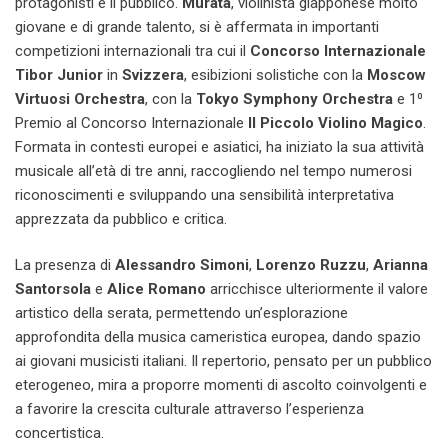
protagonisti e il pubblico.
Murata
, violinista giapponese molto
giovane e di grande talento, si è affermata in importanti
competizioni internazionali tra cui il
Concorso Internazionale
Tibor Junior
in
Svizzera
, esibizioni solistiche con la
Moscow
Virtuosi Orchestra
, con la
Tokyo Symphony Orchestra
e 1⁰
Premio al Concorso Internazionale
Il Piccolo Violino Magico
.
Formata in contesti europei e asiatici, ha iniziato la sua attività
musicale all’età di tre anni, raccogliendo nel tempo numerosi
riconoscimenti e sviluppando una sensibilità interpretativa
apprezzata da pubblico e critica.​
La presenza di
Alessandro Simoni
,
Lorenzo Ruzzu
,
Arianna
Santorsola
e
Alice Romano
arricchisce ulteriormente il valore
artistico della serata, permettendo un’esplorazione
approfondita della musica cameristica europea, dando spazio
ai giovani musicisti italiani. Il repertorio, pensato per un pubblico
eterogeneo, mira a proporre momenti di ascolto coinvolgenti e
a favorire la crescita culturale attraverso l’esperienza
concertistica.​