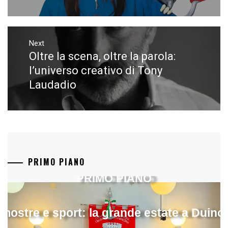
Next
Oltre la scena, oltre la parola:
Next
post:
l’universo creativo di Tony
Laudadio
PRIMO PIANO
PRIMO PIANO
mostre e sport: la grande estate a Duino