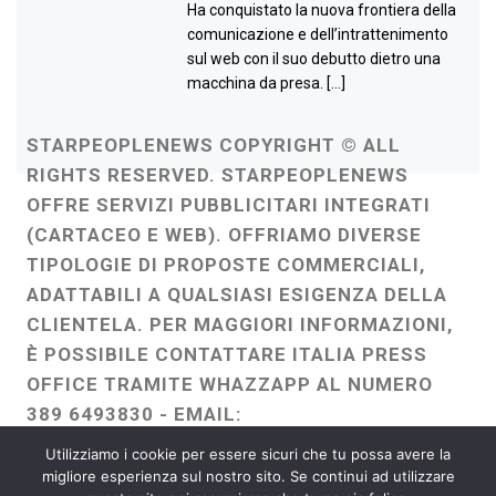
Ha conquistato la nuova frontiera della
comunicazione e dell’intrattenimento
sul web con il suo debutto dietro una
macchina da presa. […]
STARPEOPLENEWS COPYRIGHT © ALL
RIGHTS RESERVED. STARPEOPLENEWS
OFFRE SERVIZI PUBBLICITARI INTEGRATI
(CARTACEO E WEB). OFFRIAMO DIVERSE
TIPOLOGIE DI PROPOSTE COMMERCIALI,
ADATTABILI A QUALSIASI ESIGENZA DELLA
CLIENTELA. PER MAGGIORI INFORMAZIONI,
È POSSIBILE CONTATTARE ITALIA PRESS
OFFICE TRAMITE WHAZZAPP AL NUMERO
389 6493830 - EMAIL:
ITALIAPRESSOFFICE@GMAIL.COM
-
Utilizziamo i cookie per essere sicuri che tu possa avere la
WEBMASTER :
FRANCESCO GENTILE
migliore esperienza sul nostro sito. Se continui ad utilizzare