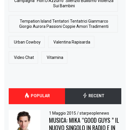
Campagna “Fiori D’Azzurro” Silenzio Bullismo Violenza
Sui Bambini
Tempation Island Tentatori Tentatrici Gianmarco
Giorgio Aurora Passioni Coppie Amori Tradimenti
Urban Cowboy
Valentina Rapisarda
Video Chat
Vitamina
POPULAR
RECENT
1 Maggio 2015
/
starpeoplenews
MUSICA: MIKA “GOOD GUYS ” IL
NUOVO SINGOLO IN RADIO E IN