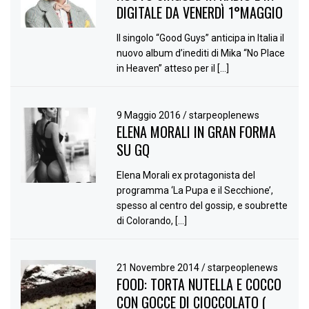
DIGITALE DA VENERDÌ 1°MAGGIO
Il singolo “Good Guys” anticipa in Italia il
nuovo album d’inediti di Mika “No Place
in Heaven” atteso per il […]
9 Maggio 2016
/
starpeoplenews
ELENA MORALI IN GRAN FORMA
SU GQ
Elena Morali ex protagonista del
programma ‘La Pupa e il Secchione’,
spesso al centro del gossip, e soubrette
di Colorando, […]
21 Novembre 2014
/
starpeoplenews
FOOD: TORTA NUTELLA E COCCO
CON GOCCE DI CIOCCOLATO (