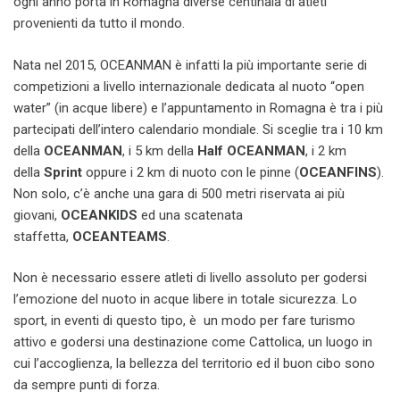
ogni anno porta in Romagna diverse centinaia di atleti
provenienti da tutto il mondo.
Nata nel 2015, OCEANMAN è infatti la più importante serie di
competizioni a livello internazionale dedicata al nuoto “open
water” (in acque libere) e l’appuntamento in Romagna è tra i più
partecipati dell’intero calendario mondiale. Si sceglie tra i 10 km
della
OCEANMAN
, i 5 km della
Half OCEANMAN
, i 2 km
della
Sprint
oppure i 2 km di nuoto con le pinne (
OCEANFINS
).
Non solo, c’è anche una gara di 500 metri riservata ai più
giovani,
OCEANKIDS
ed una scatenata
staffetta,
OCEANTEAMS
.
Non è necessario essere atleti di livello assoluto per godersi
l’emozione del nuoto in acque libere in totale sicurezza. Lo
sport, in eventi di questo tipo, è un modo per fare turismo
attivo e godersi una destinazione come Cattolica, un luogo in
cui l’accoglienza, la bellezza del territorio ed il buon cibo sono
da sempre punti di forza.