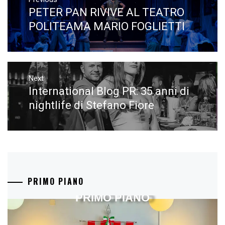
articoli
PETER PAN RIVIVE AL TEATRO
Previous
post:
POLITEAMA MARIO FOGLIETTI
Next
International Blog PR: 35 anni di
Next
post:
nightlife di Stefano Fiore
PRIMO PIANO
PRIMO PIANO