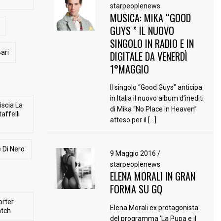
starpeoplenews
MUSICA: MIKA “GOOD
GUYS ” IL NUOVO
SINGOLO IN RADIO E IN
ari
DIGITALE DA VENERDÌ
1°MAGGIO
Il singolo “Good Guys” anticipa
in Italia il nuovo album d’inediti
iscia La
di Mika “No Place in Heaven”
affelli
atteso per il […]
 Di Nero
9 Maggio 2016
/
starpeoplenews
ELENA MORALI IN GRAN
FORMA SU GQ
orter
Elena Morali ex protagonista
atch
del programma ‘La Pupa e il