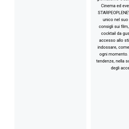
Cinema ed eve
STARPEOPLENEW.I
unico nel suo 
consigli sui film
cocktail da gust
accesso allo st
indossare, come 
ogni momento. 
tendenze, nella sc
degli acce