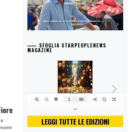
PRIMO PIANO
Forte dei Marmi: la famiglia Gensini tra lusso e nuove sfide
SFOGLIA STARPEOPLENEWS
MAGAZINE
Fiore
LEGGI TUTTE LE EDIZIONI
 a
 essere