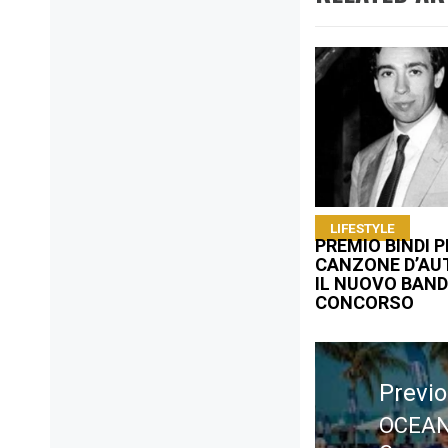
LIFESTYLE
PREMIO BINDI P
CANZONE D’AU
IL NUOVO BAND
CONCORSO
Navigazione
articoli
Previ
OCEANM
Previ