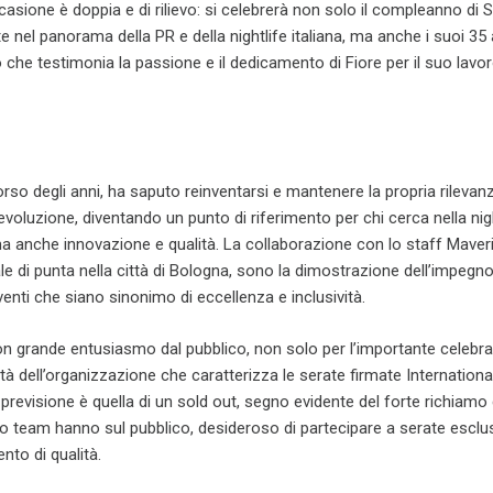
ccasione è doppia e di rilievo: si celebrerà non solo il compleanno di 
e nel panorama della PR e della nightlife italiana, ma anche i suoi 35 
o che testimonia la passione e il dedicamento di Fiore per il suo lavo
orso degli anni, ha saputo reinventarsi e mantenere la propria rilevan
evoluzione, diventando un punto di riferimento per chi cerca nella nig
a anche innovazione e qualità. La collaborazione con lo staff Maveric
ale di punta nella città di Bologna, sono la dimostrazione dell’impegn
venti che siano sinonimo di eccellenza e inclusività.
on grande entusiasmo dal pubblico, non solo per l’importante celeb
ità dell’organizzazione che caratterizza le serate firmate Internation
 previsione è quella di un sold out, segno evidente del forte richiamo
uo team hanno sul pubblico, desideroso di partecipare a serate esclu
ento di qualità.