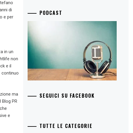
Stefano
anni di
PODCAST
ro e per
za in un
htlife non
k e il
o continuo
razione ma
SEGUICI SU FACEBOOK
al Blog PR
 che
sive e
TUTTE LE CATEGORIE