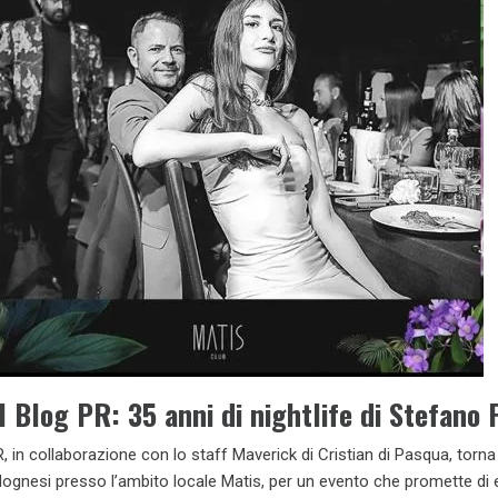
l Blog PR: 35 anni di nightlife di Stefano 
R, in collaborazione con lo staff Maverick di Cristian di Pasqua, torna
bolognesi presso l’ambito locale Matis, per un evento che promette di