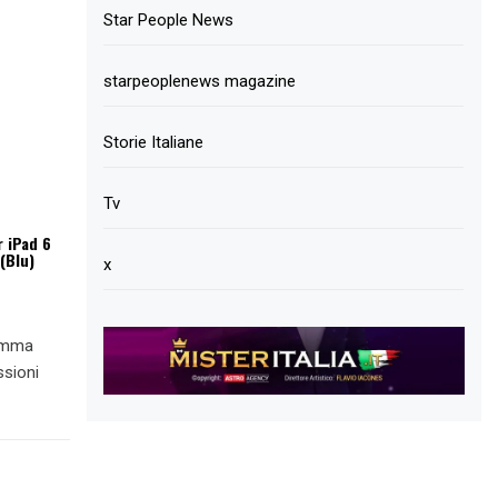
Star People News
starpeoplenews magazine
Storie Italiane
Tv
r iPad 6
(Blu)
x
ramma
ssioni