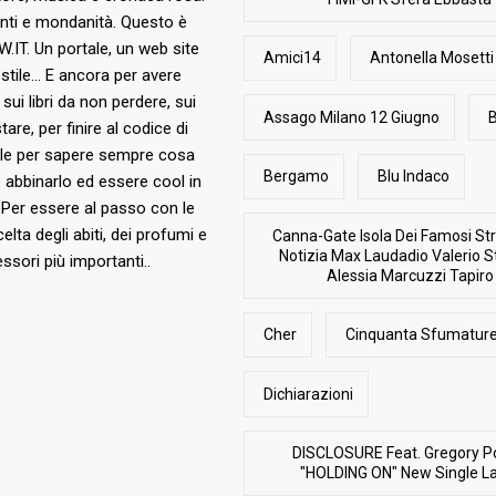
nti e mondanità. Questo è
T. Un portale, un web site
Amici14
Antonella Mosetti
stile... E ancora per avere
, sui libri da non perdere, sui
Assago Milano 12 Giugno
B
are, per finire al codice di
ile per sapere sempre cosa
Bergamo
Blu Indaco
abbinarlo ed essere cool in
Per essere al passo con le
elta degli abiti, dei profumi e
Canna-Gate Isola Dei Famosi Str
Notizia Max Laudadio Valerio St
ssori più importanti..
Alessia Marcuzzi Tapiro
Cher
Cinquanta Sfumature
Dichiarazioni
DISCLOSURE Feat. Gregory P
"HOLDING ON" New Single L