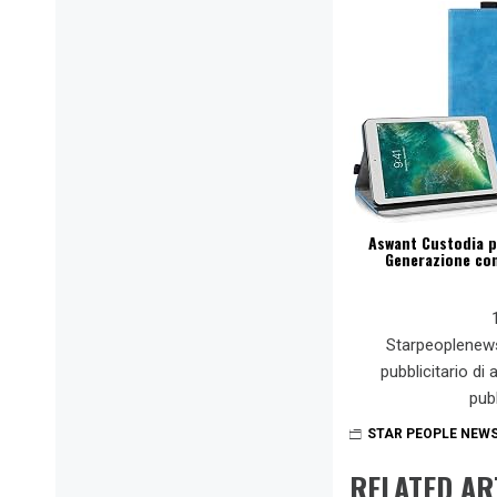
Aswant Custodia pe
Generazione con
Starpeoplenew
pubblicitario di
pub
STAR PEOPLE NEW
RELATED AR