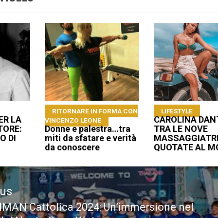
RITORNARE IN FORMA CON
LIFESTYLE
ER LA
CAROLINA DAN
VINCENZO LEONE
TORE:
Donne e palestra…tra
TRA LE NOVE
O DI
miti da sfatare e verità
MASSAGGIATRI
da conoscere
QUOTATE AL 
ous
AN Cattolica 2024: Un’immersione nel
ous