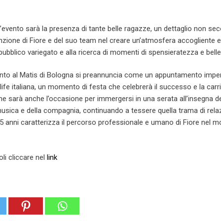
ll’evento sarà la presenza di tante belle ragazze, un dettaglio non se
enzione di Fiore e del suo team nel creare un’atmosfera accogliente e 
 pubblico variegato e alla ricerca di momenti di spensieratezza e bell
vento al Matis di Bologna si preannuncia come un appuntamento imper
tlife italiana, un momento di festa che celebrerà il successo e la carri
e sarà anche l’occasione per immergersi in una serata all’insegna d
musica e della compagnia, continuando a tessere quella trama di relaz
5 anni caratterizza il percorso professionale e umano di Fiore nel 
oli cliccare nel
link