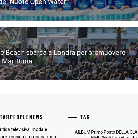
del Nuoto Open Water
e Beach sbarca a Londra per promuovere
 Marittima
STARPEOPLENEWS
TAG
ritica televisiva, moda e
AlLBUM Primo Posto DELLA CLA
tore, musica e cronaca rosa.
FIMI-GFK Sfera Ebbasta