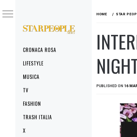
Skip
to
HOME
STAR PEOP
content
INTER
STARPEOPLENEWS
IL PORTALE DELLA CRONACA ROSA, DEL
GLAMOUR DEL LIFESTYLE
Primary
CRONACA ROSA
Menu
NIGHT
LIFESTYLE
MUSICA
PUBLISHED ON
16 MA
TV
FASHION
TRASH ITALIA
X