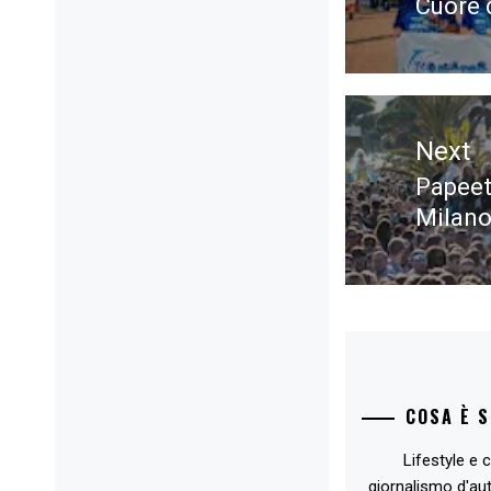
Cuore 
post:
Next
Papeet
Next
Milano
post:
COSA È 
Lifestyle e c
giornalismo d'au