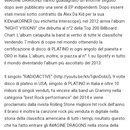
IMAGINE DRAGONS hanno guadagnato un enorme seguito
dopo aver pubblicato una serie di EP indipendenti. Dopo essere
stati messi sotto contratto da Alex Da Kid per la sua
KIDinaKORNER (su etichetta Interscope), nel 2012 arriva l’album
“NIGHT VISIONS” che debutta al n°2 della Top 200 Billboard
Chart. L’album catapulta la band ai vertici di tutte le classifiche
vendendo 7 milioni di copie nel mondo ottenendo la
certificazione di disco di PLATINO in ogni angolo del pianeta e
ORO in Italia. L’album, inoltre, si piazza al n° 1 su Spotify in tutto
il mondo diventando l’album più ascoltato del 2013.
Il singolo “RADIOACTIVE” (http://youtu.be/ktvTqknDobU), 9 volte
disco di platino in USA, singolo di PLATINO in Italia e oltre 10
milioni di singoli venduti, fa vincere alla band un Grammy nella
categoria “best Rock performance” del 2014 e viene
proclamato dalla rivista Rolling Stone migliore hit rock dell’anno.
Il brano è inoltre la canzone rock più venduta in digitale nella
storia della classifica americana di tutti i tempi, risultato questo
che ha fatto entrare gli IMAGINE DRAGONS nella storia della