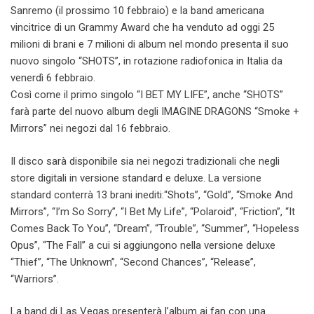
Sanremo (il prossimo 10 febbraio) e la band americana
vincitrice di un Grammy Award che ha venduto ad oggi 25
milioni di brani e 7 milioni di album nel mondo presenta il suo
nuovo singolo “SHOTS”, in rotazione radiofonica in Italia da
venerdì 6 febbraio.
Così come il primo singolo “I BET MY LIFE”, anche “SHOTS”
farà parte del nuovo album degli IMAGINE DRAGONS “Smoke +
Mirrors” nei negozi dal 16 febbraio.
Il disco sarà disponibile sia nei negozi tradizionali che negli
store digitali in versione standard e deluxe. La versione
standard conterrà 13 brani inediti:“Shots”, “Gold”, “Smoke And
Mirrors”, “I’m So Sorry”, “I Bet My Life”, “Polaroid”, “Friction”, “It
Comes Back To You”, “Dream”, “Trouble”, “Summer”, “Hopeless
Opus”, “The Fall” a cui si aggiungono nella versione deluxe
“Thief”, “The Unknown”, “Second Chances”, “Release”,
“Warriors”.
La band di Las Vegas presenterà l’album ai fan con una