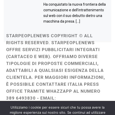
Ha conquistato la nuova frontiera della
comunicazione e dell’intrattenimento
sul web con il suo debutto dietro una
macchina da presa. […]
STARPEOPLENEWS COPYRIGHT © ALL
RIGHTS RESERVED. STARPEOPLENEWS
OFFRE SERVIZI PUBBLICITARI INTEGRATI
(CARTACEO E WEB). OFFRIAMO DIVERSE
TIPOLOGIE DI PROPOSTE COMMERCIALI,
ADATTABILI A QUALSIASI ESIGENZA DELLA
CLIENTELA. PER MAGGIORI INFORMAZIONI,
È POSSIBILE CONTATTARE ITALIA PRESS
OFFICE TRAMITE WHAZZAPP AL NUMERO
389 6493830 - EMAIL:
ITALIAPRESSOFFICE@GMAIL.COM
-
Utilizziamo i cookie per essere sicuri che tu possa avere la
WEBMASTER :
FRANCESCO GENTILE
migliore esperienza sul nostro sito. Se continui ad utilizzare