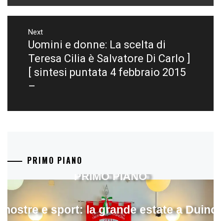
Next
Uomini e donne: La scelta di
Next
post:
Teresa Cilia è Salvatore Di Carlo ]
[ sintesi puntata 4 febbraio 2015
–
PRIMO PIANO
PRIMO PIANO
mostre e sport: la grande estate a Duino