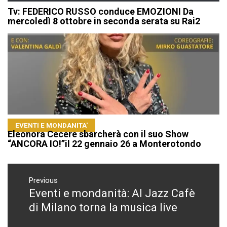
Tv: FEDERICO RUSSO conduce EMOZIONI Da
mercoledì 8 ottobre in seconda serata su Rai2
EVENTI E MONDANITA'
Eleonora Cecere sbarcherà con il suo Show
“ANCORA IO!”il 22 gennaio 26 a Monterotondo
Navigazione
articoli
Previous
Eventi e mondanità: Al Jazz Cafè
Previous
post:
di Milano torna la musica live