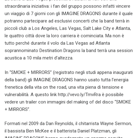
straordinaria iniziativa: i fan del gruppo possono infatti vincere
un viaggio di 7 giorni con gli IMAGINE DRAGONS durante il quale
potranno partecipare ad esclusivi concerti che la band terrà in
piccoli club a Los Angeles, Las Vegas, Salt Lake City e Atlanta,
le quattro città dove la loro carriera è cominciata. Ma non è
tutto perché durante il volo da Las Vegas ad Atlanta
soprannominato Destination Dragons la band terrà una session
acustica a 10 mila metri d’altezza.
In “SMOKE + MIRRORS” (registrato negli studi appena inaugurati
della band) gli IMAGINE DRAGONS hanno usato tutta l’energia
frenetica della vita on the road, una vita piena di tensione e
vulnerabilità. A questo link http://vevo.ly/TmvRra è possibile
vedere un trailer con immagini del making of del disco “SMOKE
+ MIRRORS”.
Formati nel 2009 da Dan Reynolds, il chitarrista Wayne Sermon,
il bassista Ben McKee e il batterista Daniel Platzman, gli