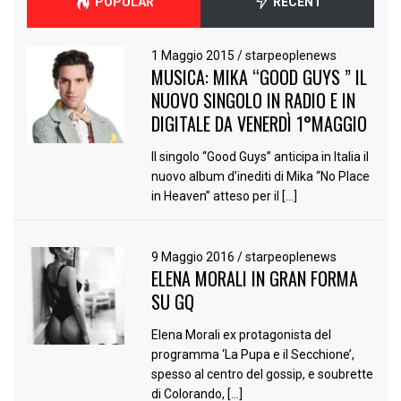
POPULAR
RECENT
1 Maggio 2015
/
starpeoplenews
MUSICA: MIKA “GOOD GUYS ” IL
NUOVO SINGOLO IN RADIO E IN
DIGITALE DA VENERDÌ 1°MAGGIO
Il singolo “Good Guys” anticipa in Italia il
nuovo album d’inediti di Mika “No Place
in Heaven” atteso per il […]
9 Maggio 2016
/
starpeoplenews
ELENA MORALI IN GRAN FORMA
SU GQ
Elena Morali ex protagonista del
programma ‘La Pupa e il Secchione’,
spesso al centro del gossip, e soubrette
di Colorando, […]