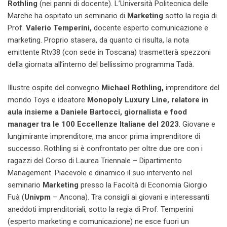
Rothling
(nei panni di docente). L’Università Politecnica delle
Marche ha ospitato un seminario di
Marketing
sotto la regia di
Prof.
Valerio Temperini,
docente esperto comunicazione e
marketing. Proprio stasera, da quanto ci risulta, la nota
emittente Rtv38 (con sede in Toscana) trasmetterà spezzoni
della giornata all’interno del bellissimo programma Tadà.
Illustre ospite del convegno
Michael Rothling,
imprenditore del
mondo Toys e ideatore
Monopoly Luxury Line, relatore in
aula insieme a Daniele Bartocci, giornalista e food
manager tra le 100 Eccellenze Italiane del 2023
. Giovane e
lungimirante imprenditore, ma ancor prima imprenditore di
successo. Rothling si è confrontato per oltre due ore con i
ragazzi del Corso di Laurea Triennale – Dipartimento
Management. Piacevole e dinamico il suo intervento nel
seminario
Marketing
presso la Facoltà di Economia Giorgio
Fuà (
Univpm
– Ancona). Tra consigli ai giovani e interessanti
aneddoti imprenditoriali, sotto la regia di Prof. Temperini
(esperto marketing e comunicazione) ne esce fuori un