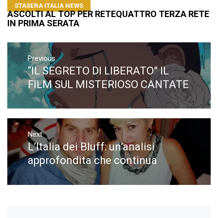
STASERA ITALIA NEWS
ASCOLTI AL TOP PER RETEQUATTRO TERZA RETE
IN PRIMA SERATA
Navigazione
articoli
Previous
“IL SEGRETO DI LIBERATO” IL
Previous
post:
FILM SUL MISTERIOSO CANTATE
Next
L’Italia dei Bluff: un’analisi
Next
post:
approfondita che continua