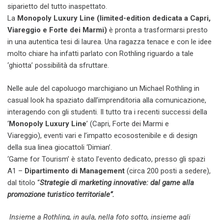
siparietto del tutto inaspettato.
La
Monopoly Luxury Line (limited-edition dedicata a Capri,
Viareggio e Forte dei Marmi)
è pronta a trasformarsi presto
in una autentica tesi di laurea. Una ragazza tenace e con le idee
molto chiare ha infatti parlato con Rothling riguardo a tale
‘ghiotta’ possibilità da sfruttare.
Nelle aule del capoluogo marchigiano un Michael Rothling in
casual look ha spaziato dall’imprenditoria alla comunicazione,
interagendo con gli studenti. Il tutto tra i recenti successi della
‘
Monopoly Luxury Line
’ (Capri, Forte dei Marmi e
Viareggio), eventi vari e l’impatto ecosostenibile e di design
della sua linea giocattoli ‘Dimian’.
‘Game for Tourism’ è stato l’evento dedicato, presso gli spazi
A1 –
Dipartimento di Management
(circa 200 posti a sedere),
dal titolo “
Strategie di marketing innovative: dal game alla
promozione turistico territoriale”.
Insieme a Rothling, in aula, nella foto sotto, insieme agli