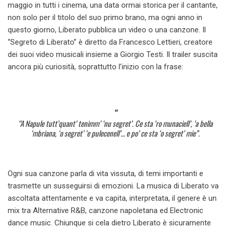
maggio in tutti i cinema, una data ormai storica per il cantante,
non solo per il titolo del suo primo brano, ma ogni anno in
questo giorno, Liberato pubblica un video o una canzone. Il
“Segreto di Liberato” è diretto da Francesco Lettieri, creatore
dei suoi video musicali insieme a Giorgio Testi. Il trailer suscita
ancora più curiosità, soprattutto l’inizio con la frase:
“A Napule tutt’quant’ tenimm’ ‘nu segret’. Ce sta ‘ro munaciell’, ‘a bella
‘mbriana, ‘o segret’ ‘e pulecenell’… e po’ ce sta ‘o segret’ mie”.
Ogni sua canzone parla di vita vissuta, di temi importanti e
trasmette un susseguirsi di emozioni. La musica di Liberato va
ascoltata attentamente e va capita, interpretata, il genere è un
mix tra Alternative R&B, canzone napoletana ed Electronic
dance music. Chiunque si cela dietro Liberato è sicuramente