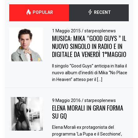
POPULAR
RECENT
1 Maggio 2015
/
starpeoplenews
MUSICA: MIKA “GOOD GUYS ” IL
NUOVO SINGOLO IN RADIO E IN
DIGITALE DA VENERDÌ 1°MAGGIO
Il singolo “Good Guys” anticipa in Italia il
nuovo album d’inediti di Mika “No Place
in Heaven” atteso per il […]
9 Maggio 2016
/
starpeoplenews
ELENA MORALI IN GRAN FORMA
SU GQ
Elena Morali ex protagonista del
programma ‘La Pupa e il Secchione’,