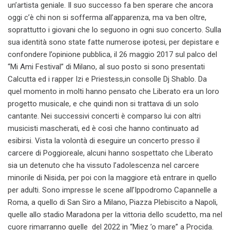
un’artista geniale. Il suo successo fa ben sperare che ancora
oggi c’è chi non si sofferma all’apparenza, ma va ben oltre,
soprattutto i giovani che lo seguono in ogni suo concerto. Sulla
sua identità sono state fatte numerose ipotesi, per depistare e
confondere l’opinione pubblica, il 26 maggio 2017 sul palco del
“Mi Ami Festival” di Milano, al suo posto si sono presentati
Calcutta ed i rapper Izi e Priestess,in consolle Dj Shablo. Da
quel momento in molti hanno pensato che Liberato era un loro
progetto musicale, e che quindi non si trattava di un solo
cantante. Nei successivi concerti è comparso lui con altri
musicisti mascherati, ed è così che hanno continuato ad
esibirsi. Vista la volontà di eseguire un concerto presso il
carcere di Poggioreale, alcuni hanno sospettato che Liberato
sia un detenuto che ha vissuto l’adolescenza nel carcere
minorile di Nisida, per poi con la maggiore età entrare in quello
per adulti. Sono impresse le scene all’Ippodromo Capannelle a
Roma, a quello di San Siro a Milano, Piazza Plebiscito a Napoli,
quelle allo stadio Maradona per la vittoria dello scudetto, ma nel
cuore rimarranno quelle del 2022 in “Miez ’o mare” a Procida.