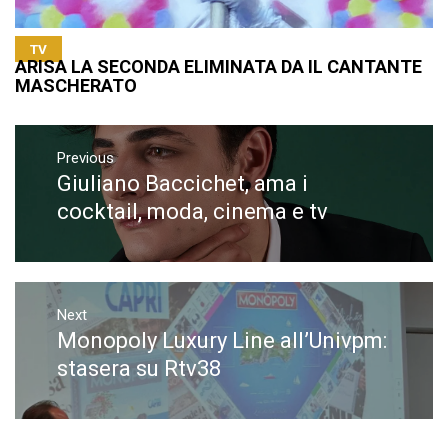
TV
ARISA LA SECONDA ELIMINATA DA IL CANTANTE
MASCHERATO
Navigazione
articoli
Previous
Giuliano Baccichet, ama i
Previous
post:
cocktail, moda, cinema e tv
Next
Monopoly Luxury Line all’Univpm:
Next
post:
stasera su Rtv38