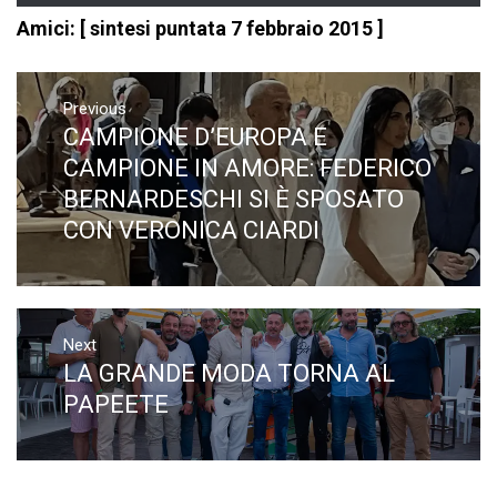
Amici: [ sintesi puntata 7 febbraio 2015 ]
Navigazione
articoli
Previous
CAMPIONE D’EUROPA E
Previous
post:
CAMPIONE IN AMORE: FEDERICO
BERNARDESCHI SI È SPOSATO
CON VERONICA CIARDI
Next
LA GRANDE MODA TORNA AL
Next
post:
PAPEETE