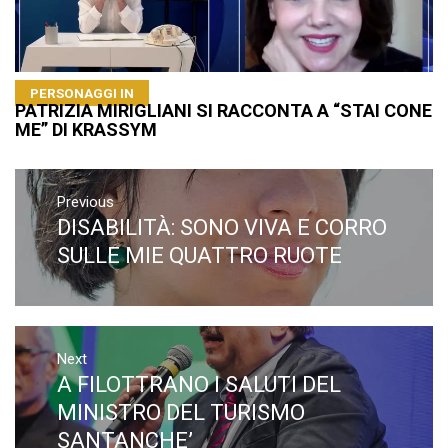
PERSONAGGI IN
PATRIZIA MIRIGLIANI SI RACCONTA A “STAI CONE
ME” DI KRASSYM
Navigazione
articoli
Previous
DISABILITÀ: SONO VIVA E CORRO
Previous
post:
SULLE MIE QUATTRO RUOTE
Next
A FILOTTRANO I SALUTI DEL
Next
post:
MINISTRO DEL TURISMO
SANTANCHE’