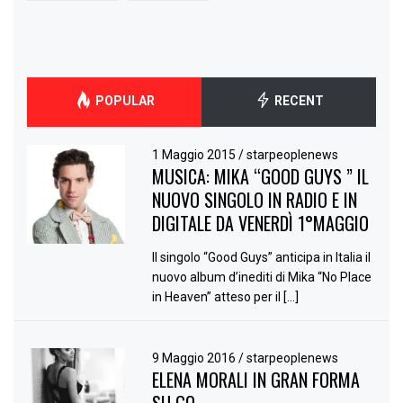
POPULAR
RECENT
1 Maggio 2015
/
starpeoplenews
MUSICA: MIKA “GOOD GUYS ” IL
NUOVO SINGOLO IN RADIO E IN
DIGITALE DA VENERDÌ 1°MAGGIO
Il singolo “Good Guys” anticipa in Italia il
nuovo album d’inediti di Mika “No Place
in Heaven” atteso per il […]
9 Maggio 2016
/
starpeoplenews
ELENA MORALI IN GRAN FORMA
SU GQ