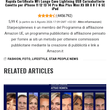
Rapida Certificato MFi Lungo Cavo Lightning USB Caricabatterie
Cavetto per iPhone 11 12 13 14 Pro Max Plus Mini XS XR X 8 7 6 SE
iPad
(
4456792
)
5,99 €
(a partire da 6 Agosto 2026 17:09 GMT +02:00 -
Altre informazioni
)
Starpeoplenews è un membro del Programma di affiliazione
Amazon UE, un programma pubblicitario di affiliazione pensato
per fornire ai siti un metodo per ottenere commissioni
pubblicitarie mediante la creazione di pubblicità e link a
Amazon.it
FASHION
,
FOTO
,
LIFESTYLE
,
STAR PEOPLE NEWS
RELATED ARTICLES