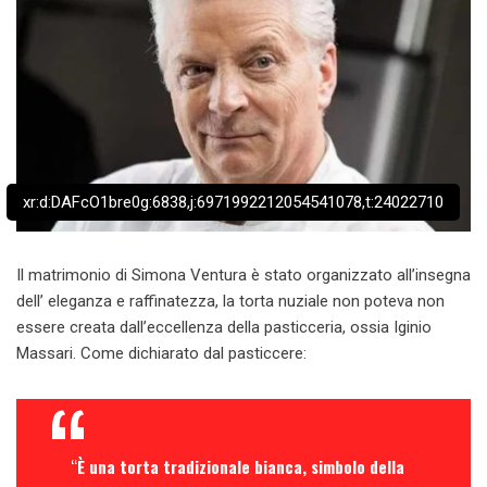
xr:d:DAFcO1bre0g:6838,j:6971992212054541078,t:24022710
Il matrimonio di Simona Ventura è stato organizzato all’insegna
dell’ eleganza e raffinatezza, la torta nuziale non poteva non
essere creata dall’eccellenza della pasticceria, ossia Iginio
Massari. Come dichiarato dal pasticcere:
“
È una torta tradizionale bianca, simbolo della