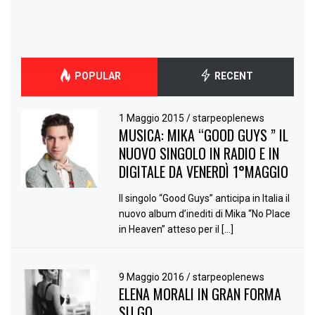
POPULAR
RECENT
1 Maggio 2015
/
starpeoplenews
MUSICA: MIKA “GOOD GUYS ” IL
NUOVO SINGOLO IN RADIO E IN
DIGITALE DA VENERDÌ 1°MAGGIO
Il singolo “Good Guys” anticipa in Italia il
nuovo album d’inediti di Mika “No Place
in Heaven” atteso per il […]
9 Maggio 2016
/
starpeoplenews
ELENA MORALI IN GRAN FORMA
SU GQ