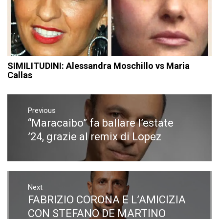
SIMILITUDINI: Alessandra Moschillo vs Maria
Callas
Navigazione
articoli
Previous
“Maracaibo” fa ballare l’estate
Previous
post:
’24, grazie al remix di Lopez
Next
FABRIZIO CORONA E L’AMICIZIA
Next
post:
CON STEFANO DE MARTINO