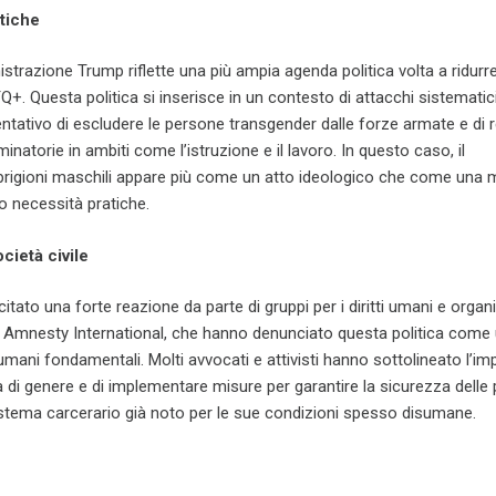
itiche
strazione Trump riflette una più ampia agenda politica volta a ridurre
+. Questa politica si inserisce in un contesto di attacchi sistematici
il tentativo di escludere le persone transgender dalle forze armate e di
minatorie in ambiti come l’istruzione e il lavoro. In questo caso, il
 prigioni maschili appare più come un atto ideologico che come una 
o necessità pratiche.
ocietà civile
itato una forte reazione da parte di gruppi per i diritti umani e organ
e Amnesty International, che hanno denunciato questa politica come
i umani fondamentali. Molti avvocati e attivisti hanno sottolineato l’i
ità di genere e di implementare misure per garantire la sicurezza dell
istema carcerario già noto per le sue condizioni spesso disumane.