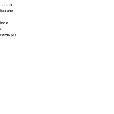
maschili
tica che
ice a
o
stizia più