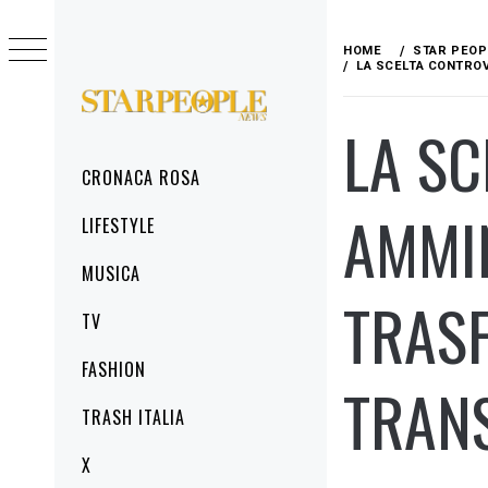
Skip
to
HOME
STAR PEOP
content
LA SCELTA CONTRO
STARPEOPLENEWS
LA S
IL PORTALE DELLA CRONACA ROSA, DEL
GLAMOUR DEL LIFESTYLE
Primary
CRONACA ROSA
Menu
AMMIN
LIFESTYLE
MUSICA
TRASF
TV
FASHION
TRANS
TRASH ITALIA
X