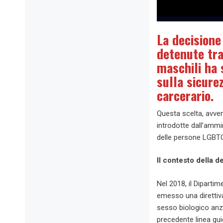
La decisione
detenute tra
maschili ha 
sulla sicure
carcerario.
Questa scelta, avve
introdotte dall’amm
delle persone LGBTQ+
Il contesto della d
Nel 2018, il Dipartim
emesso una direttiva
sesso biologico anz
precedente linea gui