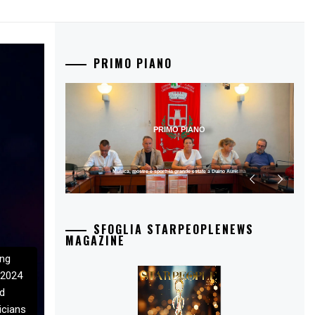
PRIMO PIANO
PRIMO PIANO
Musica, mostre e sport: la grande estate a Duino Aurisina
SFOGLIA STARPEOPLENEWS
MAGAZINE
ing
 2024
d
icians