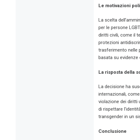
Le motivazioni pol
La scelta dell’ammini
per le persone LGBTQ
diritti civili, come 
protezioni antidiscri
trasferimento nelle
basata su evidenze 
La risposta della s
La decisione ha susc
internazionali, com
violazione dei diritt
di rispettare l’ident
transgender in un s
Conclusione