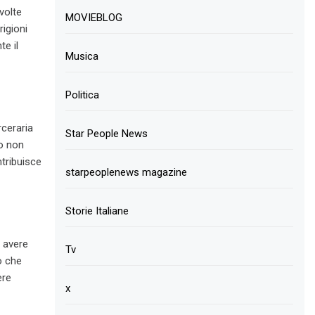
volte
MOVIEBLOG
rigioni
e il
Musica
Politica
rceraria
Star People News
io non
ntribuisce
starpeoplenews magazine
Storie Italiane
ò avere
Tv
o che
ere
x