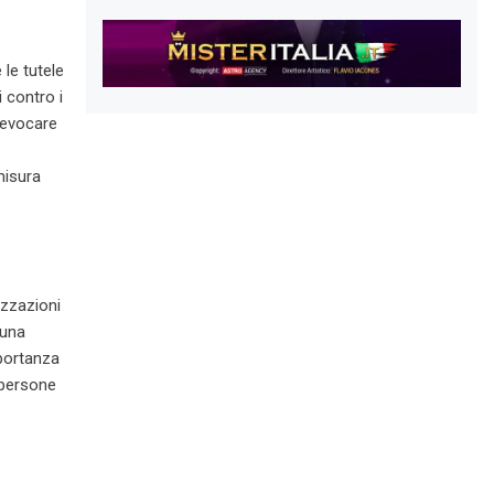
 le tutele
 contro i
 revocare
misura
izzazioni
 una
mportanza
e persone