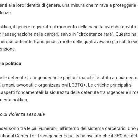
enti alla loro identità di genere, una misura che mirava a proteggerle
lenze.
itica, il genere registrato al momento della nascita avrebbe dovuto 
er l’assegnazione nelle carceri, salvo in “circostanze rare”. Questo ha
merose detenute transgender, molte delle quali avevano già subito vi
enzione.
la politica
ire le detenute transgender nelle prigioni maschili è stata ampiamente 
ritti umani, avvocati e organizzazioni LGBTQ+. Le critiche principali si
aspetti fondamentali: la sicurezza delle detenute transgender e il 
questa politica.
io di violenza sessuale
er sono tra le più vulnerabili all’interno del sistema carcerario. Uno 
tional Center for Transgender Equality ha rivelato che il 35% dei det