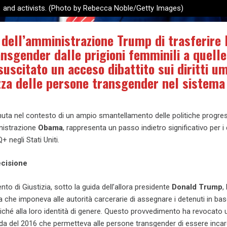
and activists. (Photo by Rebecca Noble/Getty Images)
 dell’amministrazione Trump di trasferire 
nsgender dalle prigioni femminili a quelle
suscitato un acceso dibattito sui diritti u
zza delle persone transgender nel sistema
nuta nel contesto di un ampio smantellamento delle politiche progre
inistrazione
Obama
, rappresenta un passo indietro significativo per i di
 negli Stati Uniti.
ecisione
ento di Giustizia, sotto la guida dell’allora presidente
Donald Trump
,
 che imponeva alle autorità carcerarie di assegnare i detenuti in bas
iché alla loro identità di genere. Questo provvedimento ha revocato 
da del 2016 che permetteva alle persone transgender di essere incar