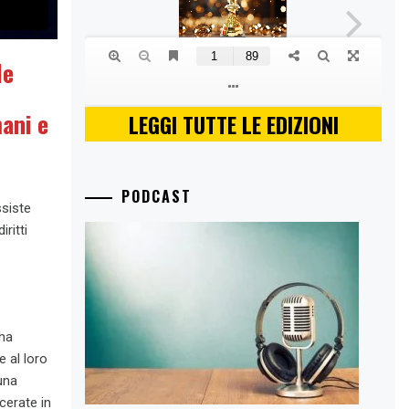
le
mani e
LEGGI TUTTE LE EDIZIONI
PODCAST
ssiste
ritti
 ha
e al loro
una
cerate in