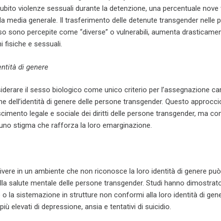
ubito violenze sessuali durante la detenzione, una percentuale nove 
la media generale. Il trasferimento delle detenute transgender nelle p
so sono percepite come “diverse” o vulnerabili, aumenta drasticament
i fisiche e sessuali.
entità di genere
iderare il sesso biologico come unico criterio per l’assegnazione ca
e dell’identità di genere delle persone transgender. Questo approcc
scimento legale e sociale dei diritti delle persone transgender, ma co
uno stigma che rafforza la loro emarginazione.
ivere in un ambiente che non riconosce la loro identità di genere pu
ulla salute mentale delle persone transgender. Studi hanno dimostrat
 o la sistemazione in strutture non conformi alla loro identità di gen
più elevati di depressione, ansia e tentativi di suicidio.