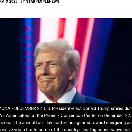
RAIO 2025
BY
STARPEOPLENEWS
ONA - DECEMBER 22: U.S. President-elect Donald Trump smiles dur
A's AmericaFest at the Phoenix Convention Center on December 22,
Arizona. The annual four day conference geared toward energizing an
vative youth hosts some of the country's leading conservative polit