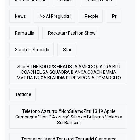
News
No Ai Pregiudizi
People
Pr
Rama Lila
Rockstarr Fashion Show
Sarah Pietrocarlo
Star
StasH THE KOLORS FINALISTA AMICI SQUADRA BLU
COACH ELISA SQUADRA BIANCA COACH EMMA
MATTIA BRIGA KLAUDIA PEPE VIRGINIA TOMARCHIO
Tattiche
Telefono Azzurro #NonStiamoZitti 13 19 Aprile
Campagna “Fiori D’Azzurro” Silenzio Bullismo Violenza
Sui Bambini
Tempation Island Tentatori Tentatrici Gianmarco