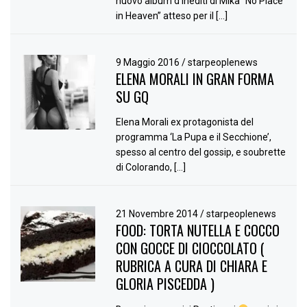
nuovo album d’inediti di Mika “No Place
in Heaven” atteso per il […]
9 Maggio 2016
/
starpeoplenews
ELENA MORALI IN GRAN FORMA
SU GQ
Elena Morali ex protagonista del
programma ‘La Pupa e il Secchione’,
spesso al centro del gossip, e soubrette
di Colorando, […]
21 Novembre 2014
/
starpeoplenews
FOOD: TORTA NUTELLA E COCCO
CON GOCCE DI CIOCCOLATO (
RUBRICA A CURA DI CHIARA E
GLORIA PISCEDDA )