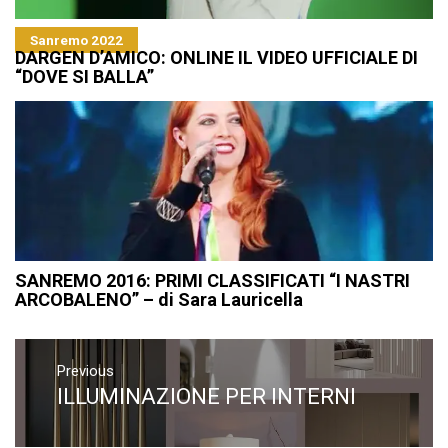
Sanremo 2022
DARGEN D’AMICO: ONLINE IL VIDEO UFFICIALE DI
“DOVE SI BALLA”
SANREMO 2016: PRIMI CLASSIFICATI “I NASTRI
ARCOBALENO” – di Sara Lauricella
Navigazione
articoli
Previous
ILLUMINAZIONE PER INTERNI
Previous
post: