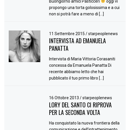
Buongiorno amici Pasticceri
oggi vi
propongo una torta golosissima e a cui
non si potrà fare a meno di […]
11 Settembre 2015
/
starpeoplenews
INTERVISTA AD EMANUELA
PANATTA
Intervista di Maria Vittoria Corasaniti
concessa da Emanuela Panatta Di
recente abbiamo letto che hai
pubblicato il tuo primo libro […]
16 Ottobre 2013
/
starpeoplenews
LORY DEL SANTO CI RIPROVA
PER LA SECONDA VOLTA
Ha conquistato la nuova frontiera della
comunicazione e dell’intrattenimento