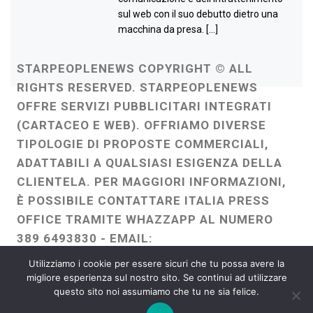
sul web con il suo debutto dietro una
macchina da presa. […]
STARPEOPLENEWS COPYRIGHT © ALL
RIGHTS RESERVED. STARPEOPLENEWS
OFFRE SERVIZI PUBBLICITARI INTEGRATI
(CARTACEO E WEB). OFFRIAMO DIVERSE
TIPOLOGIE DI PROPOSTE COMMERCIALI,
ADATTABILI A QUALSIASI ESIGENZA DELLA
CLIENTELA. PER MAGGIORI INFORMAZIONI,
È POSSIBILE CONTATTARE ITALIA PRESS
OFFICE TRAMITE WHAZZAPP AL NUMERO
389 6493830 - EMAIL:
ITALIAPRESSOFFICE@GMAIL.COM
-
Utilizziamo i cookie per essere sicuri che tu possa avere la
WEBMASTER :
FRANCESCO GENTILE
migliore esperienza sul nostro sito. Se continui ad utilizzare
questo sito noi assumiamo che tu ne sia felice.
FREELANCE