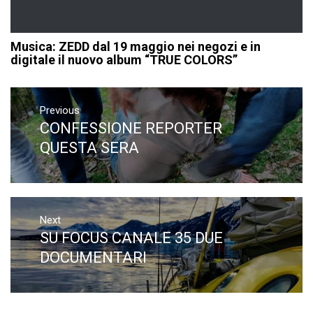
Musica: ZEDD dal 19 maggio nei negozi e in
digitale il nuovo album “TRUE COLORS”
Navigazione
articoli
Previous
CONFESSIONE REPORTER
Previous
post:
QUESTA SERA
Next
SU FOCUS CANALE 35 DUE
Next
post:
DOCUMENTARI