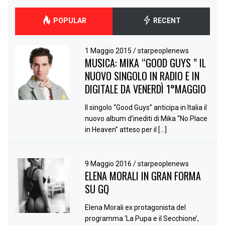
POPULAR
RECENT
1 Maggio 2015
/
starpeoplenews
MUSICA: MIKA “GOOD GUYS ” IL
NUOVO SINGOLO IN RADIO E IN
DIGITALE DA VENERDÌ 1°MAGGIO
Il singolo “Good Guys” anticipa in Italia il
nuovo album d’inediti di Mika “No Place
in Heaven” atteso per il […]
9 Maggio 2016
/
starpeoplenews
ELENA MORALI IN GRAN FORMA
SU GQ
Elena Morali ex protagonista del
programma ‘La Pupa e il Secchione’,