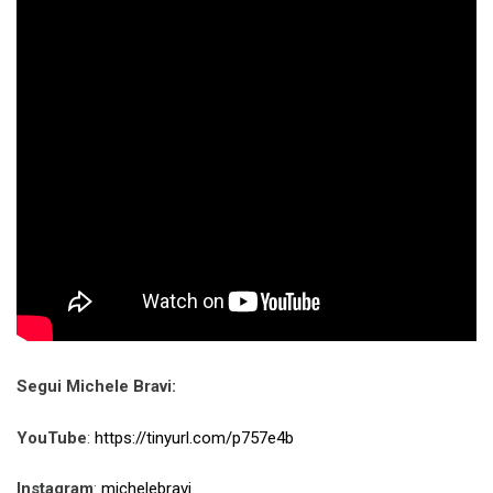
Segui Michele Bravi:
YouTube
:
https://tinyurl.com/p757e4b
Instagram
:
michelebravi