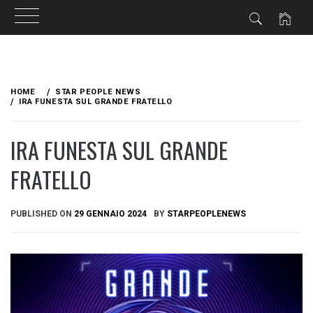
Skip
to
HOME
STAR PEOPLE NEWS
content
IRA FUNESTA SUL GRANDE FRATELLO
IRA FUNESTA SUL GRANDE
FRATELLO
PUBLISHED ON
29 GENNAIO 2024
BY
STARPEOPLENEWS