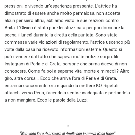
pressioni, e vivendo un’esperienza pressante. L’attrice ha
dimostrato di essere anche molto permalosa, non accetta
alcun pensiero altrui, abbiamo visto le sue reazioni contro
Anita. L’Olivieri è stata pure lei stuzzicata per poi dominare la
scena il lunedì durante la diretta della puntata. Sono state
commesse varie violazioni di regolamento, l’attrice uscendo più
volte dalla casa ha ricevuto informazioni esterne. Questo si
può evincere dal fatto che sapeva molte notizie sui profili
Instagram di Perla e di Greta, persone che prima diceva di non
conoscere. Come fa poi a saperne vita, morte e miracoli? Altro
giro, altra corsa…. Ecco che arriva l’ora di Perla e di Greta,
entrambi concorrenti forti e quindi da mettere KO. Ripetuti
attacchi verso Perla, facendola sentire inadeguata e portandola
a non mangiare. Ecco le parole della Luzzi:
“Non vedo l’ora di arrivare al duello con la nuova Rosa Ricci”.