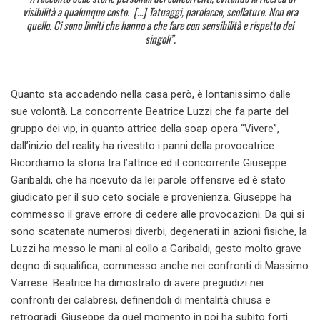
visibilità a qualunque costo. […] Tatuaggi, parolacce, scollature. Non era
quello. Ci sono limiti che hanno a che fare con sensibilità e rispetto dei
singoli”.
Quanto sta accadendo nella casa però, è lontanissimo dalle
sue volontà. La concorrente Beatrice Luzzi che fa parte del
gruppo dei vip, in quanto attrice della soap opera “Vivere”,
dall’inizio del reality ha rivestito i panni della provocatrice.
Ricordiamo la storia tra l’attrice ed il concorrente Giuseppe
Garibaldi, che ha ricevuto da lei parole offensive ed è stato
giudicato per il suo ceto sociale e provenienza. Giuseppe ha
commesso il grave errore di cedere alle provocazioni. Da qui si
sono scatenate numerosi diverbi, degenerati in azioni fisiche, la
Luzzi ha messo le mani al collo a Garibaldi, gesto molto grave
degno di squalifica, commesso anche nei confronti di Massimo
Varrese. Beatrice ha dimostrato di avere pregiudizi nei
confronti dei calabresi, definendoli di mentalità chiusa e
retrogradi. Giuseppe da quel momento in poi ha subito forti