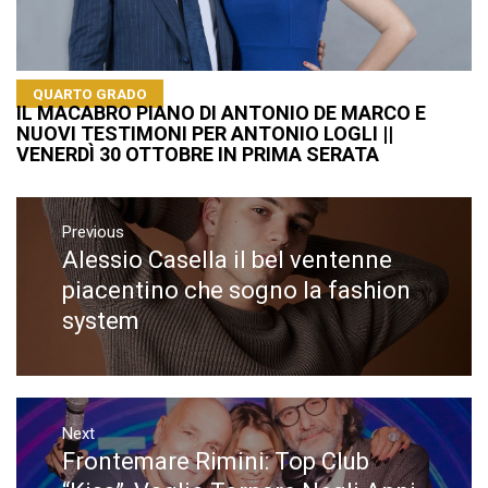
QUARTO GRADO
IL MACABRO PIANO DI ANTONIO DE MARCO E
NUOVI TESTIMONI PER ANTONIO LOGLI ||
VENERDÌ 30 OTTOBRE IN PRIMA SERATA
Navigazione
articoli
Previous
Alessio Casella il bel ventenne
Previous
post:
piacentino che sogno la fashion
system
Next
Frontemare Rimini: Top Club
Next
post: