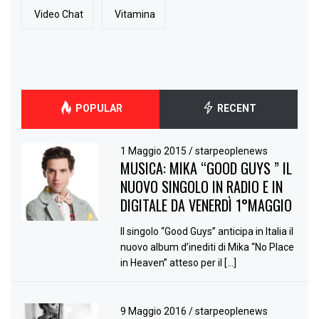
Video Chat
Vitamina
POPULAR
RECENT
1 Maggio 2015
/
starpeoplenews
MUSICA: MIKA “GOOD GUYS ” IL
NUOVO SINGOLO IN RADIO E IN
DIGITALE DA VENERDÌ 1°MAGGIO
Il singolo “Good Guys” anticipa in Italia il
nuovo album d’inediti di Mika “No Place
in Heaven” atteso per il […]
9 Maggio 2016
/
starpeoplenews