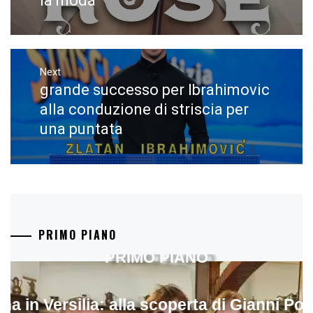
la moda
Next
grande successo per Ibrahimovic
Next
post:
alla conduzione di striscia per
una puntata
PRIMO PIANO
PRIMO PIANO
ina in Versilia: alla scoperta di Gianni Pol