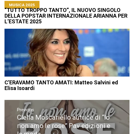
MUSICA 2025
“TUTTO TROPPO TANTO”, IL NUOVO SINGOLO
DELLA POPSTAR INTERNAZIONALE ARIANNA PER
L’ESTATE 2025
C’ERAVAMO TANTO AMATI: Matteo Salvini ed
Elisa Isoardi
Navigazione
articoli
Previous
Clelia Moscariello autrice di “Io
Previous
post:
non amo le rose” Pav edizioni e