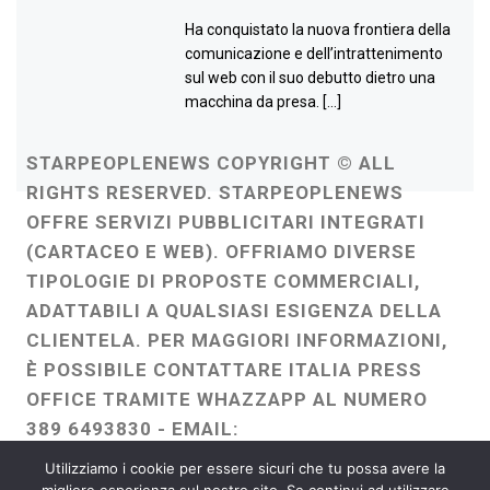
Ha conquistato la nuova frontiera della
comunicazione e dell’intrattenimento
sul web con il suo debutto dietro una
macchina da presa. […]
STARPEOPLENEWS COPYRIGHT © ALL
RIGHTS RESERVED. STARPEOPLENEWS
OFFRE SERVIZI PUBBLICITARI INTEGRATI
(CARTACEO E WEB). OFFRIAMO DIVERSE
TIPOLOGIE DI PROPOSTE COMMERCIALI,
ADATTABILI A QUALSIASI ESIGENZA DELLA
CLIENTELA. PER MAGGIORI INFORMAZIONI,
È POSSIBILE CONTATTARE ITALIA PRESS
OFFICE TRAMITE WHAZZAPP AL NUMERO
389 6493830 - EMAIL:
ITALIAPRESSOFFICE@GMAIL.COM
-
Utilizziamo i cookie per essere sicuri che tu possa avere la
WEBMASTER :
FRANCESCO GENTILE