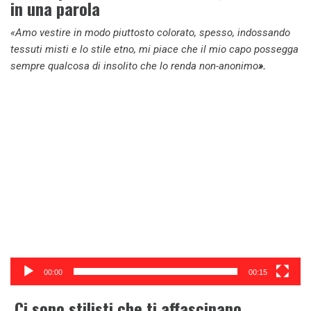
in una parola
«Amo vestire in modo piuttosto colorato, spesso, indossando
tessuti misti e lo stile etno, mi piace che il mio capo possegga
sempre qualcosa di insolito che lo renda non-anonimo
».
Video
Player
00:00
00:15
Ci sono stilisti che ti affascinano