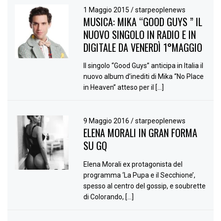
1 Maggio 2015
/
starpeoplenews
MUSICA: MIKA “GOOD GUYS ” IL
NUOVO SINGOLO IN RADIO E IN
DIGITALE DA VENERDÌ 1°MAGGIO
Il singolo “Good Guys” anticipa in Italia il
nuovo album d’inediti di Mika “No Place
in Heaven” atteso per il […]
9 Maggio 2016
/
starpeoplenews
ELENA MORALI IN GRAN FORMA
SU GQ
Elena Morali ex protagonista del
programma ‘La Pupa e il Secchione’,
spesso al centro del gossip, e soubrette
di Colorando, […]