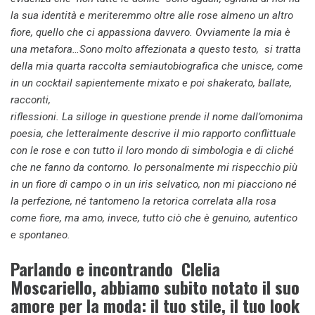
la sua identità e meriteremmo oltre alle rose almeno un altro
fiore, quello che ci appassiona davvero. Ovviamente la mia è
una metafora…Sono molto affezionata a questo testo, si tratta
della mia
quarta raccolta semiautobiografica che unisce, come
in un
cocktail sapientemente mixato e poi shakerato, ballate,
racconti,
riflessioni. La silloge in questione prende il nome
dall’omonima
poesia, che letteralmente descrive il mio rapporto
conflittuale
con le rose e con tutto il loro mondo di
simbologia e di cliché
che ne fanno da contorno. Io personalmente
mi rispecchio più
in un fiore di campo o in un iris
selvatico, non mi piacciono né
la perfezione, né tantomeno la
retorica correlata alla rosa
come fiore, ma amo, invece, tutto
ciò che è genuino, autentico
e spontaneo.
Parlando e incontrando Clelia
Moscariello, abbiamo subito notato il suo
amore per la moda: il tuo stile, il tuo look