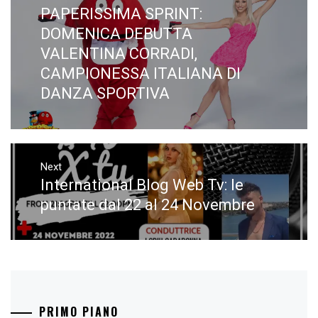
articoli
PAPERISSIMA SPRINT:
Previous
post:
DOMENICA DEBUTTA
VALENTINA CORRADI,
CAMPIONESSA ITALIANA DI
DANZA SPORTIVA
Next
International Blog Web Tv: le
Next
post:
puntate dal 22 al 24 Novembre
PRIMO PIANO