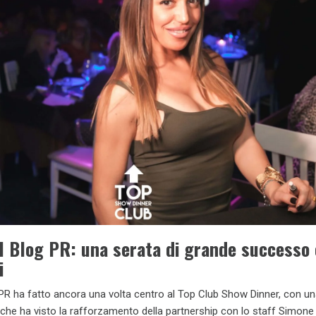
l Blog PR: una serata di grande successo
i
 PR ha fatto ancora una volta centro al Top Club Show Dinner, con u
che ha visto la rafforzamento della partnership con lo staff Simone