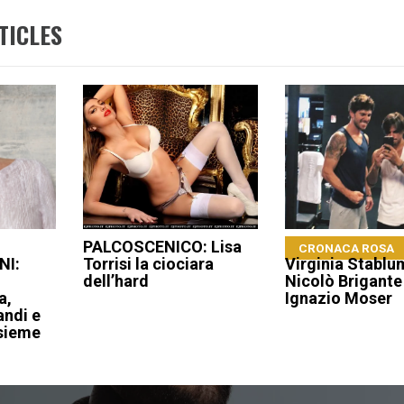
TICLES
PALCOSCENICO: Lisa
CRONACA ROSA
NI:
Torrisi la ciociara
Virginia Stablu
dell’hard
Nicolò Brigante
a,
Ignazio Moser
ndi e
nsieme