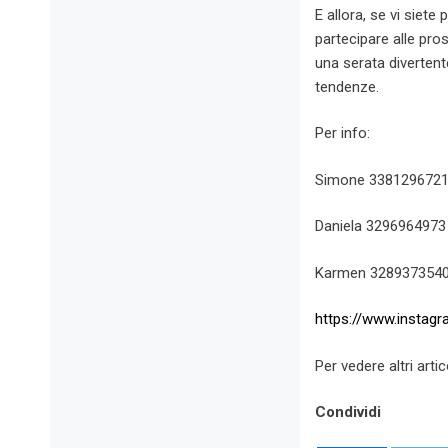
E allora, se vi siete
partecipare alle pro
una serata divertente
tendenze.
Per info:
Simone 338129672
Daniela 3296964973
Karmen 328937354
https://www.instagr
Per vedere altri artic
Condividi