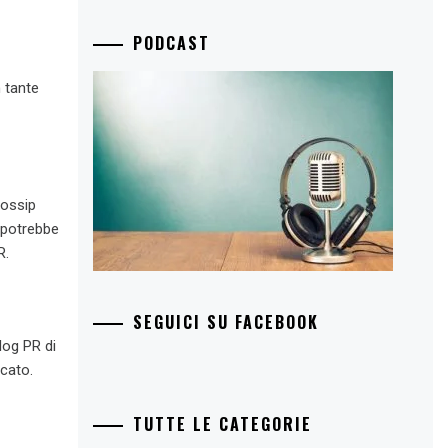
PODCAST
 tante
gossip
, potrebbe
R.
SEGUICI SU FACEBOOK
log PR di
icato.
TUTTE LE CATEGORIE