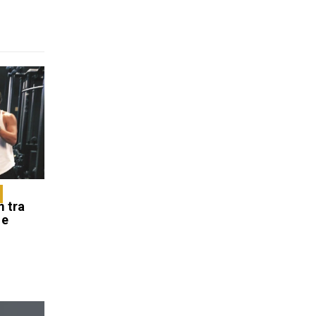
m tra
 e