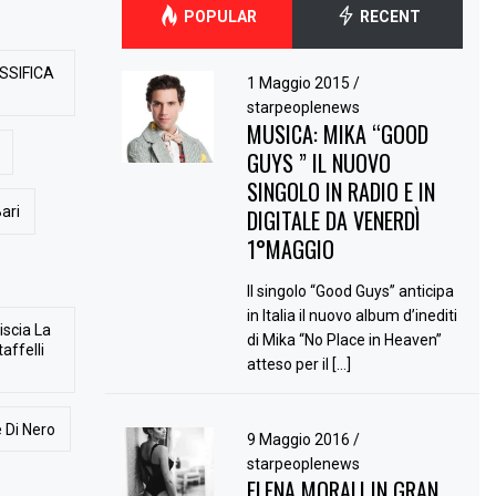
POPULAR
RECENT
SSIFICA
1 Maggio 2015
/
starpeoplenews
MUSICA: MIKA “GOOD
GUYS ” IL NUOVO
SINGOLO IN RADIO E IN
ari
DIGITALE DA VENERDÌ
1°MAGGIO
Il singolo “Good Guys” anticipa
in Italia il nuovo album d’inediti
iscia La
di Mika “No Place in Heaven”
affelli
atteso per il […]
 Di Nero
9 Maggio 2016
/
starpeoplenews
ELENA MORALI IN GRAN