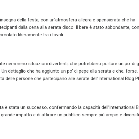
l’insegna della festa, con un’atmosfera allegra e spensierata che ha
cipanti dalla cena alla serata disco. Il bere è stato abbondante, con
ircolato liberamente tra i tavoli.
 nemmeno situazioni divertenti, che potrebbero portare un po’ di 
o. Un dettaglio che ha aggiunto un po’ di pepe alla serata e che, forse
tà delle persone che partecipano alle serate dell’International Blog P
ata è stata un successo, confermando la capacità dell’International B
i grande impatto e di attirare un pubblico sempre più ampio e diversif