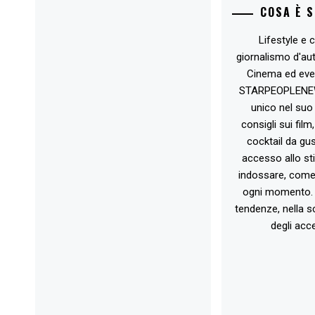
COSA È 
Lifestyle e c
giornalismo d'au
Cinema ed eve
STARPEOPLENEW.I
unico nel suo 
consigli sui film
cocktail da gust
accesso allo st
indossare, come 
ogni momento. 
tendenze, nella sc
degli acce