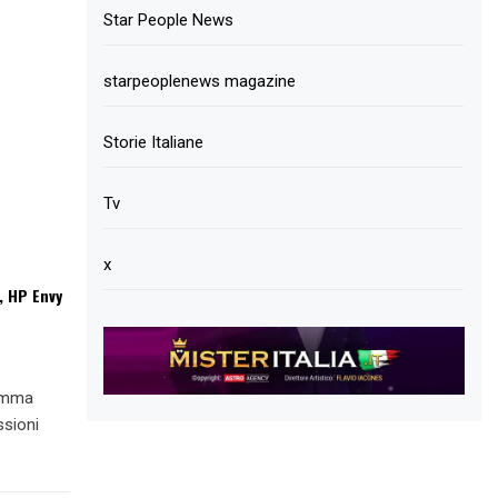
Star People News
starpeoplenews magazine
Storie Italiane
Tv
x
, HP Envy
ramma
ssioni