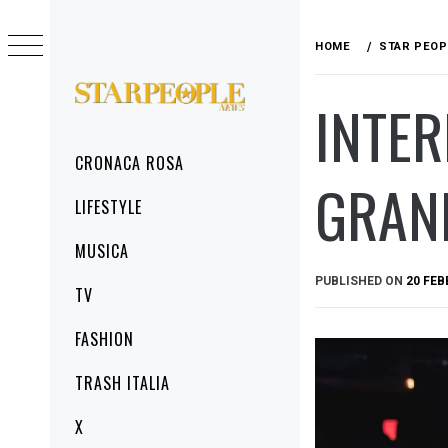
Skip
to
HOME
STAR PEOP
content
INTER
STARPEOPLENEWS
IL PORTALE DELLA CRONACA ROSA, DEL
GLAMOUR DEL LIFESTYLE
Primary
CRONACA ROSA
Menu
GRAN
LIFESTYLE
MUSICA
PUBLISHED ON
20 FEB
TV
FASHION
TRASH ITALIA
X