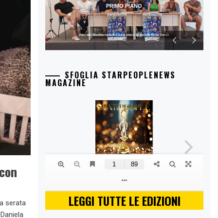
PRIMO PIANO
Voci dal Mediterraneo: Laura vince la serata delle Cover
SFOGLIA STARPEOPLENEWS
MAGAZINE
 con
LEGGI TUTTE LE EDIZIONI
na serata
 Daniela