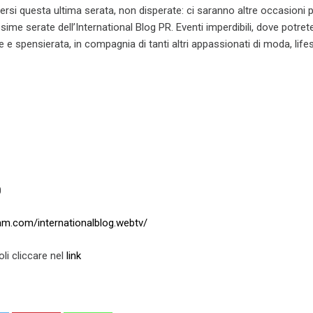
 persi questa ultima serata, non disperate: ci saranno altre occasioni 
ssime serate dell’International Blog PR. Eventi imperdibili, dove potre
 e spensierata, in compagnia di tanti altri appassionati di moda, lifes
1
0
am.com/internationalblog.webtv/
oli cliccare nel
link