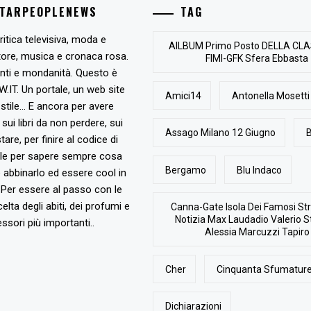
STARPEOPLENEWS
TAG
ritica televisiva, moda e
AlLBUM Primo Posto DELLA CLA
tore, musica e cronaca rosa.
FIMI-GFK Sfera Ebbasta
nti e mondanità. Questo è
T. Un portale, un web site
Amici14
Antonella Mosetti
stile... E ancora per avere
, sui libri da non perdere, sui
Assago Milano 12 Giugno
B
are, per finire al codice di
ile per sapere sempre cosa
Bergamo
Blu Indaco
abbinarlo ed essere cool in
Per essere al passo con le
elta degli abiti, dei profumi e
Canna-Gate Isola Dei Famosi Str
Notizia Max Laudadio Valerio St
ssori più importanti..
Alessia Marcuzzi Tapiro
Cher
Cinquanta Sfumature
Dichiarazioni