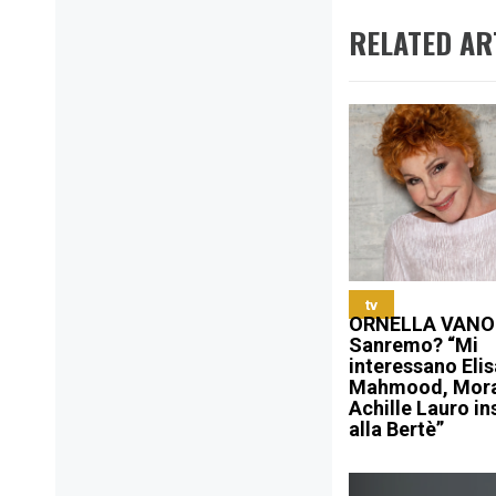
RELATED AR
tv
ORNELLA VANO
Sanremo? “Mi
interessano Elis
Mahmood, Mora
Achille Lauro i
alla Bertè”
Navigazione