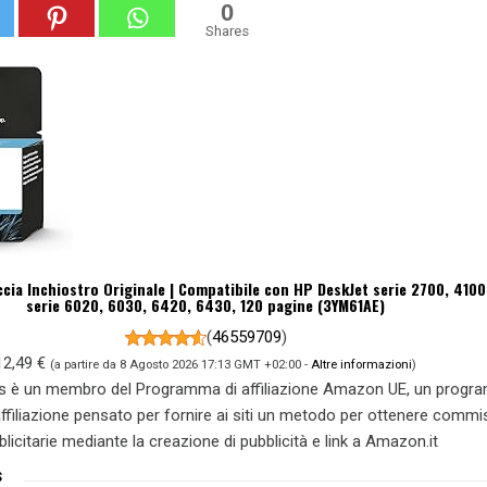
0
Shares
cia Inchiostro Originale | Compatibile con HP DeskJet serie 2700, 4100
serie 6020, 6030, 6420, 6430, 120 pagine (3YM61AE)
(
46559709
)
12,49 €
(a partire da 8 Agosto 2026 17:13 GMT +02:00 -
Altre informazioni
)
s è un membro del Programma di affiliazione Amazon UE, un prog
 affiliazione pensato per fornire ai siti un metodo per ottenere commi
blicitarie mediante la creazione di pubblicità e link a Amazon.it
S