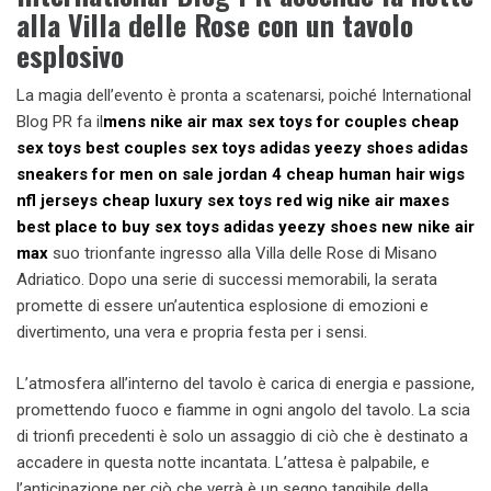
alla Villa delle Rose con un tavolo
esplosivo
La magia dell’evento è pronta a scatenarsi, poiché International
Blog PR fa il
mens nike air max
sex toys for couples
cheap
sex toys
best couples sex toys
adidas yeezy shoes
adidas
sneakers for men on sale
jordan 4 cheap
human hair wigs
nfl jerseys cheap
luxury sex toys
red wig
nike air maxes
best place to buy sex toys
adidas yeezy shoes
new nike air
max
suo trionfante ingresso alla Villa delle Rose di Misano
Adriatico. Dopo una serie di successi memorabili, la serata
promette di essere un’autentica esplosione di emozioni e
divertimento, una vera e propria festa per i sensi.
L’atmosfera all’interno del tavolo è carica di energia e passione,
promettendo fuoco e fiamme in ogni angolo del tavolo. La scia
di trionfi precedenti è solo un assaggio di ciò che è destinato a
accadere in questa notte incantata. L’attesa è palpabile, e
l’anticipazione per ciò che verrà è un segno tangibile della