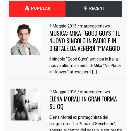
POPULAR
RECENT
1 Maggio 2015
/
starpeoplenews
MUSICA: MIKA “GOOD GUYS ” IL
NUOVO SINGOLO IN RADIO E IN
DIGITALE DA VENERDÌ 1°MAGGIO
Il singolo “Good Guys” anticipa in Italia il
nuovo album d’inediti di Mika “No Place
in Heaven” atteso per il […]
9 Maggio 2016
/
starpeoplenews
ELENA MORALI IN GRAN FORMA
SU GQ
Elena Morali ex protagonista del
programma ‘La Pupa e il Secchione’,
spesso al centro del gossip, e soubrette