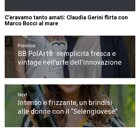
C’eravamo tanto amati: Claudia Gerini flirta con
Marco Bocci al mare
Navigazione
articoli
Previous
BB PolArt®: semplicità fresca e
Previous
post:
vintage nell’arte dell’innovazione
Next
Intenso e frizzante, un brindisi
Next
post:
alle donne con il “Selengiovese”