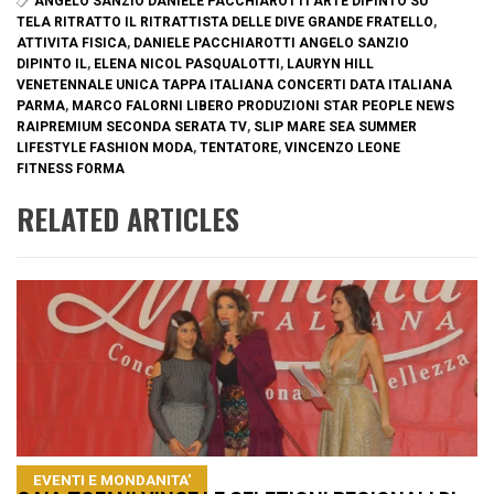
ANGELO SANZIO DANIELE PACCHIAROTTI ARTE DIPINTO SU
TELA RITRATTO IL RITRATTISTA DELLE DIVE GRANDE FRATELLO
,
ATTIVITA FISICA
,
DANIELE PACCHIAROTTI ANGELO SANZIO
DIPINTO IL
,
ELENA NICOL PASQUALOTTI
,
LAURYN HILL
VENETENNALE UNICA TAPPA ITALIANA CONCERTI DATA ITALIANA
PARMA
,
MARCO FALORNI LIBERO PRODUZIONI STAR PEOPLE NEWS
RAIPREMIUM SECONDA SERATA TV
,
SLIP MARE SEA SUMMER
LIFESTYLE FASHION MODA
,
TENTATORE
,
VINCENZO LEONE
FITNESS FORMA
RELATED ARTICLES
EVENTI E MONDANITA'