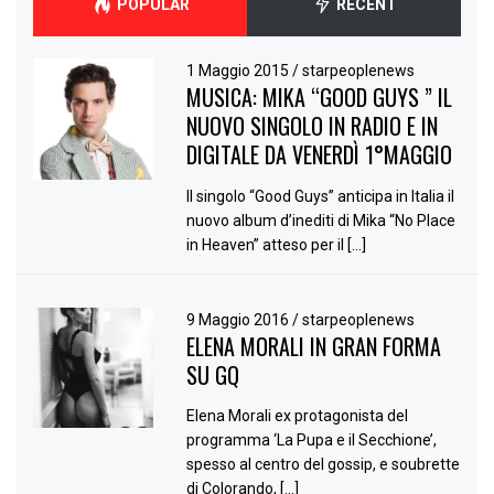
POPULAR
RECENT
1 Maggio 2015
/
starpeoplenews
MUSICA: MIKA “GOOD GUYS ” IL
NUOVO SINGOLO IN RADIO E IN
DIGITALE DA VENERDÌ 1°MAGGIO
Il singolo “Good Guys” anticipa in Italia il
nuovo album d’inediti di Mika “No Place
in Heaven” atteso per il […]
9 Maggio 2016
/
starpeoplenews
ELENA MORALI IN GRAN FORMA
SU GQ
Elena Morali ex protagonista del
programma ‘La Pupa e il Secchione’,
spesso al centro del gossip, e soubrette
di Colorando, […]