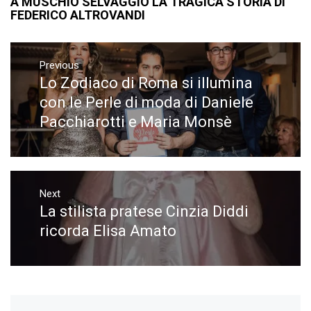
A MUSCHIO SELVAGGIO LA TRAGICA STORIA DI
FEDERICO ALTROVANDI
Navigazione
articoli
Previous
Lo Zodiaco di Roma si illumina
Previous
post:
con le Perle di moda di Daniele
Pacchiarotti e Maria Monsè
Next
La stilista pratese Cinzia Diddi
Next
post:
ricorda Elisa Amato