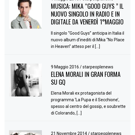
MUSICA: MIKA “GOOD GUYS ” IL
NUOVO SINGOLO IN RADIO E IN
DIGITALE DA VENERDÌ 1°MAGGIO
Il singolo “Good Guys” anticipa in Italia il
nuovo album d’inediti di Mika “No Place
in Heaven” atteso per il […]
9 Maggio 2016
/
starpeoplenews
ELENA MORALI IN GRAN FORMA
SU GQ
Elena Morali ex protagonista del
programma ‘La Pupa e il Secchione’,
spesso al centro del gossip, e soubrette
di Colorando, […]
21 Novembre 2014
/
starpeoplenews