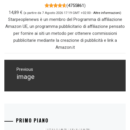
(
4755861
)
14,89 €
(a partire da 7 Agosto 2026 17:19 GMT +02:00 -
Altre informazioni
)
Starpeoplenews è un membro del Programma di affiliazione
Amazon UE, un programma pubblicitario di affiliazione pensato
per fornire ai siti un metodo per ottenere commissioni
pubblicitarie mediante la creazione di pubblicità e link a
Amazon.it
Navigazione
articoli
Previous
image
Previous
post:
PRIMO PIANO
PRIMO PIANO