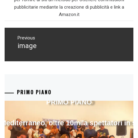
pubblicitarie mediante la creazione di pubblicità e link a
Amazon.it
Navigazione
articoli
Previous
image
Previous
post:
PRIMO PIANO
PRIMO PIANO
 Mediterraneo, oltre 10mila spettatori in 