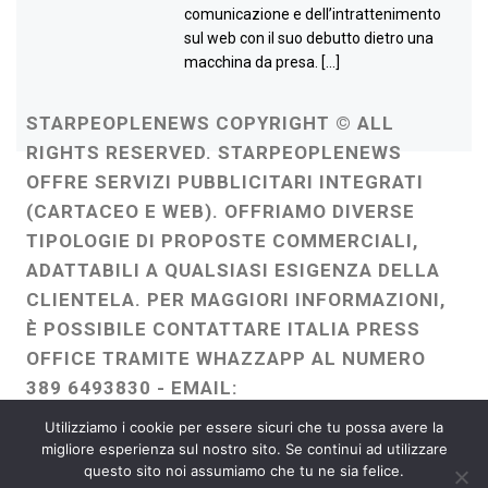
comunicazione e dell’intrattenimento
sul web con il suo debutto dietro una
macchina da presa. […]
STARPEOPLENEWS COPYRIGHT © ALL
RIGHTS RESERVED. STARPEOPLENEWS
OFFRE SERVIZI PUBBLICITARI INTEGRATI
(CARTACEO E WEB). OFFRIAMO DIVERSE
TIPOLOGIE DI PROPOSTE COMMERCIALI,
ADATTABILI A QUALSIASI ESIGENZA DELLA
CLIENTELA. PER MAGGIORI INFORMAZIONI,
È POSSIBILE CONTATTARE ITALIA PRESS
OFFICE TRAMITE WHAZZAPP AL NUMERO
389 6493830 - EMAIL:
ITALIAPRESSOFFICE@GMAIL.COM
-
Utilizziamo i cookie per essere sicuri che tu possa avere la
WEBMASTER :
FRANCESCO GENTILE
migliore esperienza sul nostro sito. Se continui ad utilizzare
questo sito noi assumiamo che tu ne sia felice.
FREELANCE