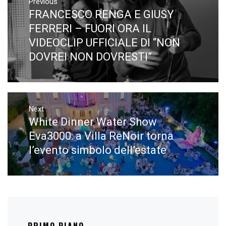
articoli
Previous
FRANCESCO RENGA E GIUSY
Previous
post:
FERRERI – FUORI ORA IL
VIDEOCLIP UFFICIALE DI “NON
DOVREI NON DOVRESTI”
Next
White Dinner Water Show
Next
post:
Eva3000: a Villa ReNoir torna
l’evento simbolo dell’estate