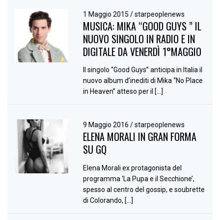
1 Maggio 2015
/
starpeoplenews
MUSICA: MIKA “GOOD GUYS ” IL
NUOVO SINGOLO IN RADIO E IN
DIGITALE DA VENERDÌ 1°MAGGIO
Il singolo “Good Guys” anticipa in Italia il
nuovo album d’inediti di Mika “No Place
in Heaven” atteso per il […]
9 Maggio 2016
/
starpeoplenews
ELENA MORALI IN GRAN FORMA
SU GQ
Elena Morali ex protagonista del
programma ‘La Pupa e il Secchione’,
spesso al centro del gossip, e soubrette
di Colorando, […]