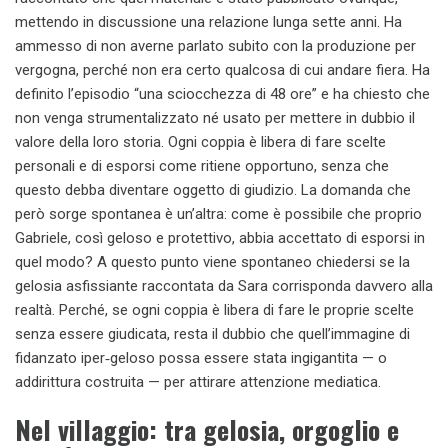
mettendo in discussione una relazione lunga sette anni. Ha
ammesso di non averne parlato subito con la produzione per
vergogna, perché non era certo qualcosa di cui andare fiera. Ha
definito l’episodio “una sciocchezza di 48 ore” e ha chiesto che
non venga strumentalizzato né usato per mettere in dubbio il
valore della loro storia. Ogni coppia è libera di fare scelte
personali e di esporsi come ritiene opportuno, senza che
questo debba diventare oggetto di giudizio. La domanda che
però sorge spontanea è un’altra: come è possibile che proprio
Gabriele, così geloso e protettivo, abbia accettato di esporsi in
quel modo? A questo punto viene spontaneo chiedersi se la
gelosia asfissiante raccontata da Sara corrisponda davvero alla
realtà. Perché, se ogni coppia è libera di fare le proprie scelte
senza essere giudicata, resta il dubbio che quell’immagine di
fidanzato iper‑geloso possa essere stata ingigantita — o
addirittura costruita — per attirare attenzione mediatica.
Nel villaggio: tra gelosia, orgoglio e