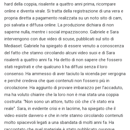
hard della coppia, risalente a quattro anni prima, ricompare
online e diventa virale. Si tratta della registrazione di una vera e
propria diretta a pagamento realizzata su un noto sito di cam,
poi salvata e diffusa online. La produzione dichiara di non
saperne nulla, mentre i social impazziscono. Gabriele e Sara
intervengono con due video di scuse, pubblicati sul sito di
Mediaset. Gabriele ha spiegato di essere venuto a conoscenza
del fatto che stanno circolando alcuni video suoi e di Sara
risalenti a quattro anni fa. Ha detto di non sapere che fossero
stati registrati e che qualcuno li ha diffusi senza il loro
consenso. Ha ammesso di aver taciuto la vicenda per vergogna
e perché credeva che quei contenuti non fossero più in
circolazione. Ha aggiunto di provare imbarazzo per l’accaduto,
ma ha voluto chiarire che la loro non è mai stata una coppia
costruita: “Non sono un attore, tutto ciò che c’è stato era
reale”. Sara, in evidente crisi e in lacrime, ha spiegato che il
video esiste davvero e che in rete stanno circolando contenuti
molto spiacevoli legati a una sbandata di molti anni fa. Ha
raccontato che quel materiale è stato pubblicato ovunque,