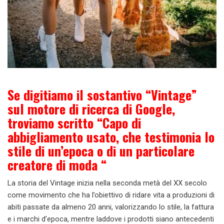
Se digitiamo il sostantivo “Vintage”
sul motore di ricerca di Google,
troviamo scritto “Capo di
abbigliamento usato, che testimonia lo
stile di un’epoca o di un particolare
creatore di moda “
La storia del Vintage inizia nella seconda metà del XX secolo
come movimento che ha l’obiettivo di ridare vita a produzioni di
abiti passate da almeno 20 anni, valorizzando lo stile, la fattura
e i marchi d’epoca, mentre laddove i prodotti siano antecedenti