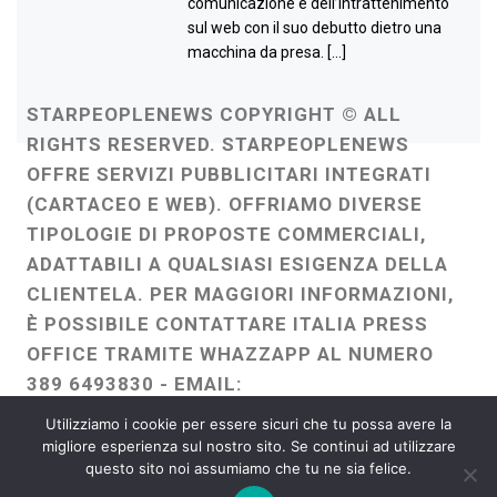
comunicazione e dell’intrattenimento
sul web con il suo debutto dietro una
macchina da presa. […]
STARPEOPLENEWS COPYRIGHT © ALL
RIGHTS RESERVED. STARPEOPLENEWS
OFFRE SERVIZI PUBBLICITARI INTEGRATI
(CARTACEO E WEB). OFFRIAMO DIVERSE
TIPOLOGIE DI PROPOSTE COMMERCIALI,
ADATTABILI A QUALSIASI ESIGENZA DELLA
CLIENTELA. PER MAGGIORI INFORMAZIONI,
È POSSIBILE CONTATTARE ITALIA PRESS
OFFICE TRAMITE WHAZZAPP AL NUMERO
389 6493830 - EMAIL:
ITALIAPRESSOFFICE@GMAIL.COM
-
Utilizziamo i cookie per essere sicuri che tu possa avere la
WEBMASTER :
FRANCESCO GENTILE
migliore esperienza sul nostro sito. Se continui ad utilizzare
questo sito noi assumiamo che tu ne sia felice.
FREELANCE