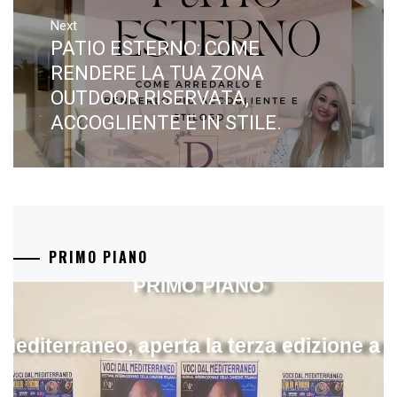
Next
PATIO ESTERNO: COME
Next
post:
RENDERE LA TUA ZONA
OUTDOOR RISERVATA,
ACCOGLIENTE E IN STILE.
PRIMO PIANO
PRIMO PIANO
 Mediterraneo, aperta la terza edizione a 