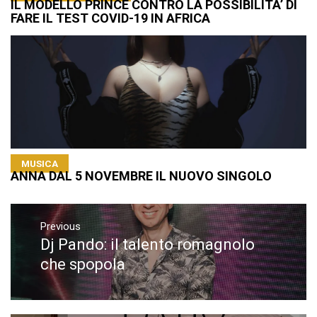
IL MODELLO PRINCE CONTRO LA POSSIBILITA’ DI
FARE IL TEST COVID-19 IN AFRICA
MUSICA
ANNA DAL 5 NOVEMBRE IL NUOVO SINGOLO
Navigazione
articoli
Previous
Dj Pando: il talento romagnolo
Previous
post:
che spopola