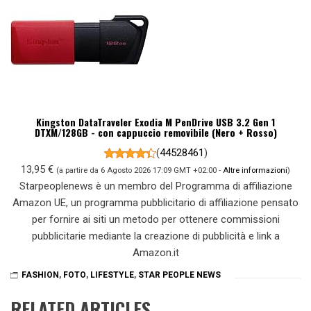
Kingston DataTraveler Exodia M PenDrive USB 3.2 Gen 1
DTXM/128GB - con cappuccio removibile (Nero + Rosso)
(
44528461
)
13,95 €
(a partire da 6 Agosto 2026 17:09 GMT +02:00 -
Altre informazioni
)
Starpeoplenews è un membro del Programma di affiliazione
Amazon UE, un programma pubblicitario di affiliazione pensato
per fornire ai siti un metodo per ottenere commissioni
pubblicitarie mediante la creazione di pubblicità e link a
Amazon.it
FASHION
,
FOTO
,
LIFESTYLE
,
STAR PEOPLE NEWS
RELATED ARTICLES