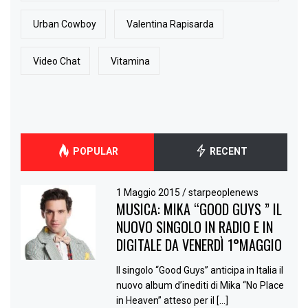
Urban Cowboy
Valentina Rapisarda
Video Chat
Vitamina
POPULAR
RECENT
1 Maggio 2015
/
starpeoplenews
MUSICA: MIKA “GOOD GUYS ” IL
NUOVO SINGOLO IN RADIO E IN
DIGITALE DA VENERDÌ 1°MAGGIO
Il singolo “Good Guys” anticipa in Italia il
nuovo album d’inediti di Mika “No Place
in Heaven” atteso per il […]