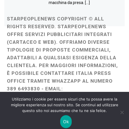
macchina da presa. […]
STARPEOPLENEWS COPYRIGHT © ALL
RIGHTS RESERVED. STARPEOPLENEWS
OFFRE SERVIZI PUBBLICITARI INTEGRATI
(CARTACEO E WEB). OFFRIAMO DIVERSE
TIPOLOGIE DI PROPOSTE COMMERCIALI,
ADATTABILI A QUALSIASI ESIGENZA DELLA
CLIENTELA. PER MAGGIORI INFORMAZIONI,
È POSSIBILE CONTATTARE ITALIA PRESS
OFFICE TRAMITE WHAZZAPP AL NUMERO
389 6493830 - EMAIL:
ITALIAPRESSOFFICE@GMAIL.COM
-
Utilizziamo i cookie per essere sicuri che tu possa avere la
WEBMASTER :
FRANCESCO GENTILE
migliore esperienza sul nostro sito. Se continui ad utilizzare
questo sito noi assumiamo che tu ne sia felice.
FREELANCE
Ok