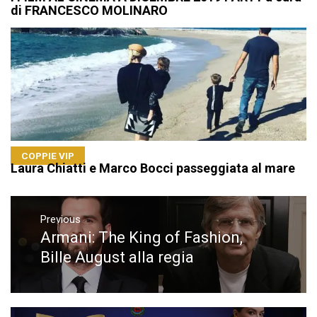
di FRANCESCO MOLINARO
COPPIE VIP
Laura Chiatti e Marco Bocci passeggiata al mare
Navigazione
articoli
Previous
Armani: The King of Fashion,
Previous
post:
Bille August alla regia