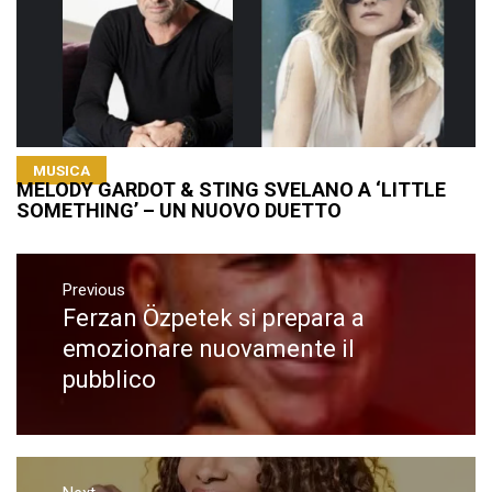
MUSICA
MELODY GARDOT & STING SVELANO A ‘LITTLE
SOMETHING’ – UN NUOVO DUETTO
Navigazione
articoli
Previous
Ferzan Özpetek si prepara a
Previous
post:
emozionare nuovamente il
pubblico