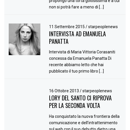
propongo una torta golosissima e a cui
non si potrà fare a meno di […]
11 Settembre 2015
/
starpeoplenews
INTERVISTA AD EMANUELA
PANATTA
Intervista di Maria Vittoria Corasaniti
concessa da Emanuela Panatta Di
recente abbiamo letto che hai
pubblicato il tuo primo libro […]
16 Ottobre 2013
/
starpeoplenews
LORY DEL SANTO CI RIPROVA
PER LA SECONDA VOLTA
Ha conquistato la nuova frontiera della
comunicazione e dell’intrattenimento
sul web con il suo debutto dietro una