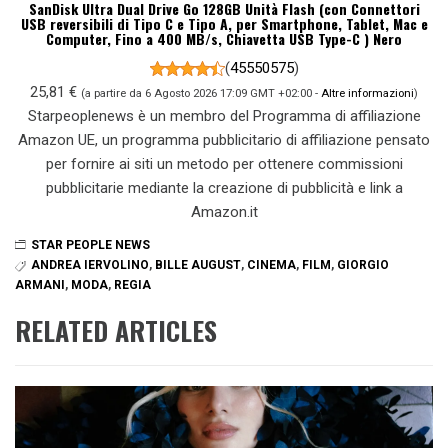
SanDisk Ultra Dual Drive Go 128GB Unità Flash (con Connettori
USB reversibili di Tipo C e Tipo A, per Smartphone, Tablet, Mac e
Computer, Fino a 400 MB/s, Chiavetta USB Type-C ) Nero
(
45550575
)
25,81 €
(a partire da 6 Agosto 2026 17:09 GMT +02:00 -
Altre informazioni
)
Starpeoplenews è un membro del Programma di affiliazione
Amazon UE, un programma pubblicitario di affiliazione pensato
per fornire ai siti un metodo per ottenere commissioni
pubblicitarie mediante la creazione di pubblicità e link a
Amazon.it
STAR PEOPLE NEWS
ANDREA IERVOLINO
,
BILLE AUGUST
,
CINEMA
,
FILM
,
GIORGIO
ARMANI
,
MODA
,
REGIA
RELATED ARTICLES