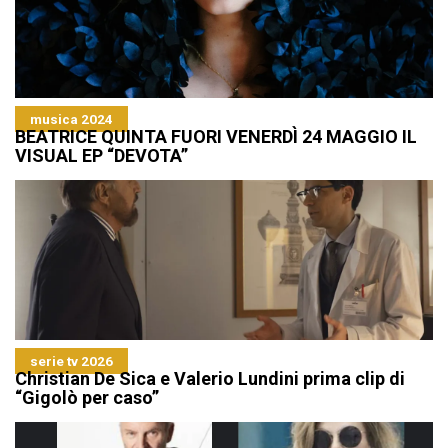
musica 2024
BEATRICE QUINTA FUORI VENERDÌ 24 MAGGIO IL
VISUAL EP “DEVOTA”
serie tv 2026
Christian De Sica e Valerio Lundini prima clip di
“Gigolò per caso”