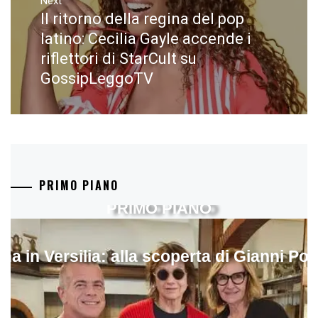
Next
Il ritorno della regina del pop
Next
post:
latino: Cecilia Gayle accende i
riflettori di StarCult su
GossipLeggoTV
PRIMO PIANO
PRIMO PIANO
ina in Versilia: alla scoperta di Gianni Pol