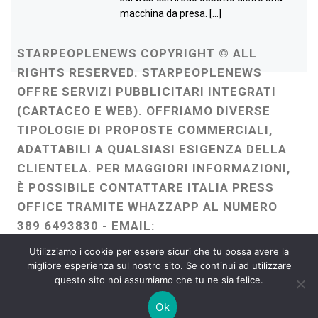
macchina da presa. […]
STARPEOPLENEWS COPYRIGHT © ALL
RIGHTS RESERVED. STARPEOPLENEWS
OFFRE SERVIZI PUBBLICITARI INTEGRATI
(CARTACEO E WEB). OFFRIAMO DIVERSE
TIPOLOGIE DI PROPOSTE COMMERCIALI,
ADATTABILI A QUALSIASI ESIGENZA DELLA
CLIENTELA. PER MAGGIORI INFORMAZIONI,
È POSSIBILE CONTATTARE ITALIA PRESS
OFFICE TRAMITE WHAZZAPP AL NUMERO
389 6493830 - EMAIL:
ITALIAPRESSOFFICE@GMAIL.COM
-
Utilizziamo i cookie per essere sicuri che tu possa avere la
WEBMASTER :
FRANCESCO GENTILE
migliore esperienza sul nostro sito. Se continui ad utilizzare
questo sito noi assumiamo che tu ne sia felice.
FREELANCE
Ok