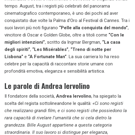
tempo. August, tra i registi più celebrati del panorama
cinematografico contemporaneo, è uno dei pochi ad aver
conquistato due volte la Palma d’Oro al Festival di Cannes. Tra i
suoi lavori più noti figurano
“Pelle alla conquista del mondo”
,
vincitore di Oscar e Golden Globe, oltre a titoli come
“Con le
migliori intenzioni”
, scritto da Ingmar Bergman,
“La casa
degli spiriti”
,
“Les Misérables”
,
“Treno di notte per
Lisbona”
e
“A Fortunate Man”
. La sua carriera lo ha reso
celebre per la capacità di raccontare storie umane con
profondità emotiva, eleganza e sensibilità artistica.
Le parole di Andrea Iervolino
Il fondatore della società,
Andrea Iervolino
, ha spiegato la
scelta del regista sottolineandone le qualità:
«Ci sono registi
che realizzano grandi film, e ci sono registi che possiedono la
rara capacità di rivelare l’umanità che si cela dietro la
grandezza. Bille August appartiene a questa categoria
straordinaria. Il suo lavoro si distingue per eleganza,