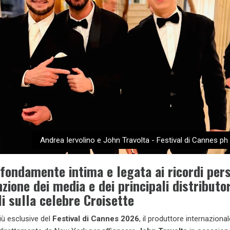
Andrea Iervolino e John Travolta - Festival di Cannes ph
fondamente intima e legata ai ricordi pers
nzione dei media e dei principali distributor
li sulla celebre Croisette
più esclusive del
Festival di Cannes 2026
, il produttore internaziona