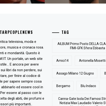
STARPEOPLENEWS
TAG
ritica televisiva, moda e
AlLBUM Primo Posto DELLA CLA
tore, musica e cronaca rosa.
FIMI-GFK Sfera Ebbasta
nti e mondanità. Questo è
T. Un portale, un web site
Amici14
Antonella Mosetti
stile... E ancora per avere
, sui libri da non perdere, sui
Assago Milano 12 Giugno
B
are, per finire al codice di
ile per sapere sempre cosa
Bergamo
Blu Indaco
abbinarlo ed essere cool in
Per essere al passo con le
elta degli abiti, dei profumi e
Canna-Gate Isola Dei Famosi Str
Notizia Max Laudadio Valerio St
ssori più importanti..