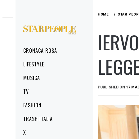
Skip
to
HOME
STAR PEOP
content
IERVO
STARPEOPLENEWS
IL PORTALE DELLA CRONACA ROSA, DEL
GLAMOUR DEL LIFESTYLE
Primary
CRONACA ROSA
Menu
LEGGE
LIFESTYLE
MUSICA
PUBLISHED ON
17 MA
TV
FASHION
TRASH ITALIA
X