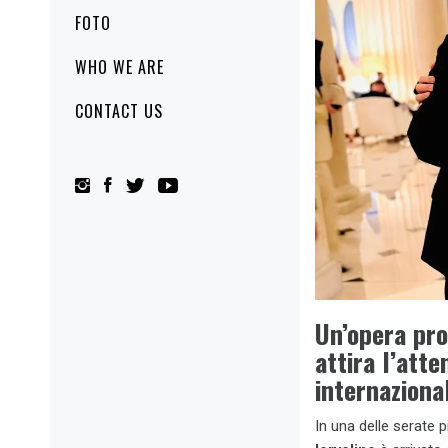
FOTO
WHO WE ARE
CONTACT US
Un’opera pro
attira l’atte
internaziona
In una delle serate 