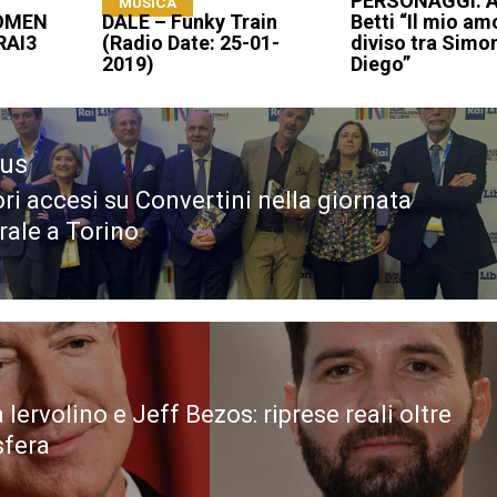
PERSONAGGI: A
MUSICA
OMEN
DALE – Funky Train
Betti “Il mio am
RAI3
(Radio Date: 25-01-
diviso tra Simo
2019)
Diego”
ous
ori accesi su Convertini nella giornata
ous
rale a Torino
Iervolino e Jeff Bezos: riprese reali oltre
sfera