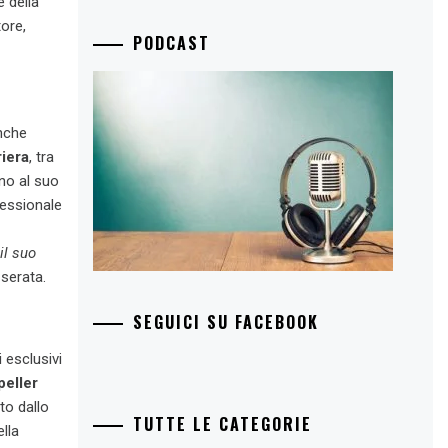
 della
tore,
PODCAST
nche
riera
, tra
ino al suo
fessionale
il suo
 serata.
SEGUICI SU FACEBOOK
i esclusivi
peller
to dallo
TUTTE LE CATEGORIE
ella