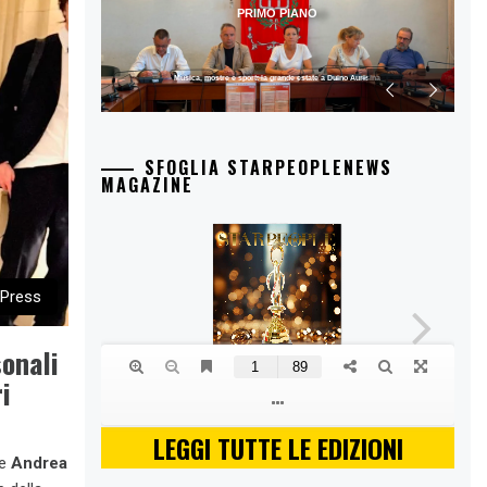
PRIMO PIANO
Musica, mostre e sport: la grande estate a Duino Aurisina
SFOGLIA STARPEOPLENEWS
MAGAZINE
 Press
onali
i
LEGGI TUTTE LE EDIZIONI
le
Andrea