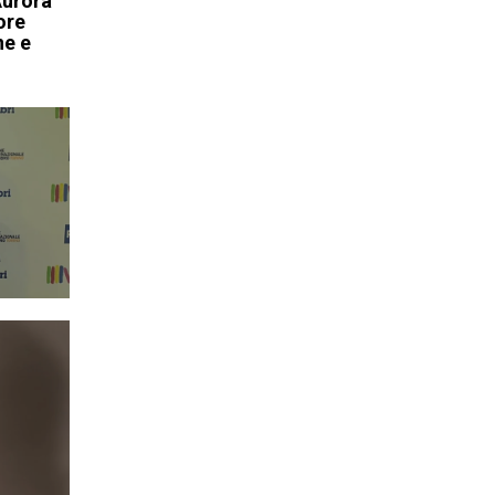
urora
ore
ne e