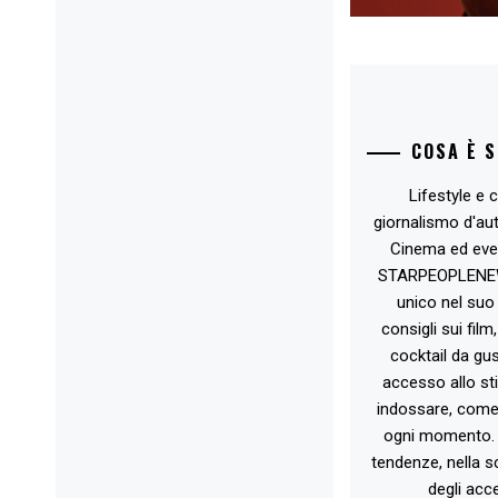
COSA È 
Lifestyle e c
giornalismo d'au
Cinema ed eve
STARPEOPLENEW.I
unico nel suo 
consigli sui film
cocktail da gust
accesso allo st
indossare, come 
ogni momento. 
tendenze, nella sc
degli acce