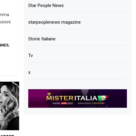
Star People News
ramma
ssioni
starpeoplenews magazine
Storie Italiane
NNES
,
Tv
x