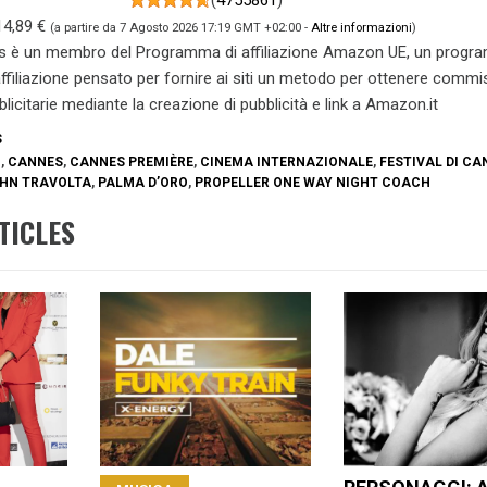
14,89 €
(a partire da 7 Agosto 2026 17:19 GMT +02:00 -
Altre informazioni
)
s è un membro del Programma di affiliazione Amazon UE, un prog
 affiliazione pensato per fornire ai siti un metodo per ottenere commi
blicitarie mediante la creazione di pubblicità e link a Amazon.it
S
O
,
CANNES
,
CANNES PREMIÈRE
,
CINEMA INTERNAZIONALE
,
FESTIVAL DI CA
HN TRAVOLTA
,
PALMA D’ORO
,
PROPELLER ONE WAY NIGHT COACH
TICLES