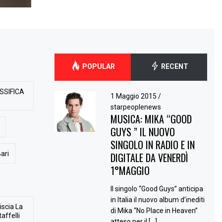
POPULAR
RECENT
SSIFICA
1 Maggio 2015
/
starpeoplenews
MUSICA: MIKA “GOOD
GUYS ” IL NUOVO
SINGOLO IN RADIO E IN
ari
DIGITALE DA VENERDÌ
1°MAGGIO
Il singolo “Good Guys” anticipa
in Italia il nuovo album d’inediti
iscia La
di Mika “No Place in Heaven”
affelli
atteso per il […]