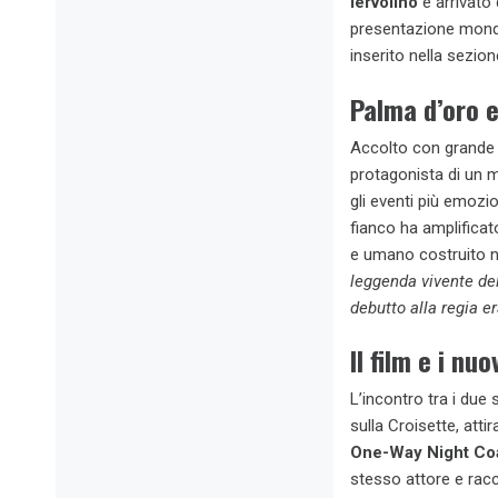
Iervolino
è arrivato
presentazione mond
inserito nella sezio
Palma d’oro e
Accolto con grande 
protagonista di un 
gli eventi più emozio
fianco ha amplificat
e umano costruito ne
leggenda vivente de
debutto alla regia 
Il film e i nu
L’incontro tra i due 
sulla Croisette, atti
One-Way Night Co
stesso attore e racco