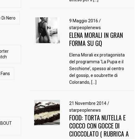
 Di Nero
9 Maggio 2016
/
starpeoplenews
ELENA MORALI IN GRAN
FORMA SU GQ
orter
Elena Morali ex protagonista
atch
del programma ‘La Pupa e il
Secchione’, spesso al centro
Fans
del gossip, e soubrette di
Colorando, […]
21 Novembre 2014
/
starpeoplenews
FOOD: TORTA NUTELLA E
ABOUT
COCCO CON GOCCE DI
CIOCCOLATO ( RUBRICA A