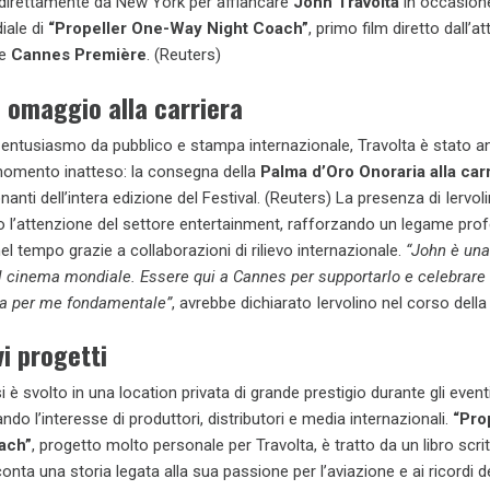
 direttamente da New York per affiancare
John Travolta
in occasione
iale di
“Propeller One-Way Night Coach”
, primo film diretto dall’at
ne
Cannes Première
. (Reuters)
 omaggio alla carriera
entusiasmo da pubblico e stampa internazionale, Travolta è stato a
momento inatteso: la consegna della
Palma d’Oro Onoraria alla car
nanti dell’intera edizione del Festival. (Reuters) La presenza di Iervol
o l’attenzione del settore entertainment, rafforzando un legame pro
l tempo grazie a collaborazioni di rilievo internazionale.
“John è una
l cinema mondiale. Essere qui a Cannes per supportarlo e celebrare 
era per me fondamentale”
, avrebbe dichiarato Iervolino nel corso della
ovi progetti
si è svolto in una location privata di grande prestigio durante gli event
rando l’interesse di produttori, distributori e media internazionali.
“Pro
ach”
, progetto molto personale per Travolta, è tratto da un libro scrit
nta una storia legata alla sua passione per l’aviazione e ai ricordi d