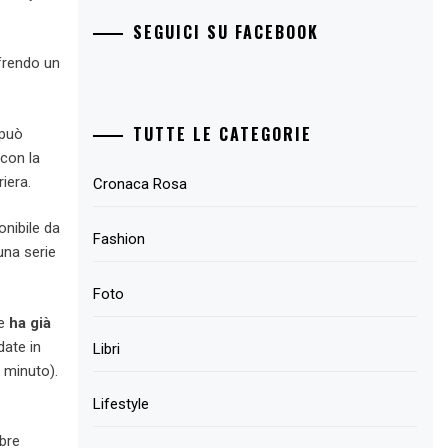
SEGUICI SU FACEBOOK
frendo un
TUTTE LE CATEGORIE
 può
 con la
riera.
Cronaca Rosa
onibile da
Fashion
una serie
Foto
he
ha già
date in
Libri
 minuto).
Lifestyle
mbre