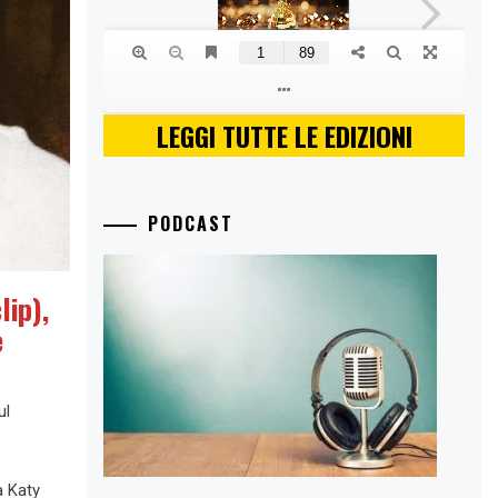
LEGGI TUTTE LE EDIZIONI
PODCAST
lip),
e
ul
a Katy