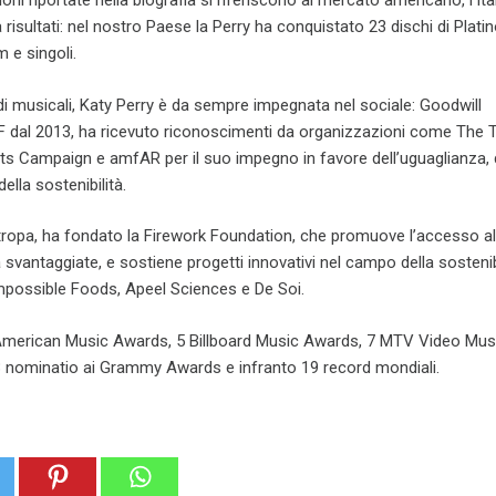
zioni riportate nella biografia si riferiscono al mercato americano, l’Ita
risultati: nel nostro Paese la Perry ha conquistato 23 dischi di Plati
m e singoli.
rdi musicali, Katy Perry è da sempre impegnata nel sociale: Goodwill
al 2013, ha ricevuto riconoscimenti da organizzazioni come The T
ts Campaign e amfAR per il suo impegno in favore dell’uguaglianza, 
ella sostenibilità.
ntropa, ha fondato la Firework Foundation, che promuove l’accesso all
 svantaggiate, e sostiene progetti innovativi nel campo della sostenibi
Impossible Foods, Apeel Sciences e De Soi.
5 American Music Awards, 5 Billboard Music Awards, 7 MTV Video Mus
 nominatio ai Grammy Awards e infranto 19 record mondiali.