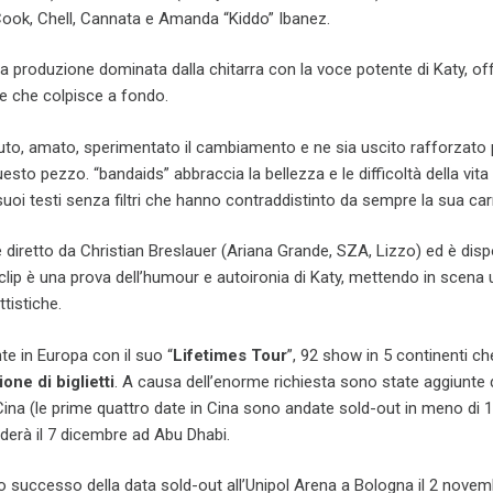
Cook, Chell, Cannata e Amanda “Kiddo” Ibanez.
a produzione dominata dalla chitarra con la voce potente di Katy, of
le che colpisce a fondo.
uto, amato, sperimentato il cambiamento e ne sia uscito rafforzato
sto pezzo. “bandaids” abbraccia la bellezza e le difficoltà della vita
 suoi testi senza filtri che hanno contraddistinto da sempre la sua car
e è diretto da Christian Breslauer (Ariana Grande, SZA, Lizzo) ed è disp
lip è una prova dell’humour e autoironia di Katy, mettendo in scena 
ttistiche.
te in Europa con il suo “
Lifetimes Tour
”, 92 show in 5 continenti c
one di biglietti
. A causa dell’enorme richiesta sono state aggiunte 
Cina (le prime quattro date in Cina sono andate sold-out in meno di 1
derà il 7 dicembre ad Abu Dhabi.
o successo della data sold-out all’Unipol Arena a Bologna il 2 nove