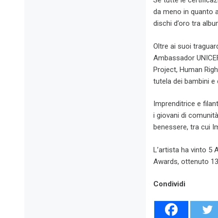
Se tutte le certifica
da meno in quanto a 
dischi d’oro tra albu
Oltre ai suoi tragua
Ambassador UNICEF d
Project, Human Righ
tutela dei bambini e d
Imprenditrice e fila
i giovani di comunità
benessere, tra cui 
L’artista ha vinto 
Awards, ottenuto 13
Condividi