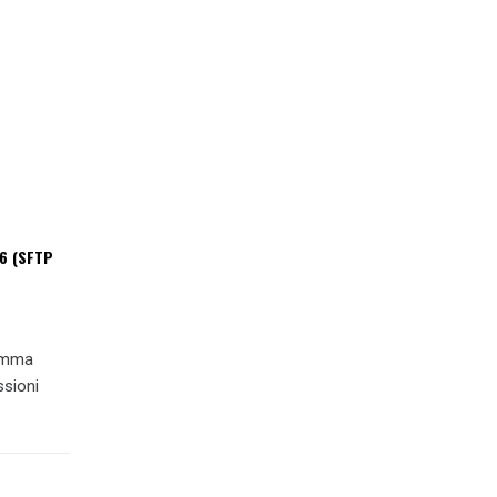
t6 (SFTP
ramma
ssioni