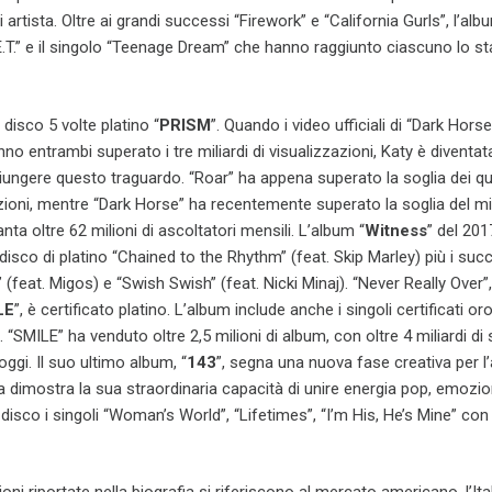
artista. Oltre ai grandi successi “Firework” e “California Gurls”, l’alb
.T.” e il singolo “Teenage Dream” che hanno raggiunto ciascuno lo st
 disco 5 volte platino “
PRISM
”. Quando i video ufficiali di “Dark Hors
nno entrambi superato i tre miliardi di visualizzazioni, Katy è diventat
iungere questo traguardo. “Roar” ha appena superato la soglia dei qu
zazioni, mentre “Dark Horse” ha recentemente superato la soglia del mi
nta oltre 62 milioni di ascoltatori mensili. L’album “
Witness
” del 201
disco di platino “Chained to the Rhythm” (feat. Skip Marley) più i succ
 (feat. Migos) e “Swish Swish” (feat. Nicki Minaj). “Never Really Over”,
LE
”, è certificato platino. L’album include anche i singoli certificati or
. “SMILE” ha venduto oltre 2,5 milioni di album, con oltre 4 miliardi di
ggi. Il suo ultimo album, “
143
”, segna una nuova fase creativa per l’a
 dimostra la sua straordinaria capacità di unire energia pop, emozi
l disco i singoli “Woman’s World”, “Lifetimes”, “I’m His, He’s Mine” con