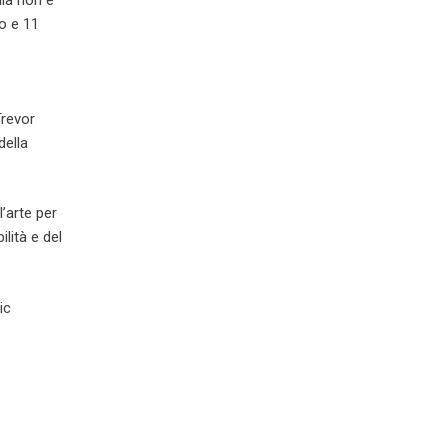
lia non è
no e 11
revor
della
’arte per
lità e del
ic