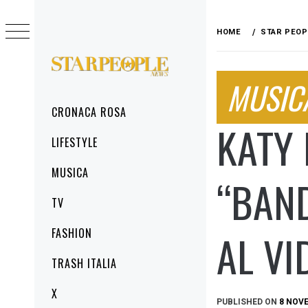
Skip
to
HOME
STAR PEOP
content
STARPEOPLENEWS
MUSIC
IL PORTALE DELLA CRONACA ROSA, DEL
GLAMOUR DEL LIFESTYLE
Primary
CRONACA ROSA
Menu
KATY 
LIFESTYLE
MUSICA
“BAND
TV
FASHION
AL VI
TRASH ITALIA
X
PUBLISHED ON
8 NOV