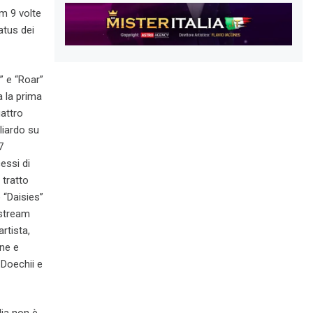
um 9 volte
atus dei
e” e “Roar”
a la prima
attro
liardo su
7
essi di
 tratto
o “Daisies”
 stream
rtista,
one e
 Doechii e