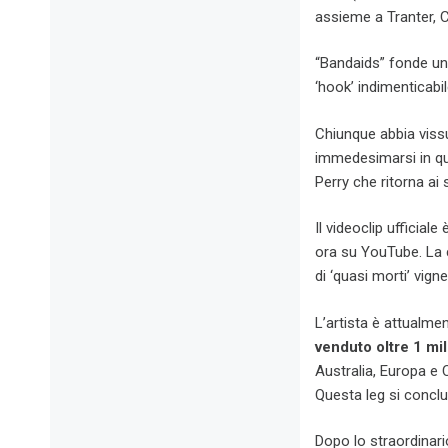
assieme a Tranter, 
“Bandaids” fonde un
‘hook’ indimenticabi
Chiunque abbia viss
immedesimarsi in que
Perry che ritorna ai
Il videoclip ufficial
ora su YouTube. La c
di ‘quasi morti’ vigne
L’artista è attualmen
venduto oltre 1 mili
Australia, Europa e 
Questa leg si conclu
Dopo lo straordinari