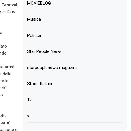
MOVIEBLOG
Festival,
o di Katy
Musica
a.
Politica
lato
Star People News
ondo
.
e artisti
starpeoplenews magazine
a della
ta la
Storie Italiane
rk”,
to
Tv
olte
x
ream
”
cazione di