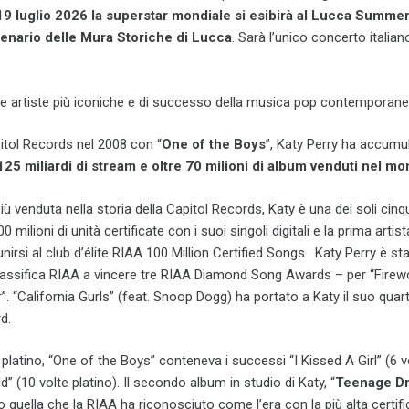
9 luglio 2026 la superstar mondiale si esibirà al Lucca Summer 
cenario delle Mura Storiche di Lucca
. Sarà l’unico concerto italian
lle artiste più iconiche e di successo della musica pop contemporane
itol Records nel 2008 con “
One of the Boys
”, Katy Perry ha accumu
125 miliardi di stream e oltre 70 milioni di album venduti nel m
iù venduta nella storia della Capitol Records, Katy è una dei soli cinqu
 milioni di unità certificate con i suoi singoli digitali e la prima artist
irsi al club d’élite RIAA 100 Million Certified Songs. Katy Perry è sta
classifica RIAA a vincere tre RIAA Diamond Song Awards – per “Firewo
”. “California Gurls” (feat. Snoop Dogg) ha portato a Katy il suo quar
d.
o platino, “One of the Boys” conteneva i successi “I Kissed A Girl” (6 v
d” (10 volte platino). Il secondo album in studio di Katy, “
Teenage D
o quella che la RIAA ha riconosciuto come l’era con la più alta certifi