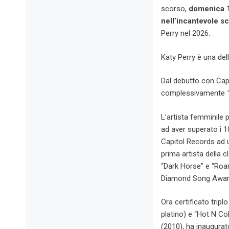
scorso,
domenica 1
nell’incantevole s
Perry nel 2026.
Katy Perry è una de
Dal debutto con Cap
complessivamente
L’artista femminile p
ad aver superato i 100
Capitol Records ad un
prima artista della 
“Dark Horse” e “Roar
Diamond Song Awar
Ora certificato tripl
platino) e “Hot N Col
(2010), ha inaugurat