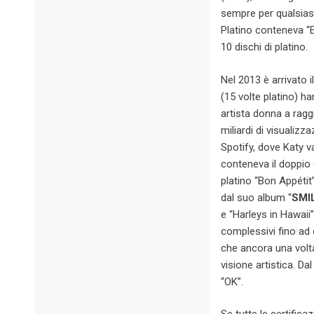
sempre per qualsiasi 
Platino conteneva “E
10 dischi di platino.
Nel 2013 è arrivato il
(15 volte platino) ha
artista donna a ragg
miliardi di visualiz
Spotify, dove Katy va
conteneva il doppio 
platino “Bon Appétit”
dal suo album “
SMI
e “Harleys in Hawaii”
complessivi fino ad o
che ancora una volta
visione artistica. Da
“OK”.