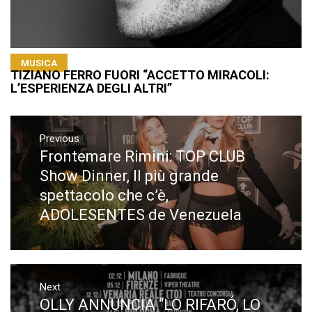
MUSICA
TIZIANO FERRO FUORI “ACCETTO MIRACOLI:
L’ESPERIENZA DEGLI ALTRI”
Navigazione
articoli
Previous
Frontemare Rimini: TOP CLUB
Previous
post:
Show Dinner, Il più grande
spettacolo che c’è,
ADOLESENTES de Venezuela
Next
OLLY ANNUNCIA “LO RIFARÓ, LO
Next