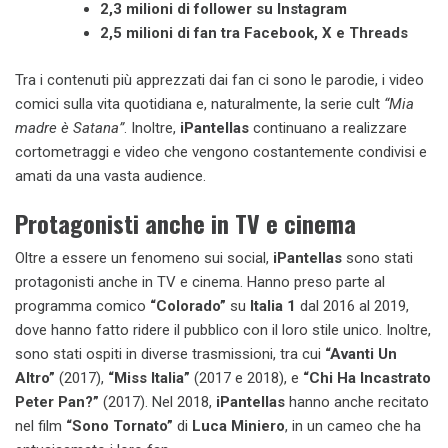
2,3 milioni di follower su Instagram
2,5 milioni di fan tra Facebook, X e Threads
Tra i contenuti più apprezzati dai fan ci sono le parodie, i video
comici sulla vita quotidiana e, naturalmente, la serie cult
“Mia
madre è Satana”
. Inoltre,
iPantellas
continuano a realizzare
cortometraggi e video che vengono costantemente condivisi e
amati da una vasta audience.
Protagonisti anche in TV e cinema
Oltre a essere un fenomeno sui social,
iPantellas
sono stati
protagonisti anche in TV e cinema. Hanno preso parte al
programma comico
“Colorado”
su
Italia 1
dal 2016 al 2019,
dove hanno fatto ridere il pubblico con il loro stile unico. Inoltre,
sono stati ospiti in diverse trasmissioni, tra cui
“Avanti Un
Altro”
(2017),
“Miss Italia”
(2017 e 2018), e
“Chi Ha Incastrato
Peter Pan?”
(2017). Nel 2018,
iPantellas
hanno anche recitato
nel film
“Sono Tornato”
di
Luca Miniero
, in un cameo che ha