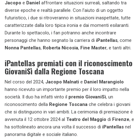
Jacopo
e
Daniel
affrontare situazioni surreali, saltando tra
diverse epoche e realtà parallele. Con l’aiuto di un oggetto
futuristico, i due si ritroveranno in situazioni inaspettate, tutte
caratterizzate dalla loro tipica ironia e dai momenti esilaranti.
Durante lo spettacolo, i fan potranno anche incontrare
personaggi che hanno segnato la carriera di
iPantellas
, come
Nonna Pantellas
,
Roberta Nicosia
,
Fine Master
, e tanti altri.
iPantellas premiati con il riconoscimento
GiovaniSì dalla
Regione Toscana
Nel corso del 2024,
Jacopo Malnati
e
Daniel Marangiolo
hanno ricevuto un importante premio per il loro impatto nella
società. Il duo ha infatti vinto il
premio GiovaniSì
, un
riconoscimento della
Regione Toscana
che celebra i giovani
che si distinguono in vari ambiti. La cerimonia di premiazione è
avvenuta il 12 ottobre 2024 al
Teatro del Maggio
di
Firenze
, e
ha sottolineato ancora una volta il successo di
iPantellas
nel
panorama digitale e sociale italiano.