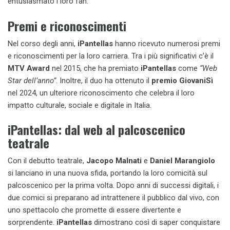
entusiasmato i loro fan.
Premi e riconoscimenti
Nel corso degli anni,
iPantellas
hanno ricevuto numerosi premi
e riconoscimenti per la loro carriera. Tra i più significativi c’è il
MTV Award
nel 2015, che ha premiato
iPantellas
come
“Web
Star dell’anno”
. Inoltre, il duo ha ottenuto il
premio GiovaniSì
nel 2024, un ulteriore riconoscimento che celebra il loro
impatto culturale, sociale e digitale in Italia.
iPantellas: dal web al palcoscenico
teatrale
Con il debutto teatrale,
Jacopo Malnati
e
Daniel Marangiolo
si lanciano in una nuova sfida, portando la loro comicità sul
palcoscenico per la prima volta. Dopo anni di successi digitali, i
due comici si preparano ad intrattenere il pubblico dal vivo, con
uno spettacolo che promette di essere divertente e
sorprendente.
iPantellas
dimostrano così di saper conquistare