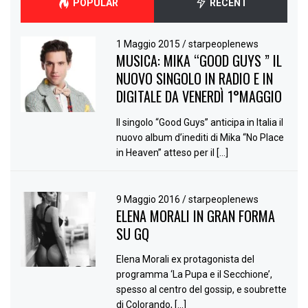
POPULAR
RECENT
1 Maggio 2015
/
starpeoplenews
MUSICA: MIKA “GOOD GUYS ” IL
NUOVO SINGOLO IN RADIO E IN
DIGITALE DA VENERDÌ 1°MAGGIO
Il singolo “Good Guys” anticipa in Italia il
nuovo album d’inediti di Mika “No Place
in Heaven” atteso per il […]
9 Maggio 2016
/
starpeoplenews
ELENA MORALI IN GRAN FORMA
SU GQ
Elena Morali ex protagonista del
programma ‘La Pupa e il Secchione’,
spesso al centro del gossip, e soubrette
di Colorando, […]