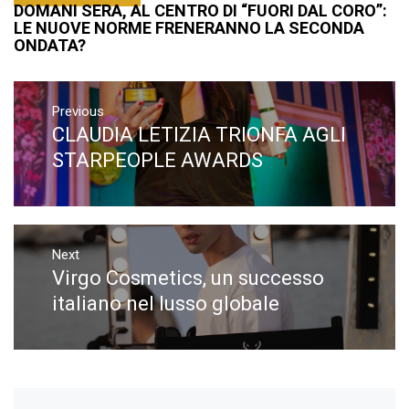
DOMANI SERA, AL CENTRO DI “FUORI DAL CORO”:
LE NUOVE NORME FRENERANNO LA SECONDA
ONDATA?
Navigazione
articoli
Previous
CLAUDIA LETIZIA TRIONFA AGLI
Previous
post:
STARPEOPLE AWARDS
Next
Virgo Cosmetics, un successo
Next
post:
italiano nel lusso globale