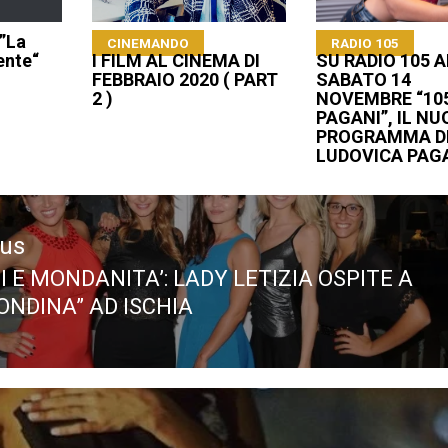
 ”La
CINEMANDO
RADIO 105
ente“
I FILM AL CINEMA DI
SU RADIO 105 A
FEBBRAIO 2020 ( PART
SABATO 14
2 )
NOVEMBRE “10
PAGANI”, IL N
PROGRAMMA D
LUDOVICA PAG
ous
 E MONDANITA’: LADY LETIZIA OSPITE A
ous
ONDINA” AD ISCHIA