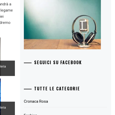
andrà a
i legame
iei
vedremo
SEGUICI SU FACEBOOK
leria
TUTTE LE CATEGORIE
Cronaca Rosa
leria