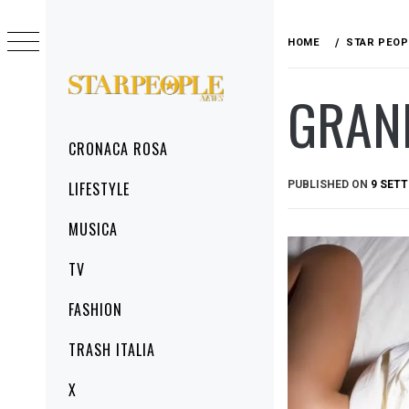
Skip
to
HOME
STAR PEOP
content
GRAND
STARPEOPLENEWS
IL PORTALE DELLA CRONACA ROSA, DEL
GLAMOUR DEL LIFESTYLE
Primary
CRONACA ROSA
Menu
PUBLISHED ON
9 SET
LIFESTYLE
MUSICA
TV
FASHION
TRASH ITALIA
X