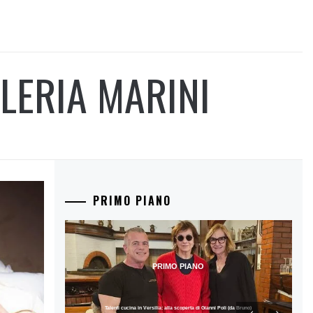
LERIA MARINI
PRIMO PIANO
PRIMO PIANO
Talenti cucina in Versilia: alla scoperta di Gianni Poli (da Bruno)