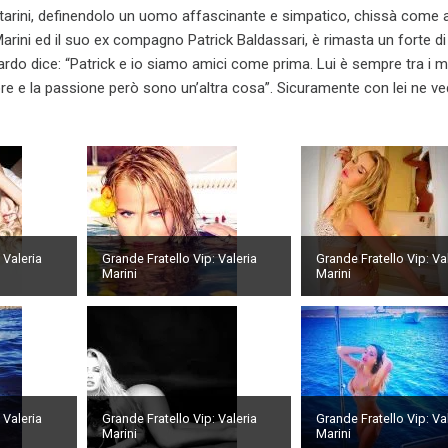
tarini, definendolo un uomo affascinante e simpatico, chissà come 
a Marini ed il suo ex compagno Patrick Baldassari, è rimasta un forte d
guardo dice: “Patrick e io siamo amici come prima. Lui è sempre tra i m
ore e la passione però sono un’altra cosa”. Sicuramente con lei ne 
 Valeria
Grande Fratello Vip: Valeria
Grande Fratello Vip: Va
Marini
Marini
 Valeria
Grande Fratello Vip: Valeria
Grande Fratello Vip: Va
Marini
Marini