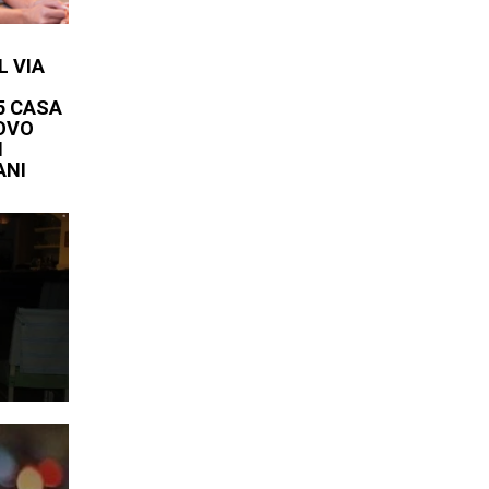
L VIA
5 CASA
UOVO
I
ANI