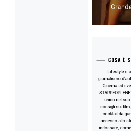
Grande
Next
post:
COSA È 
Lifestyle e c
giornalismo d'au
Cinema ed eve
STARPEOPLENEW.I
unico nel suo 
consigli sui film
cocktail da gust
accesso allo st
indossare, come 