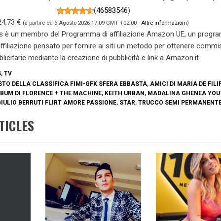
(
46583546
)
24,73 €
(a partire da 6 Agosto 2026 17:09 GMT +02:00 -
Altre informazioni
)
s è un membro del Programma di affiliazione Amazon UE, un prog
 affiliazione pensato per fornire ai siti un metodo per ottenere commi
blicitarie mediante la creazione di pubblicità e link a Amazon.it
S
,
TV
TO DELLA CLASSIFICA FIMI-GFK SFERA EBBASTA
,
AMICI DI MARIA DE FILI
LBUM DI FLORENCE + THE MACHINE
,
KEITH URBAN
,
MADALINA GHENEA YOU
IULIO BERRUTI FLIRT AMORE PASSIONE
,
STAR
,
TRUCCO SEMI PERMANENT
TICLES