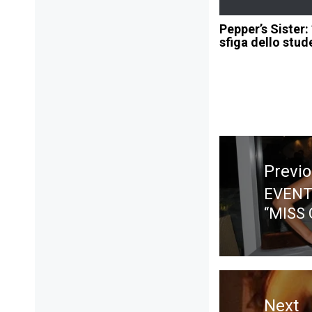
Pepper’s Sister:
sfiga dello stud
Navigazione
articoli
Previ
EVENTI
Previ
“MISS 
post:
Next