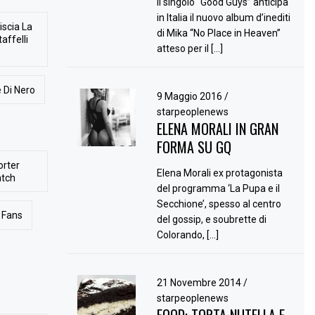
Il singolo “Good Guys” anticipa
in Italia il nuovo album d’inediti
iscia La
di Mika “No Place in Heaven”
affelli
atteso per il […]
 Di Nero
9 Maggio 2016
/
starpeoplenews
ELENA MORALI IN GRAN
FORMA SU GQ
orter
Elena Morali ex protagonista
atch
del programma ‘La Pupa e il
Secchione’, spesso al centro
Fans
del gossip, e soubrette di
Colorando, […]
21 Novembre 2014
/
starpeoplenews