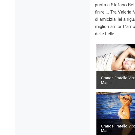
punta a Stefano Bet
finire….. Tra Valeri
di amicizia, lei a ri
migliori amici. L’am
delle belle….
Grande Fratello Vip:
Marini
Grande Fratello Vip:
Marini