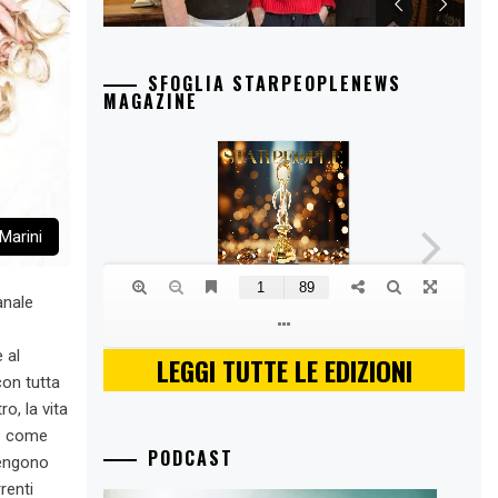
SFOGLIA STARPEOPLENEWS
MAGAZINE
 Marini
anale
 al
LEGGI TUTTE LE EDIZIONI
con tutta
o, la vita
ne come
PODCAST
 vengono
renti