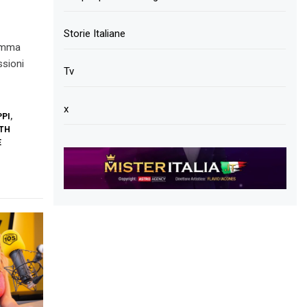
Storie Italiane
ramma
ssioni
Tv
x
PPI
,
TH
E