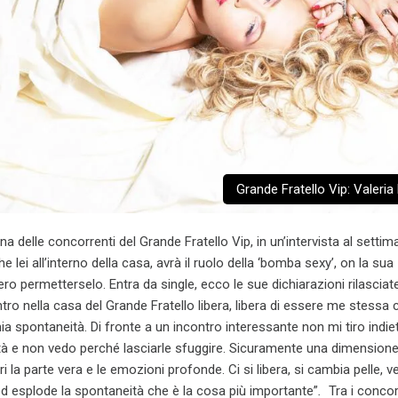
Grande Fratello Vip: Valeria
na delle concorrenti del Grande Fratello Vip, in un’intervista al settim
he lei all’interno della casa, avrà il ruolo della ‘bomba sexy’, on la sua
ro permetterselo. Entra da single, ecco le sue dichiarazioni rilasciate
ntro nella casa del Grande Fratello libera, libera di essere me stessa 
ia spontaneità. Di fronte a un incontro interessante non mi tiro indietr
ità e non vedo perché lasciarle sfuggire. Sicuramente una dimensio
ori la parte vera e le emozioni profonde. Ci si libera, si cambia pelle,
ed esplode la spontaneità che è la cosa più importante”
.
Tra i concor