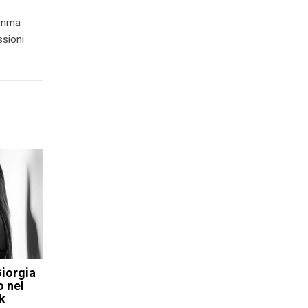
ramma
ssioni
iorgia
o nel
k