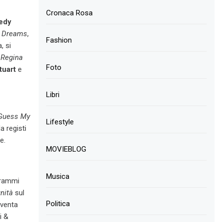
Cronaca Rosa
edy
a Dreams
,
Fashion
, si
a Regina
Foto
tuart
e
Libri
Guess My
Lifestyle
a registi
e.
MOVIEBLOG
Musica
grammi
nità
sul
Politica
iventa
i &