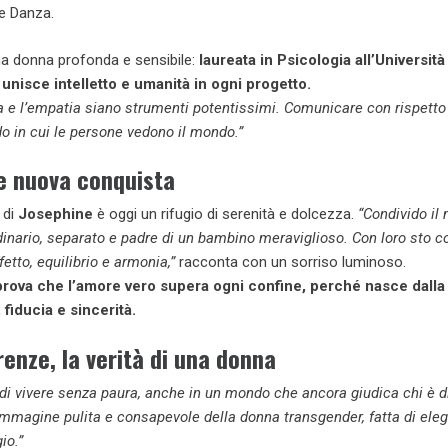
e Danza.
 una donna profonda e sensibile:
laureata in Psicologia all’Università
unisce intelletto e umanità in ogni progetto.
a e l’empatia siano strumenti potentissimi. Comunicare con rispetto
o in cui le persone vedono il mondo.”
 nuova conquista
 di
Josephine
è oggi un rifugio di serenità e dolcezza.
“Condivido il
inario, separato e padre di un bambino meraviglioso. Con loro sto 
fetto, equilibrio e armonia,”
racconta con un sorriso luminoso.
 prova che l’amore vero supera ogni confine, perché nasce dalla 
, fiducia e sincerità.
renze, la verità di una donna
di vivere senza paura, anche in un mondo che ancora giudica chi è d
immagine pulita e consapevole della donna transgender, fatta di ele
io.”