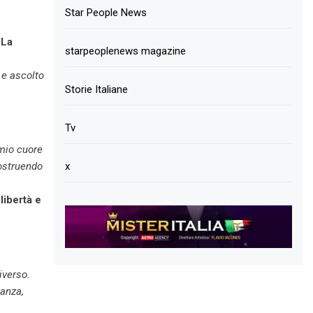
Star People News
 La
starpeoplenews magazine
 e ascolto
Storie Italiane
Tv
 mio cuore
x
costruendo
libertà e
iverso.
ganza,