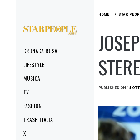
Skip
to
HOME
STAR PEOP
content
JOSEP
STARPEOPLENEWS
IL PORTALE DELLA CRONACA ROSA, DEL
GLAMOUR DEL LIFESTYLE
Primary
CRONACA ROSA
Menu
STERE
LIFESTYLE
MUSICA
PUBLISHED ON
14 OTT
TV
FASHION
TRASH ITALIA
X