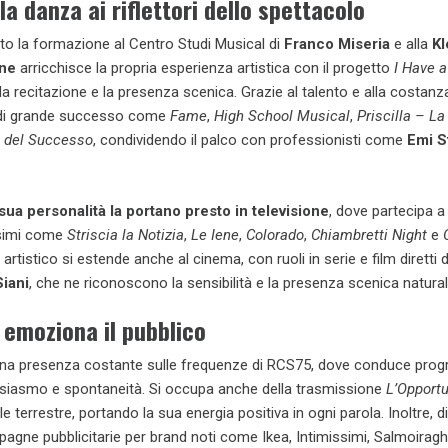
la danza ai riflettori dello spettacolo
o la formazione al Centro Studi Musical di
Franco Miseria
e alla
Kl
ne
arricchisce la propria esperienza artistica con il progetto
I Have 
 la recitazione e la presenza scenica. Grazie al talento e alla costanza
 di grande successo come
Fame
,
High School Musical
,
Priscilla – L
a del Successo
, condividendo il palco con professionisti come
Emi S
 sua personalità la portano presto in televisione
, dove partecipa a
ssimi come
Striscia la Notizia
,
Le Iene
,
Colorado
,
Chiambretti Night
e
 artistico si estende anche al cinema, con ruoli in serie e film diretti d
iani
, che ne riconoscono la sensibilità e la presenza scenica natural
 emoziona il pubblico
na presenza costante sulle frequenze di RCS75, dove conduce pro
usiasmo e spontaneità. Si occupa anche della trasmissione
L’Opportu
le terrestre, portando la sua energia positiva in ogni parola. Inoltre, d
agne pubblicitarie per brand noti come Ikea, Intimissimi, Salmoiragh