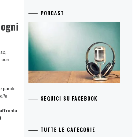
PODCAST
 ogni
rso,
a con
e parole
ella
SEGUICI SU FACEBOOK
affronta
i
TUTTE LE CATEGORIE