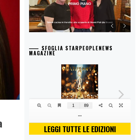
PRIMO PIANO
Talenti cucina in Versilia: alla scoperta di Gianni Poli (da Bruno)
SFOGLIA STARPEOPLENEWS
MAGAZINE
a
LEGGI TUTTE LE EDIZIONI