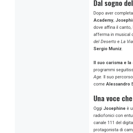
Dal sogno del
Dopo aver completat
Academy
,
Josephi
dove affina il canto,
afferma in musical
del Deserto
e
La Vi
Sergio Muniz
.
Il suo carisma e la
programmi seguiti
Age
. Il suo percorso
come
Alessandro S
Una voce che
Oggi
Josephine
è u
radiofonici con ent
canale 111 del digita
protagonista di camp