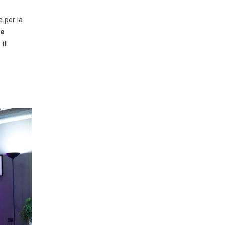
 per la
te
il