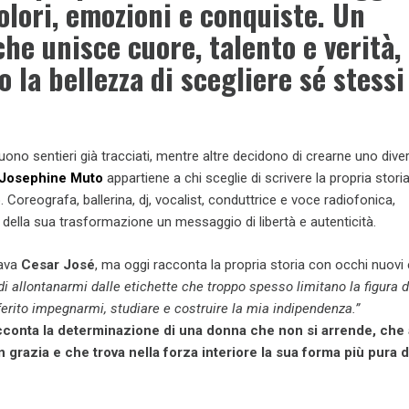
olori, emozioni e conquiste. Un
he unisce cuore, talento e verità,
 la bellezza di scegliere sé stessi
no sentieri già tracciati, mentre altre decidono di crearne uno dive
Josephine Muto
appartiene a chi sceglie di scrivere la propria stori
 Coreografa, ballerina, dj, vocalist, conduttrice e voce radiofonica,
 della sua trasformazione un messaggio di libertà e autenticità.
mava
Cesar José
, ma oggi racconta la propria storia con occhi nuovi 
i allontanarmi dalle etichette che troppo spesso limitano la figura d
erito impegnarmi, studiare e costruire la mia indipendenza.”
cconta la determinazione di una donna che non si arrende, che 
grazia e che trova nella forza interiore la sua forma più pura d