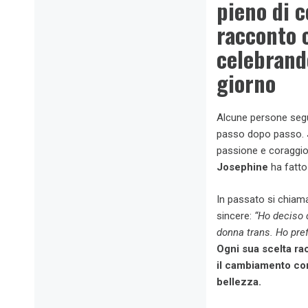
pieno di c
racconto c
celebrando
giorno
Alcune persone seguo
passo dopo passo.
passione e coraggio.
Josephine
ha fatto
In passato si chia
sincere:
“Ho deciso d
donna trans. Ho pref
Ogni sua scelta ra
il cambiamento con 
bellezza.