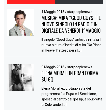
1 Maggio 2015
/
starpeoplenews
MUSICA: MIKA “GOOD GUYS ” IL
NUOVO SINGOLO IN RADIO E IN
DIGITALE DA VENERDÌ 1°MAGGIO
Il singolo “Good Guys” anticipa in Italia il
nuovo album d’inediti di Mika “No Place
in Heaven” atteso per il […]
9 Maggio 2016
/
starpeoplenews
ELENA MORALI IN GRAN FORMA
SU GQ
Elena Morali ex protagonista del
programma ‘La Pupa e il Secchione’,
spesso al centro del gossip, e soubrette
di Colorando, […]