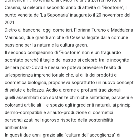
Domenica 19 novembre, al civico 16 di via Zefferino Re a
Cesena, si celebra il secondo anno di attività di “Biostorie”, il
punto vendita de ‘La Saponaria’ inaugurato il 20 novembre del
2021.
Dietro al bancone, oggi come ieri, Floriana Turano e Maddalena
Marinucci, due grandi amiche di Cesena legate dalla comune
passione per la natura e la cultura green.
Il secondo compleanno di “Biostorie” non è un traguardo
scontato perché il taglio del nastro si celebrò tra le incognite
dell’era post-Covid e nessuno poteva prevedere l’esito di
un’esperienza imprenditoriale che, al di là dei prodotti di
cosmetica biologica, proponeva soprattutto un nuovo concept
di salute e bellezza. Addio a creme e profumi tradizionali –
quelli assemblati con sostanze chimiche sintetiche, parabeni e
coloranti artificiali – e spazio agli ingredienti naturali, ai principi
dermo-compatibili e all’auto-produzione di cosmetici
personalizzati nel rigoroso rispetto della sostenibilità
ambientale.
In questi due anni, grazie alla “cultura dell’accoglienza” di