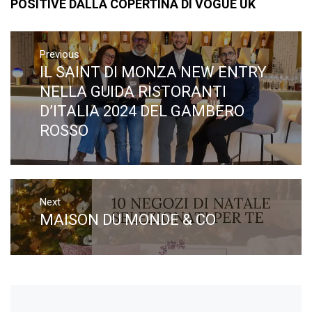
POSITIVE DALLA COPERTINA DI VOGUE UK
Navigazione
articoli
Previous
IL SAINT DI MONZA NEW ENTRY
Previous
post:
NELLA GUIDA RISTORANTI
D’ITALIA 2024 DEL GAMBERO
ROSSO
Next
MAISON DU MONDE & CO
Next
post: