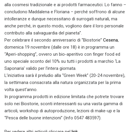
alla cosmesi tradizionale e ai prodotti farmaceutici. Lo fanno –
concludono Maddalena e Floriana – perché soffrono di alcune
intolleranze e dunque necessitano di surrogati naturali, ma
anche perché, in questo modo, vogliono dare il loro personale
contributo alla salvaguardia del pianeta”.
Per celebrare il secondo anniversario di “Biostorie”
Cesena
,
domenica 19 novembre (dalle ore 18) è in programma un
“Aperi-shopping”, ovvero un bio-aperitivo con finger food ed
uno speciale sconto del 10% su tutti i prodotti a marchio ‘La
Saponaria’ valido per l’intera giornata.
L’iniziativa sarà il preludio alla “Green Week” (20-24 novembre),
la settimana consacrata alla natura organizzata per la prima
volta quest’anno.
In programma prodotti in edizione limitata che potrete trovare
solo nei Biostorie, sconti interessanti su una vasta gamma di
articoli, workshop di autoproduzione, lezioni di make-up e la
“Pesca delle buone intenzioni” (Info 0547 483597).
Per vedere altri articoli cliccare nel
link