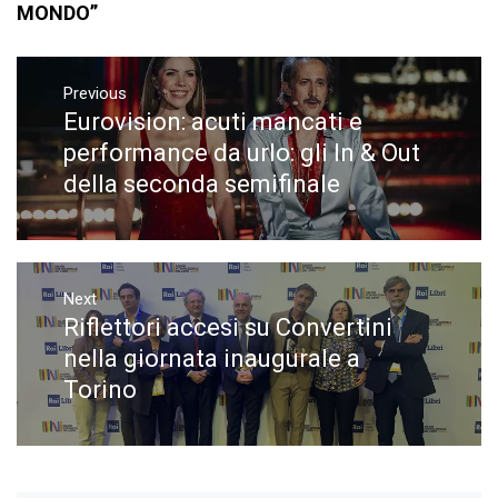
MONDO”
Navigazione
articoli
Previous
Eurovision: acuti mancati e
Previous
post:
performance da urlo: gli In & Out
della seconda semifinale
Next
Riflettori accesi su Convertini
Next
post:
nella giornata inaugurale a
Torino