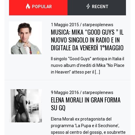
POPULAR
RECENT
1 Maggio 2015
/
starpeoplenews
MUSICA: MIKA “GOOD GUYS ” IL
NUOVO SINGOLO IN RADIO E IN
DIGITALE DA VENERDÌ 1°MAGGIO
Il singolo “Good Guys” anticipa in Italia il
nuovo album d’inediti di Mika “No Place
in Heaven” atteso per il […]
9 Maggio 2016
/
starpeoplenews
ELENA MORALI IN GRAN FORMA
SU GQ
Elena Morali ex protagonista del
programma ‘La Pupa e il Secchione’,
spesso al centro del gossip, e soubrette