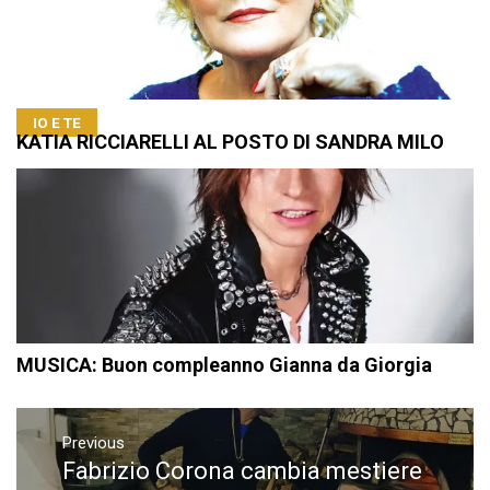
IO E TE
KATIA RICCIARELLI AL POSTO DI SANDRA MILO
MUSICA: Buon compleanno Gianna da Giorgia
Navigazione
articoli
Previous
Fabrizio Corona cambia mestiere
Previous