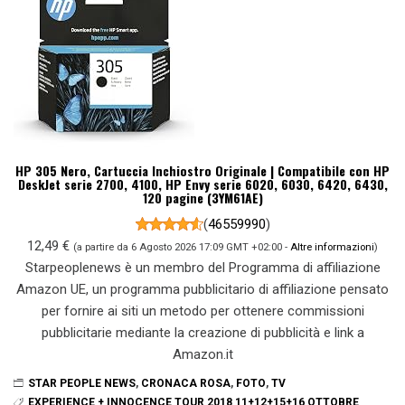
HP 305 Nero, Cartuccia Inchiostro Originale | Compatibile con HP
DeskJet serie 2700, 4100, HP Envy serie 6020, 6030, 6420, 6430,
120 pagine (3YM61AE)
(
46559990
)
12,49 €
(a partire da 6 Agosto 2026 17:09 GMT +02:00 -
Altre informazioni
)
Starpeoplenews è un membro del Programma di affiliazione
Amazon UE, un programma pubblicitario di affiliazione pensato
per fornire ai siti un metodo per ottenere commissioni
pubblicitarie mediante la creazione di pubblicità e link a
Amazon.it
STAR PEOPLE NEWS
,
CRONACA ROSA
,
FOTO
,
TV
EXPERIENCE + INNOCENCE TOUR 2018 11+12+15+16 OTTOBRE