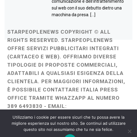
comunicazione e dell’intrattenimento
sul web con il suo debutto dietro una
macchina da presa. […]
STARPEOPLENEWS COPYRIGHT © ALL
RIGHTS RESERVED. STARPEOPLENEWS
OFFRE SERVIZI PUBBLICITARI INTEGRATI
(CARTACEO E WEB). OFFRIAMO DIVERSE
TIPOLOGIE DI PROPOSTE COMMERCIALI,
ADATTABILI A QUALSIASI ESIGENZA DELLA
CLIENTELA. PER MAGGIORI INFORMAZIONI,
È POSSIBILE CONTATTARE ITALIA PRESS
OFFICE TRAMITE WHAZZAPP AL NUMERO
389 6493830 - EMAIL:
ITALIAPRESSOFFICE@GMAIL.COM
-
Utilizziamo i cookie per essere sicuri che tu possa avere la
WEBMASTER :
FRANCESCO GENTILE
migliore esperienza sul nostro sito. Se continui ad utilizzare
questo sito noi assumiamo che tu ne sia felice.
FREELANCE