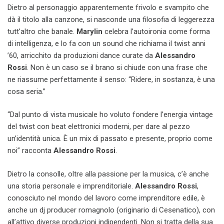
Dietro al personaggio apparentemente frivolo e svampito che
dà il titolo alla canzone, si nasconde una filosofia di leggerezza
tutt’altro che banale.
Marylin
celebra l’autoironia come forma
di intelligenza, e lo fa con un sound che richiama il twist anni
’60, arricchito da produzioni dance curate da
Alessandro
Rossi
. Non è un caso se il brano si chiude con una frase che
ne riassume perfettamente il senso: “Ridere, in sostanza, è una
cosa seria.”
“Dal punto di vista musicale ho voluto fondere l’energia vintage
del twist con beat elettronici moderni, per dare al pezzo
un’identità unica. È un mix di passato e presente, proprio come
noi” racconta
Alessandro Rossi
.
Dietro la consolle, oltre alla passione per la musica, c’è anche
una storia personale e imprenditoriale.
Alessandro Rossi
,
conosciuto nel mondo del lavoro come imprenditore edile, è
anche un dj producer romagnolo (originario di Cesenatico), con
all’attivo diverse produzioni indipendenti. Non si tratta della sua