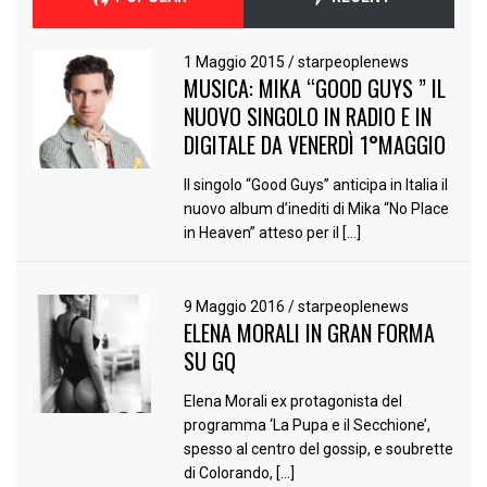
1 Maggio 2015
/
starpeoplenews
MUSICA: MIKA “GOOD GUYS ” IL
NUOVO SINGOLO IN RADIO E IN
DIGITALE DA VENERDÌ 1°MAGGIO
Il singolo “Good Guys” anticipa in Italia il
nuovo album d’inediti di Mika “No Place
in Heaven” atteso per il […]
9 Maggio 2016
/
starpeoplenews
ELENA MORALI IN GRAN FORMA
SU GQ
Elena Morali ex protagonista del
programma ‘La Pupa e il Secchione’,
spesso al centro del gossip, e soubrette
di Colorando, […]