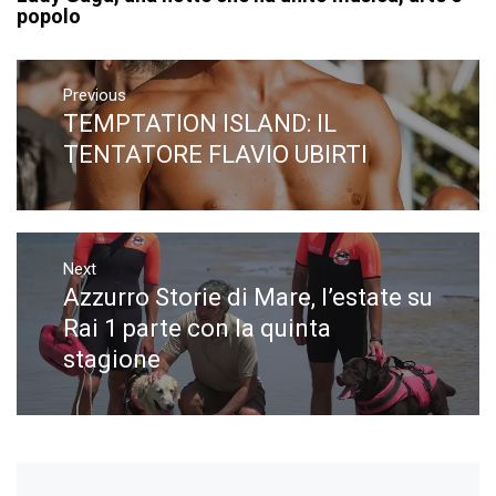
popolo
Navigazione
articoli
Previous
TEMPTATION ISLAND: IL
Previous
post:
TENTATORE FLAVIO UBIRTI
Next
Azzurro Storie di Mare, l’estate su
Next
post:
Rai 1 parte con la quinta
stagione