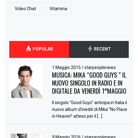
Video Chat
Vitamina
POPULAR
RECENT
1 Maggio 2015
/
starpeoplenews
MUSICA: MIKA “GOOD GUYS ” IL
NUOVO SINGOLO IN RADIO E IN
DIGITALE DA VENERDÌ 1°MAGGIO
Il singolo “Good Guys” anticipa in Italia il
nuovo album d’inediti di Mika “No Place
in Heaven” atteso per il […]
9 Maggio 2016
/
starpeoplenews