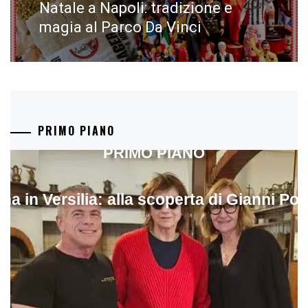
Natale a Napoli: tradizione e
Next
post:
magia al Parco Da Vinci
PRIMO PIANO
PRIMO PIANO
ina in Versilia: alla scoperta di Gianni Pol