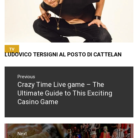
TV
LUDOVICO TERSIGNI AL POSTO DI CATTELAN
Navigazione
articoli
Previous
Crazy Time Live game – The
Previous
post:
Ultimate Guide to This Exciting
Casino Game
Next