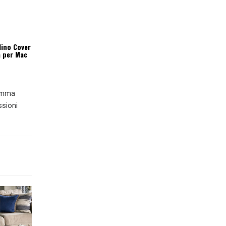
lino Cover
a per Mac
ramma
ssioni