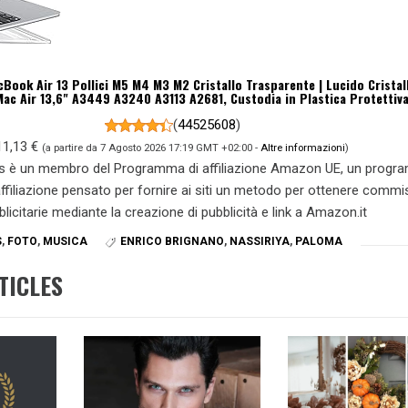
ook Air 13 Pollici M5 M4 M3 M2 Cristallo Trasparente | Lucido Cristal
ac Air 13,6" A3449 A3240 A3113 A2681, Custodia in Plastica Protettiv
(
44525608
)
11,13 €
(a partire da 7 Agosto 2026 17:19 GMT +02:00 -
Altre informazioni
)
s è un membro del Programma di affiliazione Amazon UE, un prog
 affiliazione pensato per fornire ai siti un metodo per ottenere commi
blicitarie mediante la creazione di pubblicità e link a Amazon.it
S
,
FOTO
,
MUSICA
ENRICO BRIGNANO
,
NASSIRIYA
,
PALOMA
TICLES