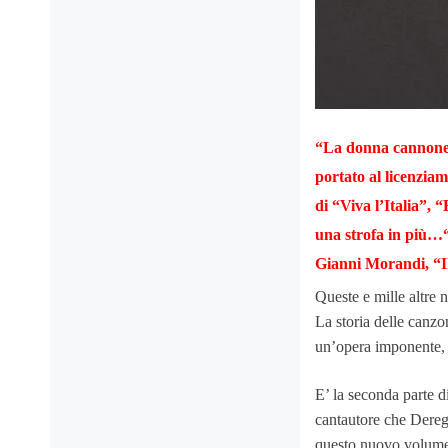
“
La donna cannone”
portato al licenzia
di “Viva l’Italia”, 
una strofa in più…
Gianni Morandi, “Il
Queste e mille altre n
La storia delle canzo
un’opera imponente, 
E’ la seconda parte d
cantautore che Deregi
questo nuovo volume s