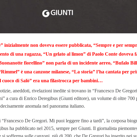
 inizialmente non doveva essere pubblicata, “Sempre e per semp
mento di una ragazza, “Un gelato al limon” di Paolo Conte doveva f
“Buonanotte fiorellino” non parla di un incidente aereo, “
Bufalo Bil
“Rimmel” è una canzone milanese, “La storia” l’ha cantata per pr
 cuoco di Salò” era una filastrocca per bambini…
otizie, aneddoti, rivelazioni inedite si trovano in “Francesco De Gregori. 
ni” a cura di Enrico Deregibus (Giunti editore), un volume di oltre 700 
decisamente anomala nel panorama italiano.
i “Francesco De Gregori. Mi puoi leggere fino a tardi”, la corposa biogr
bus ha pubblicato nel 2015, sempre per Giunti. Il giornalista piemontes
i sofferma sulle canzoni, più di 200, che De Gregori ha inserito nei su