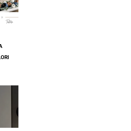
A
LORI