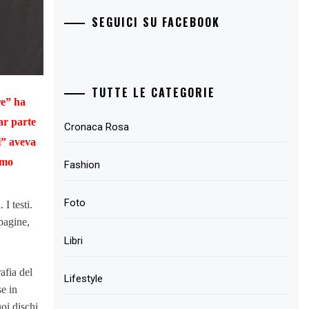
SEGUICI SU FACEBOOK
TUTTE LE CATEGORIE
re” ha
ar parte
Cronaca Rosa
l” aveva
imo
Fashion
Foto
I testi.
pagine,
Libri
afia del
Lifestyle
e in
oi dischi,