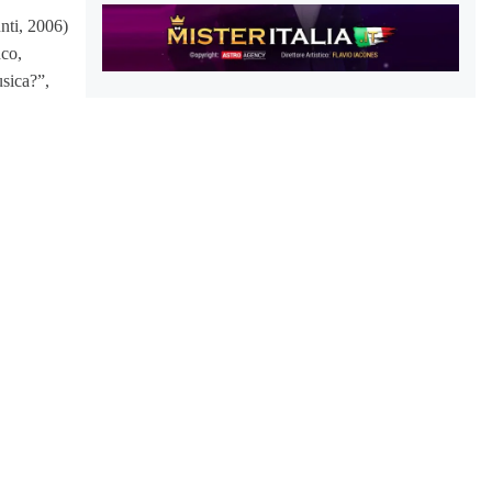
nti, 2006)
nco,
sica?”,