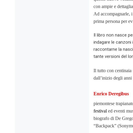
con ampie e dettaglia
Ad accompagnarle, i te
prima persona per evit
Il libro non nasce pe
indagare le canzoni 
raccontarne la nascit
tante versioni del lor
Il tutto con centinaia
dall’inizio degli ann
Enrico Deregibus
piemontese trapianato
festival
ed eventi mus
biografo di De Grego
“Backpack” (Sonymusi