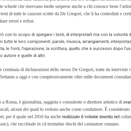
te schede che riservano molte sorprese anche a chi conosce bene l’artis
sti di tutte le canzoni scritte da De Gregori, che li ha controllati e certi
are errori e refusi.
rò con lo scopo di spiegare i testi, di interpretarli ma con la volontà d
in tutte le loro componenti: parole, musica, arrangiamenti, interpretaz
a, le fonti, l’ispirazione, la scrittura, quello che è successo dopo l’usc
o autore e quelle di altri.
 e centinaia di dichiarazioni dello stesso De Gregori, tratte da interviste r
i Settanta a oggi e con complessivamente oltre mille documenti consultat
 a Roma, è giornalista, saggista e consulente o direttore artistico di
svar
icali, alcuni dei quali lo vedono anche come conduttore. È considerato d
ri, per il quale nel 2016 ha anche
realizzato il volume inserito nel
cofan
c), che racchiude in cd trentadue dischi del cantautore romano.