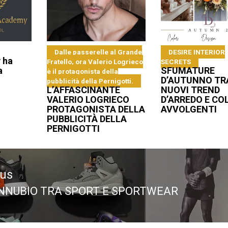
Dalle passerelle al Grande
DESIRE INTERIOR
 ha
Fratello, ora Valerio Logrieco
SECRETS
a
SFUMATURE
è il protagonista della
D’AUTUNNO TR
pubblicità della Pernigotti.
L’AFFASCINANTE
NUOVI TREND
VALERIO LOGRIECO
D’ARREDO E CO
PROTAGONISTA DELLA
AVVOLGENTI
PUBBLICITÀ DELLA
PERNIGOTTI
ous
NNUBIO TRA SPORT E SPORTWEAR
ous