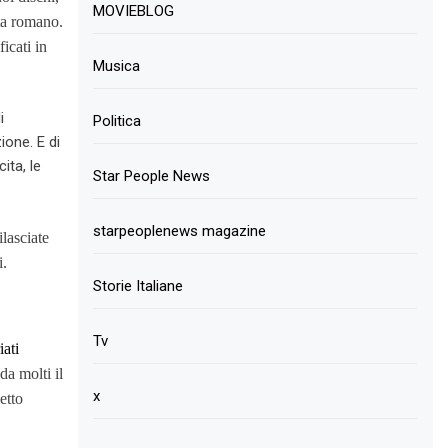
MOVIEBLOG
ta romano.
ficati in
Musica
i
Politica
ione. E di
ita, le
Star People News
starpeoplenews magazine
ilasciate
i.
Storie Italiane
Tv
iati
a molti il
x
etto