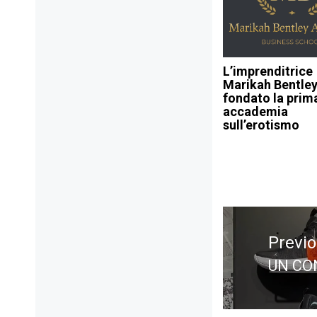
L’imprenditrice
Marikah Bentley
fondato la prim
accademia
sull’erotismo
Navigazione
articoli
Previ
UN CO
Previ
post: