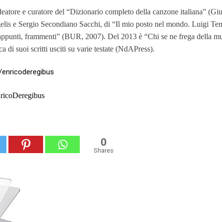
deatore e curatore del “Dizionario completo della canzone italiana” (Giu
elis e Sergio Secondiano Sacchi, di “Il mio posto nel mondo. Luigi Te
 appunti, frammenti” (BUR, 2007). Del 2013 è “Chi se ne frega della mu
ca
di suoi scritti
usciti su varie testate
(NdAPress).
/
enricoderegibus
ricoDeregibus
0
Shares