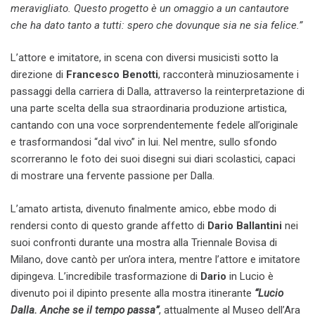
meravigliato. Questo progetto è un omaggio a un cantautore
che ha dato tanto a tutti: spero che dovunque sia ne sia felice.”
L’attore e imitatore, in scena con diversi musicisti sotto la
direzione di
Francesco Benotti
, racconterà minuziosamente i
passaggi della carriera di Dalla, attraverso la reinterpretazione di
una parte scelta della sua straordinaria produzione artistica,
cantando con una voce sorprendentemente fedele all’originale
e trasformandosi “dal vivo” in lui. Nel mentre, sullo sfondo
scorreranno le foto dei suoi disegni sui diari scolastici, capaci
di mostrare una fervente passione per Dalla.
L’amato artista, divenuto finalmente amico, ebbe modo di
rendersi conto di questo grande affetto di
Dario Ballantini
nei
suoi confronti durante una mostra alla Triennale Bovisa di
Milano, dove cantò per un’ora intera, mentre l’attore e imitatore
dipingeva. L’incredibile trasformazione di
Dario
in Lucio è
divenuto poi il dipinto presente alla mostra itinerante
“Lucio
Dalla. Anche se il tempo passa”
, attualmente al Museo dell’Ara