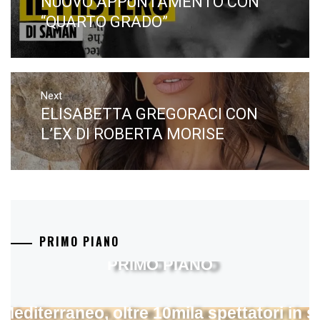
NUOVO APPUNTAMENTO CON
Previous
post:
“QUARTO GRADO”
Next
ELISABETTA GREGORACI CON
Next
post:
L’EX DI ROBERTA MORISE
PRIMO PIANO
PRIMO PIANO
 Mediterraneo, oltre 10mila spettatori in 