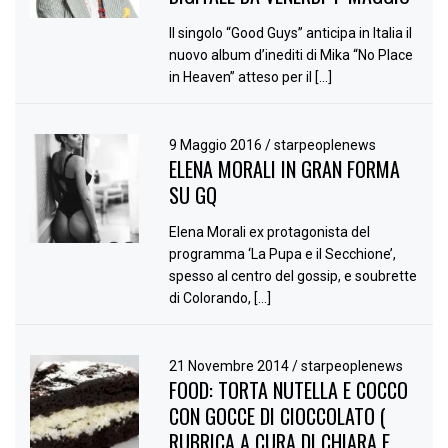
Il singolo “Good Guys” anticipa in Italia il
nuovo album d’inediti di Mika “No Place
in Heaven” atteso per il […]
9 Maggio 2016
/
starpeoplenews
ELENA MORALI IN GRAN FORMA
SU GQ
Elena Morali ex protagonista del
programma ‘La Pupa e il Secchione’,
spesso al centro del gossip, e soubrette
di Colorando, […]
21 Novembre 2014
/
starpeoplenews
FOOD: TORTA NUTELLA E COCCO
CON GOCCE DI CIOCCOLATO (
RUBRICA A CURA DI CHIARA E