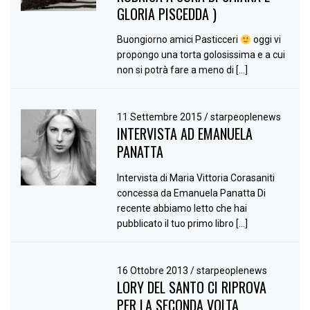
GLORIA PISCEDDA )
Buongiorno amici Pasticceri
oggi vi
propongo una torta golosissima e a cui
non si potrà fare a meno di […]
11 Settembre 2015
/
starpeoplenews
INTERVISTA AD EMANUELA
PANATTA
Intervista di Maria Vittoria Corasaniti
concessa da Emanuela Panatta Di
recente abbiamo letto che hai
pubblicato il tuo primo libro […]
16 Ottobre 2013
/
starpeoplenews
LORY DEL SANTO CI RIPROVA
PER LA SECONDA VOLTA