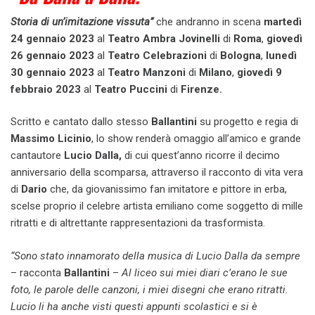
Storia di un’imitazione vissuta”
che andranno in scena
martedì
24 gennaio
2023
al
Teatro Ambra Jovinelli
di
Roma
,
giovedì
26 gennaio 2023
al
Teatro Celebrazioni
di
Bologna
,
lunedì
30 gennaio 2023
al
Teatro Manzoni
di
Milano
,
giovedì 9
febbraio 2023
al
Teatro Puccini
di
Firenze.
Scritto e cantato dallo stesso
Ballantini
su progetto e regia di
Massimo Licinio
, lo show renderà omaggio all’amico e grande
cantautore
Lucio Dalla,
di cui quest’anno ricorre il decimo
anniversario della scomparsa, attraverso il racconto di vita vera
di
Dario
che, da giovanissimo fan imitatore e pittore in erba,
scelse proprio il celebre artista emiliano come soggetto di mille
ritratti e di altrettante rappresentazioni da trasformista.
“Sono stato innamorato della musica di Lucio Dalla da sempre
– racconta
Ballantini
–
Al liceo sui miei diari c’erano le sue
foto, le parole delle canzoni, i miei disegni che erano ritratti.
Lucio li ha anche visti questi appunti scolastici e si è