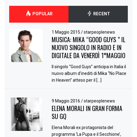
POPULAR
RECENT
1 Maggio 2015
/
starpeoplenews
MUSICA: MIKA “GOOD GUYS ” IL
NUOVO SINGOLO IN RADIO E IN
DIGITALE DA VENERDÌ 1°MAGGIO
Il singolo “Good Guys” anticipa in Italia il
nuovo album d’inediti di Mika “No Place
in Heaven” atteso per il […]
9 Maggio 2016
/
starpeoplenews
ELENA MORALI IN GRAN FORMA
SU GQ
Elena Morali ex protagonista del
programma ‘La Pupa e il Secchione’,