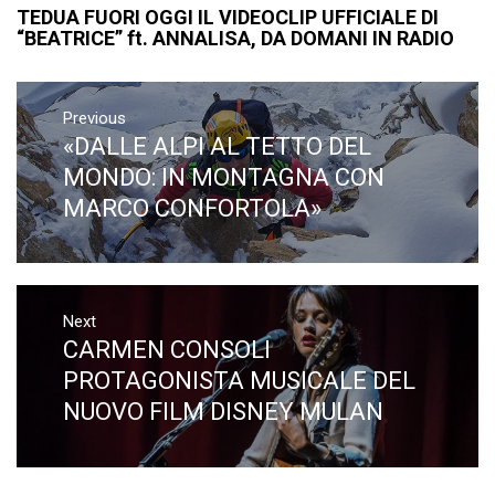
TEDUA FUORI OGGI IL VIDEOCLIP UFFICIALE DI
“BEATRICE” ft. ANNALISA, DA DOMANI IN RADIO
Navigazione
articoli
Previous
«DALLE ALPI AL TETTO DEL
Previous
post:
MONDO: IN MONTAGNA CON
MARCO CONFORTOLA»
Next
CARMEN CONSOLI
Next
post:
PROTAGONISTA MUSICALE DEL
NUOVO FILM DISNEY MULAN