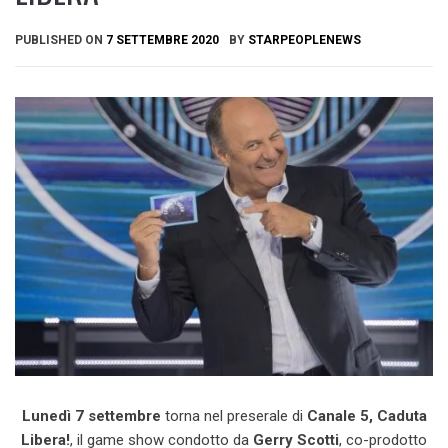
PUBLISHED ON
7 SETTEMBRE 2020
BY
STARPEOPLENEWS
Lunedì 7
settembre
torna nel preserale di
Canale 5, Caduta
Libera!
, il game show condotto da
Gerry Scotti
, co-prodotto