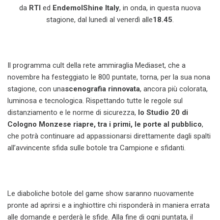
da
RTI
ed
EndemolShine Italy
,
in onda, in questa nuova
stagione, dal lunedì al venerdì alle
18.45
.
Il programma cult della rete ammiraglia Mediaset, che a
novembre ha festeggiato le 800 puntate, torna, per la sua nona
stagione, con una
scenografia rinnovata
, ancora più colorata,
luminosa e tecnologica. Rispettando tutte le regole sul
distanziamento e le norme di sicurezza,
lo
Studio 20 di
Cologno Monzese riapre, tra i primi, le porte al pubblico
,
che potrà continuare ad appassionarsi direttamente dagli spalti
all’avvincente sfida sulle botole tra Campione e sfidanti.
Le diaboliche botole del game show saranno nuovamente
pronte ad aprirsi e a inghiottire chi risponderà in maniera errata
alle domande e perderà le sfide. Alla fine di ogni puntata, il