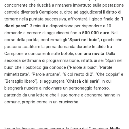
concorrente che riuscirà a rimanere imbattuto sulla postazione
centrale diventerà Campione e, oltre ad aggiudicarsi il diritto di
tornare nella puntata successiva, affronterà il gioco finale de
“I
dieci passi”
: 3 minuti a disposizione per rispondere a 10
domande e cercare di aggiudicarsi fino a
500.000 euro
.
Nel
corso della partita, confermati gli “
Spari nel buio
”, i giochi che
possono sostituire la prima domanda durante le sfide tra
Campione e concorrenti sulle botole, con
una novità
. Dalla
seconda settimana di programmazione, infatti, ai sei “Spari nel
buio” che il pubblico già conosce (“Parole al buio”, “Parole
mimetizzate”, “Parole arcane”, “6 col resto di 2”, “Che coppia” e
“Bersaglio libero”), si aggiungerà “
Chissà chi sarà
”, in cui
bisognerà riuscire a indovinare un personaggio famoso,
partendo da una lettera che il suo nome e cognome hanno in
comune, proprio come in un cruciverba.
Importantissima, come sempre, la figura del Campione.
Nella