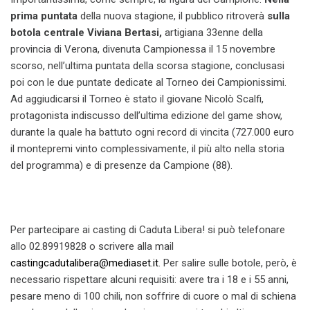
prima puntata
della nuova stagione, il pubblico ritroverà
sulla
botola centrale Viviana Bertasi,
artigiana 33enne della
provincia di Verona, divenuta Campionessa il 15 novembre
scorso, nell’ultima puntata della scorsa stagione, conclusasi
poi con le due puntate dedicate al Torneo dei Campionissimi.
Ad aggiudicarsi il Torneo è stato il giovane Nicolò Scalfi,
protagonista indiscusso dell’ultima edizione del game show,
durante la quale ha battuto ogni record di vincita (727.000 euro
il montepremi vinto complessivamente, il più alto nella storia
del programma) e di presenze da Campione (88).
Per partecipare ai casting di Caduta Libera!
si può telefonare
allo 02.89919828 o scrivere alla mail
castingcadutalibera@mediaset.
it
. P
er salire sulle botole, però, è
necessario rispettare alcuni requisiti: avere tra i 18 e i 55 anni,
pesare meno di 100 chili, non soffrire di cuore o mal di schiena