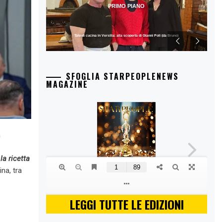
PRIMO PIANO
Talenti cucina in Versilia: alla scoperta di Gianni Poli (da Bruno)
SFOGLIA STARPEOPLENEWS
MAGAZINE
a
la ricetta
ina, tra
LEGGI TUTTE LE EDIZIONI