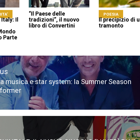
“Il Paese delle
ITA'
POESIA
taly: Il
tradizioni”, il nuovo
Il precipizio di 
libro di Convertini
tramonto
 Mondo
o Parte
ous
ra musica e star system: la Summer Season
ous
rformer