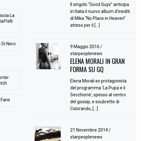
Il singolo “Good Guys” anticipa
in Italia il nuovo album d’inediti
iscia La
di Mika “No Place in Heaven”
affelli
atteso per il […]
 Di Nero
9 Maggio 2016
/
starpeoplenews
ELENA MORALI IN GRAN
FORMA SU GQ
orter
Elena Morali ex protagonista
atch
del programma ‘La Pupa e il
Secchione’, spesso al centro
Fans
del gossip, e soubrette di
Colorando, […]
21 Novembre 2014
/
starpeoplenews