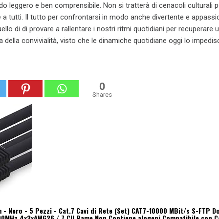
o leggero e ben comprensibile. Non si tratterà di cenacoli culturali pe
a tutti. Il tutto per confrontarsi in modo anche divertente e appassi
ello di di provare a rallentare i nostri ritmi quotidiani per recuperare 
a della convivialità, visto che le dinamiche quotidiane oggi lo impedisc
0
Shares
 - Nero - 5 Pezzi - Cat.7 Cavi di Rete (Set) CAT7-10000 MBit/s S-FTP D
0MHz 4x2xAWG26 / 7 CU Rame Non Contiene alogeni Compatibile con 