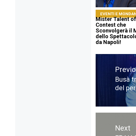
EVENTI E MONDAN
Mister Talent of I
Contest che
Sconvolgerà il
dello Spettacol
da Napoli!
Navigazione
articoli
Previ
Busà t
Previ
del pe
post:
Next