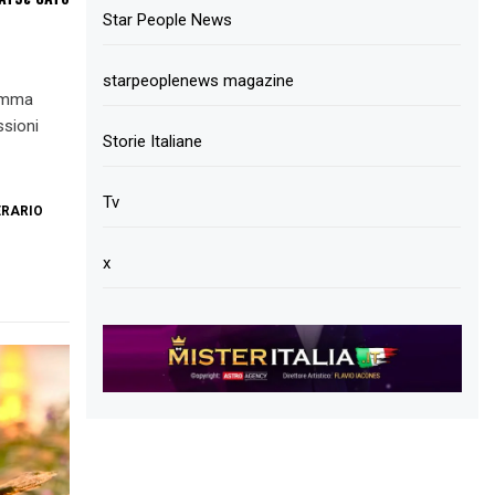
Star People News
starpeoplenews magazine
ramma
ssioni
Storie Italiane
Tv
ERARIO
x