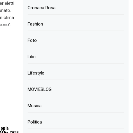
r eletti
Cronaca Rosa
onato.
un clima
Fashion
ono’’.
Foto
Libri
Lifestyle
MOVIEBLOG
Musica
Politica
oppia
CAT5e CAT6