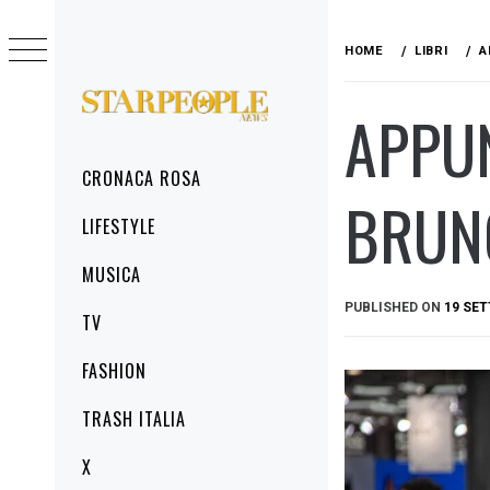
Skip
to
HOME
LIBRI
A
content
APPUN
STARPEOPLENEWS
IL PORTALE DELLA CRONACA ROSA, DEL
GLAMOUR DEL LIFESTYLE
Primary
CRONACA ROSA
Menu
BRUNC
LIFESTYLE
MUSICA
PUBLISHED ON
19 SE
TV
FASHION
TRASH ITALIA
X