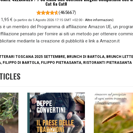
Cat 6a Cat8
(
465667
)
11,95 €
(a partire da 5 Agosto 2026 17:15 GMT +02:00 -
Altre informazioni
)
s è un membro del Programma di affiliazione Amazon UE, un prog
 affiliazione pensato per fornire ai siti un metodo per ottenere commi
blicitarie mediante la creazione di pubblicità e link a Amazon.it
TTERARI TOSCANA 2025 SETTEMBRE
,
BRUNCH DI BARTOLA
,
BRUNCH LETT
A
,
FILIPPO DI BARTOLA
,
FILIPPO PIETRASANTA
,
RISTORANTI PIETRASANTA
TICLES