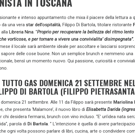
ISTA IN TOSCANA
ssionante e intenso appuntamento che mixa il piacere della lettura a q
o da una vera
star dell’ospitalità
, Filippo Di Bartola, titolare ristorante
 alla
Libreria Nina
. ‘’
Proprio per recuperare la bellezza del ritmo lento
e vorticose, e per tornare a vivere una convivialita’ disimpegnata’’.
ese il locale sarà ambiente ideale per ascoltare e lasciarsi sorprend
al sapore delle cose buone. Non un semplice brunch e nemmeno una
ionale, bensì un momento nuovo. Qui passione, curiosità e conviviali
ono.
 TUTTO GAS DOMENICA 21 SETTEMBRE NE
LIPPO DI BARTOLA (FILIPPO PIETRASANTA
e domenica 21 settembre. Alle 11 da Filippo sarà presente
Mariolina
ce, che presenta ‘Malamore’, il nuovo libro di
Elisabetta Darida (ingre
er chi desidera fermarsi, brunch con vino incluso. “E’ un’idea nata se
da”, parola di
Di Bartola
. ” L’intenzione è quella di avere partecipazio
che ogni volta possono parlare di libri, cucina, arte o condividere c