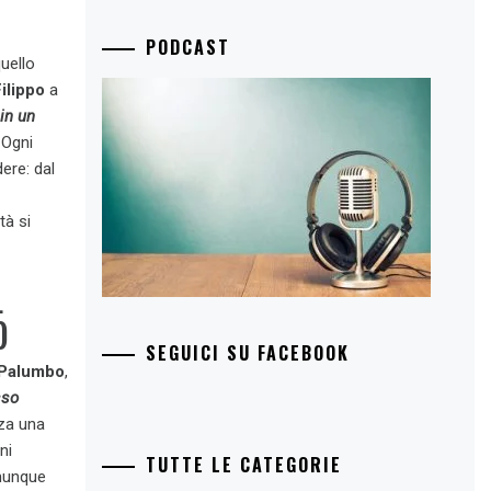
PODCAST
uello
Filippo
a
 in un
Ogni
ere: dal
tà si
L
)
SEGUICI SU FACEBOOK
 Palumbo
,
sso
nza una
ni
TUTTE LE CATEGORIE
omunque