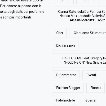
abbinarlo ed essere cool in
Per essere al passo con le
elta degli abiti, dei profumi e
Canna-Gate Isola Dei Famosi Str
Notizia Max Laudadio Valerio St
ssori più importanti..
Alessia Marcuzzi Tapiro
Cher
Cinquanta Sfumature
Dichiarazioni
DISCLOSURE Feat. Gregory P
"HOLDING ON" New Single L
E-Commerce
Eventi
Fashion Blogger
Fitness
Fotomodelle
Guerra