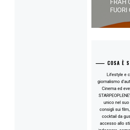
FRAH Q
Next
FUORI
post:
COSA È 
Lifestyle e c
giornalismo d'au
Cinema ed eve
STARPEOPLENEW.I
unico nel suo 
consigli sui film
cocktail da gust
accesso allo st