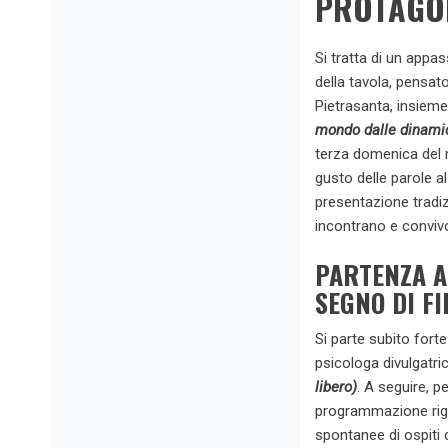
PROTAGON
Si tratta di un appa
della tavola, pensat
Pietrasanta, insieme
mondo dalle dinamich
terza domenica del m
gusto delle parole 
presentazione tradiz
incontrano e conviv
PARTENZA A
SEGNO DI FI
Si parte subito fort
psicologa divulgatri
libero)
. A seguire, p
programmazione rigi
spontanee di ospiti 