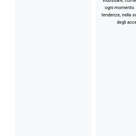
indossare, come 
ogni momento. 
tendenze, nella sc
degli acce