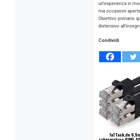
un’esperienza in mod
ma occasioni aperte 
Obiettivo primario qu
distensivo all’insegn
Condividi
1aTTack.de 0,5m
schermatura PIMF 60