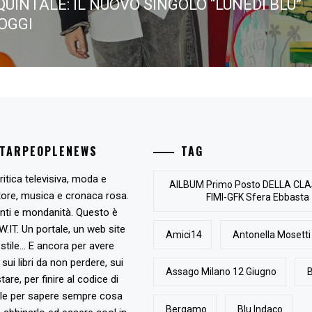
UINTALE: IL NUOVO SINGOLO “LUNEDÌ BLU”
 OGGI
STARPEOPLENEWS
TAG
ritica televisiva, moda e
AlLBUM Primo Posto DELLA CLA
tore, musica e cronaca rosa.
FIMI-GFK Sfera Ebbasta
nti e mondanità. Questo è
T. Un portale, un web site
Amici14
Antonella Mosetti
stile... E ancora per avere
, sui libri da non perdere, sui
Assago Milano 12 Giugno
B
are, per finire al codice di
ile per sapere sempre cosa
Bergamo
Blu Indaco