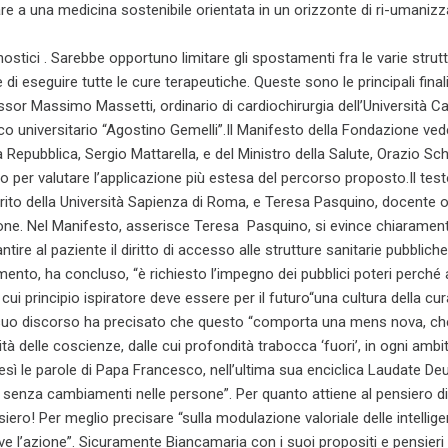
vare a una medicina sostenibile orientata in un orizzonte di ri-umanizz
gnostici . Sarebbe opportuno limitare gli spostamenti fra le varie strut
i eseguire tutte le cure terapeutiche. Queste sono le principali finali
or Massimo Massetti, ordinario di cardiochirurgia dell’Università Ca
co universitario “Agostino Gemelli”.Il Manifesto della Fondazione ved
pubblica, Sergio Mattarella, e del Ministro della Salute, Orazio Schill
o per valutare l’applicazione più estesa del percorso proposto.Il tes
emerito della Università Sapienza di Roma, e Teresa Pasquino, docente o
azione. Nel Manifesto, asserisce Teresa Pasquino, si evince chiaramente “
ire al paziente il diritto di accesso alle strutture sanitarie pubbliche 
umento, ha concluso, “è richiesto l’impegno dei pubblici poteri perché
cui principio ispiratore deve essere per il futuro“una cultura della cur
el suo discorso ha precisato che questo “comporta una mens nova, che
delle coscienze, dalle cui profondità trabocca ‘fuori’, in ogni ambit
tresì le parole di Papa Francesco, nell’ultima sua enciclica Laudate D
senza cambiamenti nelle persone”. Per quanto attiene al pensiero di
iero! Per meglio precisare “sulla modulazione valoriale delle intellige
e l’azione”. Sicuramente Biancamaria con i suoi propositi e pensieri 