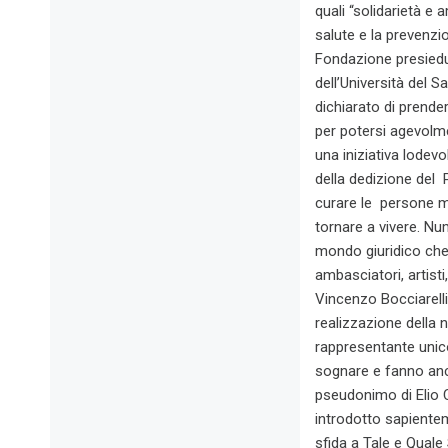
quali “solidarietà e
salute e la prevenzi
Fondazione presiedu
dell’Università del 
dichiarato di prender
per potersi agevolme
una iniziativa lode
della dedizione del
curare le persone mal
tornare a vivere. Nu
mondo giuridico che u
ambasciatori, artisti
Vincenzo Bocciarelli
realizzazione della 
rappresentante unic
sognare e fanno anc
pseudonimo di Elio 
introdotto sapiente
sfida a Tale e Quale