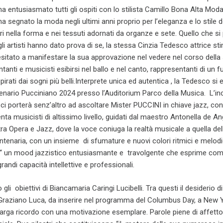
a entusiasmato tutti gli ospiti con lo stilista Camillo Bona Alta Moda,
ha segnato la moda negli ultimi anni proprio per l’eleganza e lo stile de
ari nella forma e nei tessuti adornati da organze e sete. Quello che si
gli artisti hanno dato prova di se, la stessa Cinzia Tedesco attrice st
sitato a manifestare la sua approvazione nel vedere nel corso della
antanti e musicisti esibirsi nel ballo e nel canto, rappresentanti di un f
pirati dai sogni più belli.Interprete unica ed autentica , la Tedesco si e
nario Pucciniano 2024 presso l’Auditorium Parco della Musica. L’in
i porterà senz’altro ad ascoltare Mister PUCCINI in chiave jazz, co
nta musicisti di altissimo livello, guidati dal maestro Antonella de An
tra Opera e Jazz, dove la voce coniuga la realtà musicale a quella dell
ntenaria, con un insieme di sfumature e nuovi colori ritmici e melodi
 “ un mood jazzistico entusiasmante e travolgente che esprime co
grandi capacità intellettive e professionali.
gli obiettivi di Biancamaria Caringi Lucibelli. Tra questi il desiderio
 Graziano Luca, da inserire nel programma del Columbus Day, a New Yo
arga ricordo con una motivazione esemplare. Parole piene di affetto