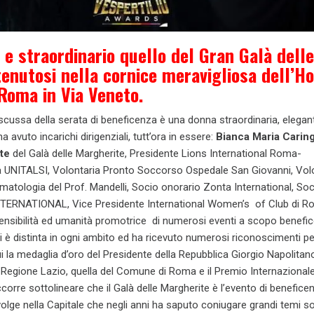
 e straordinario quello del Gran Galà delle
enutosi nella cornice meravigliosa dell’Ho
 Roma in Via Veneto.
scussa della serata di beneficenza è una donna straordinaria, elegan
a avuto incarichi dirigenziali, tutt’ora in essere:
Bianca Maria Caring
te
del Galà delle Margherite, Presidente Lions International Roma-
NITALSI, Volontaria Pronto Soccorso Ospedale San Giovanni, Volo
Ematologia del Prof. Mandelli, Socio onorario Zonta International, So
TERNATIONAL, Vice Presidente International Women’s of Club di R
ensibilità ed umanità promotrice di numerosi eventi a scopo benefico
, si è distinta in ogni ambito ed ha ricevuto numerosi riconoscimenti pe
 cui la medaglia d’oro del Presidente della Repubblica Giorgio Napolitano
 Regione Lazio, quella del Comune di Roma e il Premio Internazionale
corre sottolineare che il Galà delle Margherite è l’evento di benefice
olge nella Capitale che negli anni ha saputo coniugare grandi temi soc