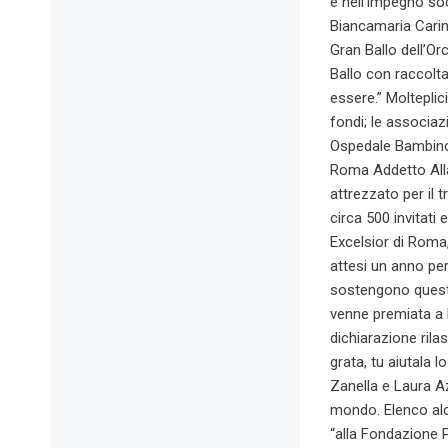
e nell’impegno soc
Biancamaria Caring
Gran Ballo dell’Orc
Ballo con raccolta
essere.” Molteplic
fondi; le associaz
Ospedale Bambino 
Roma Addetto Alla 
attrezzato per il 
circa 500 invitati 
Excelsior di Roma,
attesi un anno per
sostengono questa 
venne premiata a P
dichiarazione rila
grata, tu aiutala 
Zanella e Laura Az
mondo. Elenco alcu
“alla Fondazione P