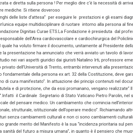
ata e diretta sulla persona ! Per meglio dire c’è la necessità di arri
re mediche. Si ritiene doveroso
lunghi delle liste d’attesa” per eseguire le prestazioni e gli esami dia
unica equipe multidisciplinare di ruotare intorno alla persona al fine d
ondazione Dignitas Curae ETS.La Fondazione è presieduta dal profess
sponsabile dell’Area cardiovascolare e cardiochirurgica del Policlini
 quale ha voluto firmare il documento, unitamente al Presidente della Re
e la presentazione ha annunciato che verrà avviato un tavolo di lavor
tudio nei vari aspetti giuridici dai giuristi Natalino Irti, professore 
tto privato dell’Università di Trento, entrambi intervenuti alla present
to fondamentale della persona ex art. 32 della Costituzione, deve garant
no di cura manifestato”. In attuazione dei principi contenuti nel doc
i tutela e di protezione, che da essi promanano, vengano realizzate”.Il 
.Infatti il Cardinale Segretario di Stato Vaticano Pietro Parolin, n
le del pensare medico. Un cambiamento che comincia nell’interiorità 
onale, strutturale, istituzionale dell’operare medico”. Richiamando al
uri senza cambiamenti culturali e non ci sono cambiamenti culturali 
mo grande merito del Manifesto è la sua “incidenza prioritaria sul pens
 sanità del futuro a misura umana”, in quanto è il pensiero che muov