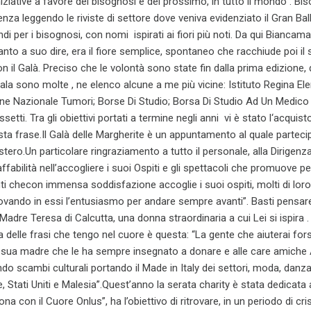
ziative a favore dei bisognosi e del prossimo, in tutto il mondo”. Bis
nza leggendo le riviste di settore dove veniva evidenziato il Gran Ball
ndi per i bisognosi, con nomi ispirati ai fiori più noti. Da qui Biancam
uanto a suo dire, era il fiore semplice, spontaneo che racchiude poi i
n il Galà. Preciso che le volontà sono state fin dalla prima edizione, 
Gala sono molte , ne elenco alcune a me più vicine: Istituto Regina El
e Nazionale Tumori; Borse Di Studio; Borsa Di Studio Ad Un Medico D
i. Tra gli obiettivi portati a termine negli anni vi è stato l‘acquist
ta frase.Il Galà delle Margherite è un appuntamento al quale partecipa
’estero.Un particolare ringraziamento a tutto il personale, alla Dirigenz
fabilità nell’accogliere i suoi Ospiti e gli spettacoli che promuove pe
enti checon immensa soddisfazione accoglie i suoi ospiti, molti di l
 trovando in essi l’entusiasmo per andare sempre avanti”. Basti pensa
Madre Teresa di Calcutta, una donna straordinaria a cui Lei si ispira .
una delle frasi che tengo nel cuore è questa: “La gente che aiuterai fo
o a sua madre che le ha sempre insegnato a donare e alle care amiche 
ndo scambi culturali portando il Made in Italy dei settori, moda, danz
, Stati Uniti e Malesia”.Quest’anno la serata charity è stata dedicata 
a con il Cuore Onlus”, ha l’obiettivo di ritrovare, in un periodo di cri