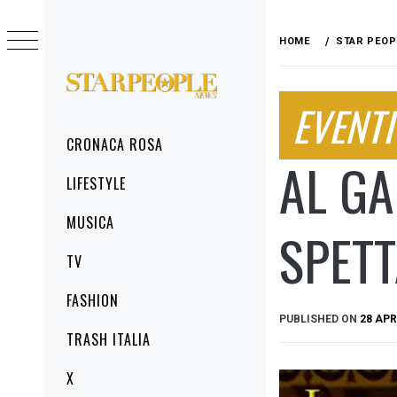
Skip
to
HOME
STAR PEOP
content
STARPEOPLENEWS
EVENTI
IL PORTALE DELLA CRONACA ROSA, DEL
GLAMOUR DEL LIFESTYLE
Primary
CRONACA ROSA
Menu
AL GA
LIFESTYLE
MUSICA
SPET
TV
FASHION
PUBLISHED ON
28 APR
TRASH ITALIA
X