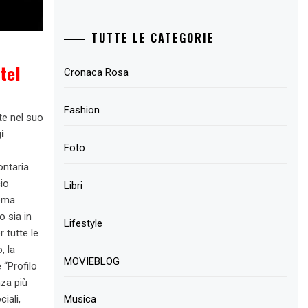
TUTTE LE CATEGORIE
tel
Cronaca Rosa
Fashion
te nel suo
i
Foto
ntaria
cio
Libri
oma.
 sia in
Lifestyle
r tutte le
, la
MOVIEBLOG
 “Profilo
nza più
Musica
iali,