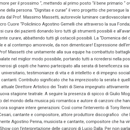
 amore per il prossimo “, mettendo al primo posto “il bene primario “ o
one della persona. “Dignitas e curae” il vero progetto che persegue la
ta dal Prof. Massimo Massetti, autorevole luminare cardiovascolare
Sacro Cuore “Policlinico Agostino Gemelli che attraverso la sua Fond
si cura dei pazienti donando loro tutti gli strumenti possibili e all’av
nte curare, abbattendo tutti gli ostacoli possibili. La “Domenica del c
vole e al contempo amorevole, da non dimenticare! Espressione dell’
 Prof Massetti che unitamente alla sua equipe ha combattuto battagli
ate nel miglior modo possibile, portando tutti a ricredersi nella possi
merosi gli ospiti che hanno partecipato alla serata di beneficenza sia 
niversitario, testimonianze di vita e di intelletto e di impegno social
, cantanti. Contributo significato che ha impreziosito la serata è quel
 attuale Direttore Artistico dei Teatri di Siena impegnato attivamente 
nuova stagione teatrale. A seguire la presenza di spicco di Giulio Mog
o del mondo della musica più romantica e autore di canzoni che han
ora sognare intere generazioni. Così come l’intervento di Tony Renis
Cesari, cantante e compositore, attore produttore discografico che
mente Agostino Penna, musicista e cantante, compositore che ha vin
 Show con l’interpretazione delle canzoni di Lucio Dalla. Per non parla