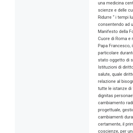
una medicina centr
scienze e delle cu
Ridurre “ i tempi 
consentendo ad un’
Manifesto della F
Cuore di Roma e re
Papa Francesco, il
particolare durant
stato oggetto di s
Istituzioni di diri
salute, quale dirit
relazione al bisog
tutte le istanze d
dignitas personae”
cambiamento radica
progettuale, gesti
cambiamenti durat
certamente, il pri
coscienze, per una