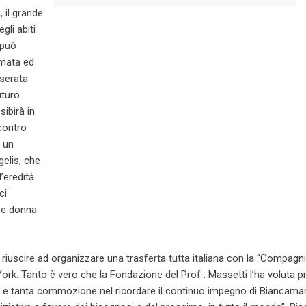
 il grande
gli abiti
 può
imata ed
 serata
uturo
sibirà in
contro
n un
gelis, che
’eredità
ci
me donna
 di riuscire ad organizzare una trasferta tutta italiana con la “Compagn
rk. Tanto è vero che la Fondazione del Prof . Massetti l’ha voluta p
 e tanta commozione nel ricordare il continuo impegno di Biancamari