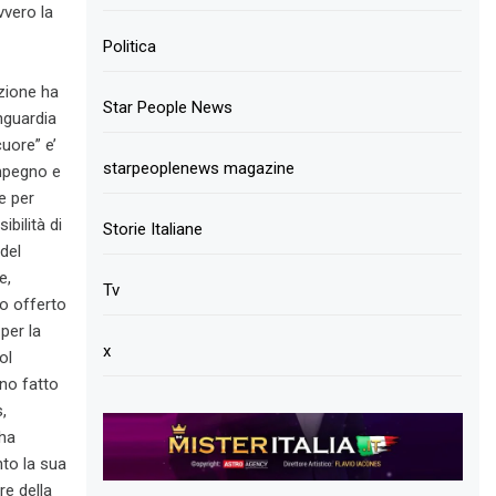
vvero la
Politica
azione ha
Star People News
anguardia
uore” e’
starpeoplenews magazine
impegno e
e per
bilità di
Storie Italiane
del
e,
Tv
lo offerto
per la
x
ol
no fatto
,
 ha
to la sua
re della