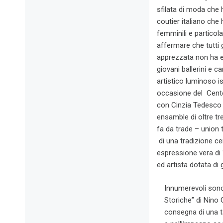
sfilata di moda che h
coutier italiano che 
femminili e particol
affermare che tutti 
apprezzata non ha e
giovani ballerini e c
artistico luminoso is
occasione del Cente
con Cinzia Tedesco c
ensamble di oltre tre
fa da trade – union 
di una tradizione ce
espressione vera di
ed artista dotata di 
Innumerevoli sono 
Storiche” di Nino
consegna di una t