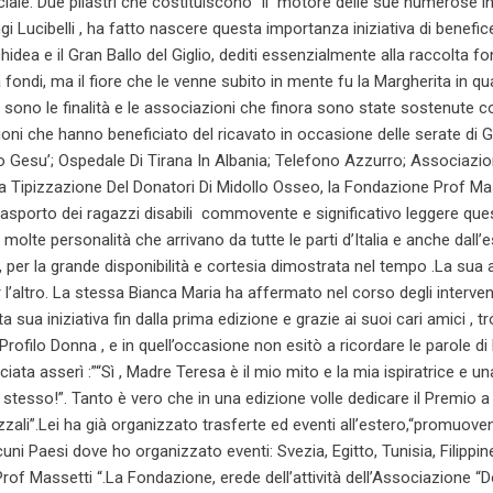
iale. Due pilastri che costituiscono “il motore delle sue numerose ini
i Lucibelli , ha fatto nascere questa importanza iniziativa di benefice
hidea e il Gran Ballo del Giglio, dediti essenzialmente alla raccolta fo
 fondi, ma il fiore che le venne subito in mente fu la Margherita in q
i sono le finalità e le associazioni che finora sono state sostenute co
ioni che hanno beneficiato del ricavato in occasione delle serate di 
Gesu’; Ospedale Di Tirana In Albania; Telefono Azzurro; Associazion
Tipizzazione Del Donatori Di Midollo Osseo, la Fondazione Prof Massett
trasporto dei ragazzi disabili commovente e significativo leggere ques
e molte personalità che arrivano da tutte le parti d’Italia e anche dall
 per la grande disponibilità e cortesia dimostrata nel tempo .La sua af
 l’altro. La stessa Bianca Maria ha affermato nel corso degli interv
sua iniziativa fin dalla prima edizione e grazie ai suoi cari amici ,
rofilo Donna , e in quell’occasione non esitò a ricordare le parole di 
sciata asserì :”“Sì , Madre Teresa è il mio mito e la mia ispiratrice e 
lo stesso!”. Tanto è vero che in una edizione volle dedicare il Premi
zali”.Lei ha già organizzato trasferte ed eventi all’estero,“promuove
ni Paesi dove ho organizzato eventi: Svezia, Egitto, Tunisia, Filippine
rof Massetti “.La Fondazione, erede dell’attività dell’Associazione “Don