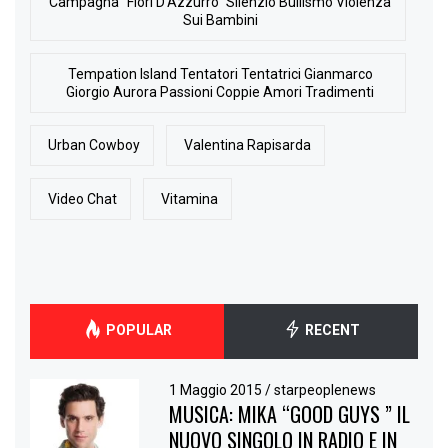
Campagna “Fiori D’Azzurro” Silenzio Bullismo Violenza
Sui Bambini
Tempation Island Tentatori Tentatrici Gianmarco
Giorgio Aurora Passioni Coppie Amori Tradimenti
Urban Cowboy
Valentina Rapisarda
Video Chat
Vitamina
POPULAR
RECENT
1 Maggio 2015
/
starpeoplenews
MUSICA: MIKA “GOOD GUYS ” IL
NUOVO SINGOLO IN RADIO E IN