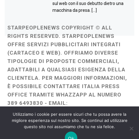
sul web con il suo debutto dietro una
macchina da presa. […]
STARPEOPLENEWS COPYRIGHT © ALL
RIGHTS RESERVED. STARPEOPLENEWS
OFFRE SERVIZI PUBBLICITARI INTEGRATI
(CARTACEO E WEB). OFFRIAMO DIVERSE
TIPOLOGIE DI PROPOSTE COMMERCIALI,
ADATTABILI A QUALSIASI ESIGENZA DELLA
CLIENTELA. PER MAGGIORI INFORMAZIONI,
È POSSIBILE CONTATTARE ITALIA PRESS
OFFICE TRAMITE WHAZZAPP AL NUMERO
389 6493830 - EMAIL:
ITALIAPRESSOFFICE@GMAIL.COM
-
Utilizziamo i cookie per essere sicuri che tu possa avere la
WEBMASTER :
FRANCESCO GENTILE
migliore esperienza sul nostro sito. Se continui ad utilizzare
questo sito noi assumiamo che tu ne sia felice.
FREELANCE
Ok