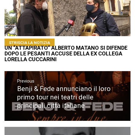
STRISCIA LA NOTIZIA
UN “ATTAPIRATO” ALBERTO MATANO SI DIFENDE
DOPO LE PESANTI ACCUSE DELLA EX COLLEGA
LORELLA CUCCARINI
Navigazione
articoli
Previous
Benji & Fede annunciano il loro
Previous
post:
primo tour nei teatri delle
principali città italiane