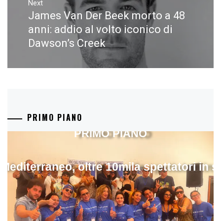
Next
James Van Der Beek morto a 48
Next
post:
anni: addio al volto iconico di
Dawson’s Creek
PRIMO PIANO
PRIMO PIANO
 Mediterraneo, oltre 10mila spettatori in 