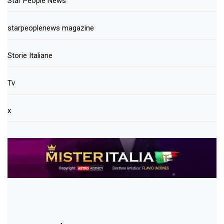
Star People News
starpeoplenews magazine
Storie Italiane
Tv
x