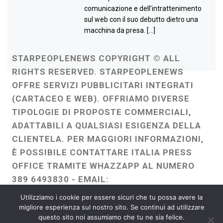
comunicazione e dell’intrattenimento
sul web con il suo debutto dietro una
macchina da presa. […]
STARPEOPLENEWS COPYRIGHT © ALL
RIGHTS RESERVED. STARPEOPLENEWS
OFFRE SERVIZI PUBBLICITARI INTEGRATI
(CARTACEO E WEB). OFFRIAMO DIVERSE
TIPOLOGIE DI PROPOSTE COMMERCIALI,
ADATTABILI A QUALSIASI ESIGENZA DELLA
CLIENTELA. PER MAGGIORI INFORMAZIONI,
È POSSIBILE CONTATTARE ITALIA PRESS
OFFICE TRAMITE WHAZZAPP AL NUMERO
389 6493830 - EMAIL:
ITALIAPRESSOFFICE@GMAIL.COM
-
Utilizziamo i cookie per essere sicuri che tu possa avere la
WEBMASTER :
FRANCESCO GENTILE
migliore esperienza sul nostro sito. Se continui ad utilizzare
questo sito noi assumiamo che tu ne sia felice.
FREELANCE