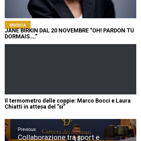
MUSICA
JANE BIRKIN DAL 20 NOVEMBRE “OH! PARDON TU
DORMAIS….”
Il termometro delle coppie: Marco Bocci e Laura
Chiatti in attesa del “si”
Navigazione
articoli
Previous
Collaborazione tra sport e
Previous