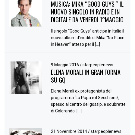
MUSICA: MIKA “GOOD GUYS ” IL
NUOVO SINGOLO IN RADIO E IN
DIGITALE DA VENERDÌ 1°MAGGIO
Il singolo “Good Guys” anticipa in Italia il
nuovo album d’inediti di Mika “No Place
in Heaven” atteso per il […]
9 Maggio 2016
/
starpeoplenews
ELENA MORALI IN GRAN FORMA
SU GQ
Elena Morali ex protagonista del
programma ‘La Pupa e il Secchione’,
spesso al centro del gossip, e soubrette
di Colorando, […]
21 Novembre 2014
/
starpeoplenews