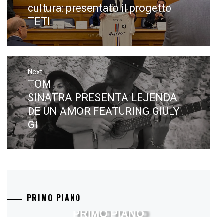
post:
cultura: presentato il progetto
TETI
Next
TOM
Next
post:
SINATRA PRESENTA LEJENDA
DE UN AMOR FEATURING GIULY
GI
PRIMO PIANO
PRIMO PIANO