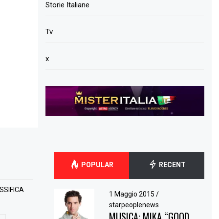
Storie Italiane
Tv
x
POPULAR
RECENT
SSIFICA
1 Maggio 2015
/
starpeoplenews
MUSICA: MIKA “GOOD