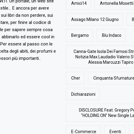
T. Un portale, un web site
Amici14
Antonella Mosetti
stile... E ancora per avere
, sui libri da non perdere, sui
Assago Milano 12 Giugno
B
are, per finire al codice di
ile per sapere sempre cosa
Bergamo
Blu Indaco
abbinarlo ed essere cool in
Per essere al passo con le
elta degli abiti, dei profumi e
Canna-Gate Isola Dei Famosi Str
Notizia Max Laudadio Valerio St
ssori più importanti..
Alessia Marcuzzi Tapiro
Cher
Cinquanta Sfumature
Dichiarazioni
DISCLOSURE Feat. Gregory P
"HOLDING ON" New Single L
E-Commerce
Eventi