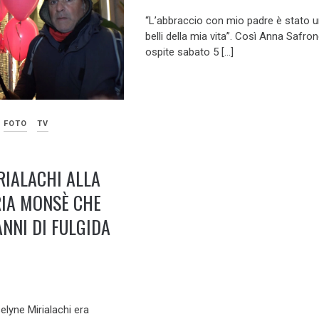
“L’abbraccio con mio padre è stato u
belli della mia vita”. Così Anna Safron
ospite sabato 5 […]
FOTO
TV
RIALACHI ALLA
RIA MONSÈ CHE
NNI DI FULGIDA
lyne Mirialachi era