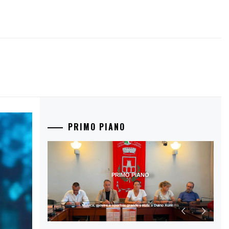
PRIMO PIANO
PRIMO PIANO
Musica, mostre e sport: la grande estate a Duino Aurisina