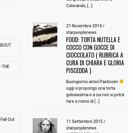
Colorando, […]
21 Novembre 2014
/
starpeoplenews
FOOD: TORTA NUTELLA E
ABOUT
COCCO CON GOCCE DI
CIOCCOLATO ( RUBRICA A
CURA DI CHIARA E GLORIA
+ THE
PISCEDDA )
Buongiorno amici Pasticceri
oggi vi propongo una torta
golosissima e a cui non si potrà
fare a meno di […]
Fall Out
11 Settembre 2015
/
starpeoplenews