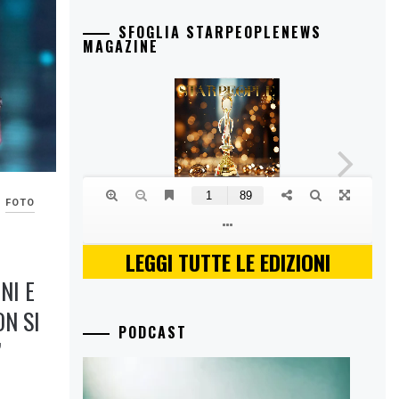
SFOGLIA STARPEOPLENEWS
MAGAZINE
FOTO
LEGGI TUTTE LE EDIZIONI
NI E
ON SI
PODCAST
”