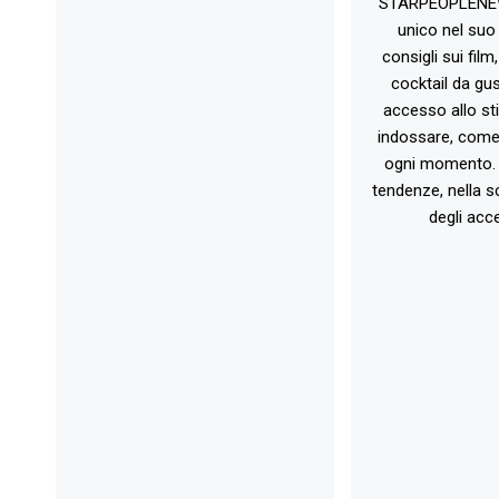
STARPEOPLENEW.I
unico nel suo 
consigli sui film
cocktail da gust
accesso allo st
indossare, come 
ogni momento. 
tendenze, nella sc
degli acce