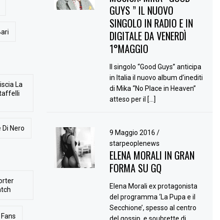
GUYS ” IL NUOVO
SINGOLO IN RADIO E IN
ari
DIGITALE DA VENERDÌ
1°MAGGIO
Il singolo “Good Guys” anticipa
in Italia il nuovo album d’inediti
iscia La
di Mika “No Place in Heaven”
affelli
atteso per il […]
 Di Nero
9 Maggio 2016
/
starpeoplenews
ELENA MORALI IN GRAN
FORMA SU GQ
orter
Elena Morali ex protagonista
atch
del programma ‘La Pupa e il
Secchione’, spesso al centro
Fans
del gossip, e soubrette di