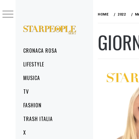
Skip
to
HOME
2022
M
content
GIOR
STARPEOPLENEWS
IL PORTALE DELLA CRONACA ROSA, DEL
GLAMOUR DEL LIFESTYLE
Primary
CRONACA ROSA
Menu
LIFESTYLE
MUSICA
TV
FASHION
TRASH ITALIA
X