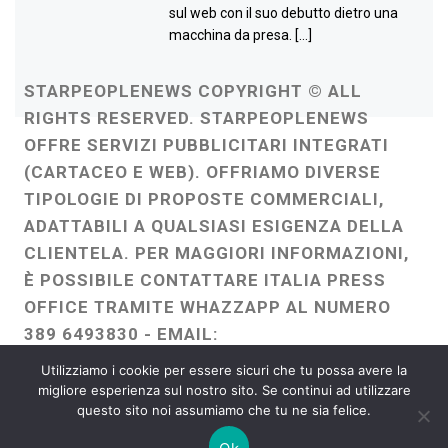
sul web con il suo debutto dietro una
macchina da presa. […]
STARPEOPLENEWS COPYRIGHT © ALL
RIGHTS RESERVED. STARPEOPLENEWS
OFFRE SERVIZI PUBBLICITARI INTEGRATI
(CARTACEO E WEB). OFFRIAMO DIVERSE
TIPOLOGIE DI PROPOSTE COMMERCIALI,
ADATTABILI A QUALSIASI ESIGENZA DELLA
CLIENTELA. PER MAGGIORI INFORMAZIONI,
È POSSIBILE CONTATTARE ITALIA PRESS
OFFICE TRAMITE WHAZZAPP AL NUMERO
389 6493830 - EMAIL:
ITALIAPRESSOFFICE@GMAIL.COM
-
Utilizziamo i cookie per essere sicuri che tu possa avere la
WEBMASTER :
FRANCESCO GENTILE
migliore esperienza sul nostro sito. Se continui ad utilizzare
questo sito noi assumiamo che tu ne sia felice.
FREELANCE